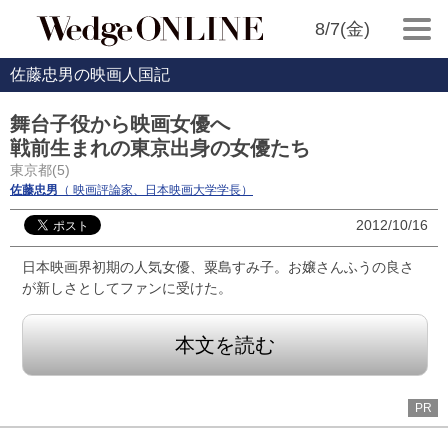
8/7(金)
佐藤忠男の映画人国記
舞台子役から映画女優へ
戦前生まれの東京出身の女優たち
東京都(5)
佐藤忠男
（ 映画評論家、日本映画大学学長）
2012/10/16
日本映画界初期の人気女優、粟島すみ子。お嬢さんふうの良さ
が新しさとしてファンに受けた。
本文を読む
PR