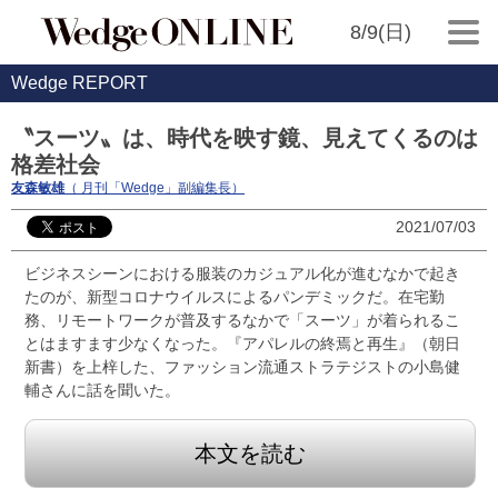
8/9(日)
Wedge REPORT
〝スーツ〟は、時代を映す鏡、見えてくるのは
格差社会
友森敏雄
（ 月刊「Wedge」副編集長）
2021/07/03
ビジネスシーンにおける服装のカジュアル化が進むなかで起き
たのが、新型コロナウイルスによるパンデミックだ。在宅勤
務、リモートワークが普及するなかで「スーツ」が着られるこ
とはますます少なくなった。『アパレルの終焉と再生』（朝日
新書）を上梓した、ファッション流通ストラテジストの小島健
輔さんに話を聞いた。
本文を読む