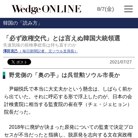
8/7(金)
韓国の「読み方」
「必ず政権交代」とは言えぬ韓国大統領選
失速気味の前検事総長は持ち直すのか
澤田克己
（ 毎日新聞記者、元ソウル支局長）
2021/07/27
野党側の「奥の手」は呉世勲ソウル市長か
尹錫悦氏で本当に大丈夫かという懸念は、しばらく前か
ら出ていた。それに呼応する形で浮上したのが、日本の会
計検査院に相当する監査院の崔在亨（チェ・ジェヒョン）
院長だった。
2018年に廃炉が決まった原発についての監査で決定プロ
セスが不当だったと指摘し、脱原発を志向する文在寅政権