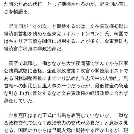
た時のための代打」として期待されるのが、野党側の苦し
さを物語る。
野党側が「その次」と期待するのは、文在寅政権初期に
経済副首相を務めた金東兗（キム・ドンヨン）氏。韓国で
はキャリア官僚を閣僚に起用することが多く、金東兗氏も
経済官庁出身の非政治家だ。
高卒で就職し、働きながら大学夜間部で学んでから国家
公務員試験に合格。企画財政省第２次官や閣僚級ポストで
ある国務調整室長にまで上り詰めた立志伝中の人物だ。副
首相への起用は目玉人事の一つだったが、最低賃金の急速
な引き上げに反対するなど文在寅政権の経済政策に合わず
辞任していた。
金東兗氏はまだ正式に出馬を表明していないが、「単な
る政権交代ではなく政治勢力の交代が必要だ」と意欲を見
せる。国民の力からは早期入党に期待する声が出るが、現