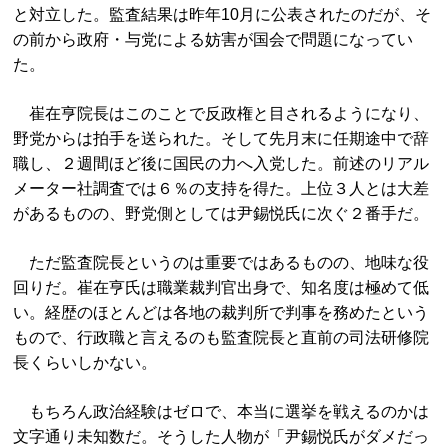
と対立した。監査結果は昨年10月に公表されたのだが、そ
の前から政府・与党による妨害が国会で問題になってい
た。
崔在亨院長はこのことで反政権と目されるようになり、
野党からは拍手を送られた。そして先月末に任期途中で辞
職し、２週間ほど後に国民の力へ入党した。前述のリアル
メーター社調査では６％の支持を得た。上位３人とは大差
があるものの、野党側としては尹錫悦氏に次ぐ２番手だ。
ただ監査院長というのは重要ではあるものの、地味な役
回りだ。崔在亨氏は職業裁判官出身で、知名度は極めて低
い。経歴のほとんどは各地の裁判所で判事を務めたという
もので、行政職と言えるのも監査院長と直前の司法研修院
長くらいしかない。
もちろん政治経験はゼロで、本当に選挙を戦えるのかは
文字通り未知数だ。そうした人物が「尹錫悦氏がダメだっ