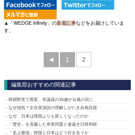
▲「WEDGE Infinity」の
新着記事
などをお届けしていま
す。
前
1
2
へ
編集部おすすめの関連記事
韓国野党で異変、非議員の36歳が台風の目に
なぜ強気？文在寅演説の理解しがたき自画自賛
なぜ、日本は韓国よりも貧しくなったのか
「歴史」を克服した米英同盟と道遠き日韓和睦
「史上最強」韓国と日本はどう付き合うか