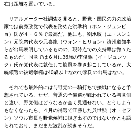
在は距離を置いている。
リアルメーター社調査を見ると、野党・国民の力の政治
家では前身政党で代表を務めた洪準杓（ホン・ジュンピ
ョ）氏が４・６％で最高だ。他にも、劉承旼（ユ・スンミ
ン）元院内代表や元喜龍（ウォン・ヒリョン）済州道知事
らが出馬表明しているものの、現時点での支持率は微々た
るものだ。同党では６月に36歳の李俊錫（イ・ジュンソ
ク）氏が党代表に就任して旋風を巻き起こしているが、大
統領選の被選挙権は40歳以上なので李氏の出馬はない。
それでも最終的には与野党の一騎打ちで接戦になると予
想されている。ただ、普通の予備選が戦われている与党側
と違い、野党側はどうなるか全く見通せない。どうしよう
もなくなったら、４月の補選で圧勝した呉世勲（オ・セフ
ン）ソウル市長を野党候補に担ぎ出すのではないかとも語
られており、まだまだ波乱が続きそうだ。