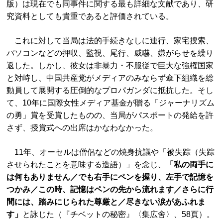
版）は現在でも同事件に関する最も詳細な文献であり、研
究資料としても貴重であると評価されている。
これに対して当局は法的手続きなしに連行、家宅捜索、
パソコンなどの押収、監視、尾行、威嚇、嫌がらせを繰り
返した。しかし、彼女は非暴力・不服従で巨大な強権国家
と対峙し、中国共産党がメディアのみならず傘下組織を総
動員して展開する圧倒的なプロパガンダに抵抗した。そし
て、10年に国際女性メディア基金が贈る「ジャーナリズム
の勇」賞を受賞したものの、当局がパスポートの発給を許
さず、授賞式への出席はかなわなかった。
11年、オーセルは僧侶などの焼身抗議や「被失踪（失踪
させられたことを意味する造語）」を念じ、
「私の両手に
は何もありません／でも右手にペンを握り、左手で記憶を
つかみ／この時、記憶はペンの先から流れます／さらに行
間には、踏みにじられた尊厳と／尽きない涙があふれま
す」
と詠じた（『チベットの秘密』〈集広舍〉、58頁）。