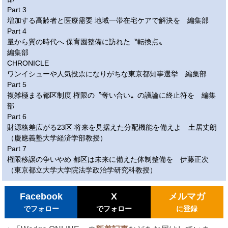
Part 3
増加する高齢者と医療需要 地域一帯在宅ケアで解決を 編集部
Part 4
量から質の時代へ 保育園整備に訪れた〝転換点〟
編集部
CHRONICLE
ワンイシューや人気投票になりがちな東京都知事選挙 編集部
Part 5
複雑極まる都区制度 権限の〝奪い合い〟の議論に終止符を 編集
部
Part 6
財源格差広がる23区 将来を見据えた分配機能を備えよ 土居丈朗
（慶應義塾大学経済学部教授）
Part 7
権限移譲の争いやめ 都区は未来に備えた体制整備を 伊藤正次
（東京都立大学大学院法学政治学研究科教授）
Facebook
X
メルマガ
でフォロー
でフォロー
に登録