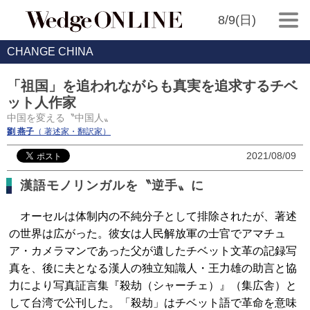
8/9(日)
CHANGE CHINA
「祖国」を追われながらも真実を追求するチベ
ット人作家
中国を変える〝中国人〟
劉 燕子
（ 著述家・翻訳家）
2021/08/09
漢語モノリンガルを〝逆手〟に
オーセルは体制内の不純分子として排除されたが、著述
の世界は広がった。彼女は人民解放軍の士官でアマチュ
ア・カメラマンであった父が遺したチベット文革の記録写
真を、後に夫となる漢人の独立知識人・王力雄の助言と協
力により写真証言集『殺劫（シャーチェ）』（集広舎）と
して台湾で公刊した。「殺劫」はチベット語で革命を意味