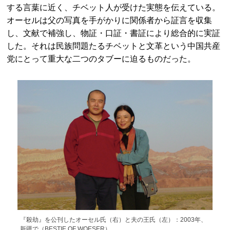
する言葉に近く、チベット人が受けた実態を伝えている。
オーセルは父の写真を手がかりに関係者から証言を収集
し、文献で補強し、物証・口証・書証により総合的に実証
した。それは民族問題たるチベットと文革という中国共産
党にとって重大な二つのタブーに迫るものだった。
『殺劫』を公刊したオーセル氏（右）と夫の王氏（左）：2003年、
新疆で（BESTIE OF WOESER）