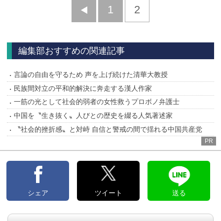
前
1
2
へ
編集部おすすめの関連記事
言論の自由を守るため 声を上げ続けた清華大教授
民族間対立の平和的解決に奔走する漢人作家
一筋の光として社会的弱者の女性救うプロボノ弁護士
中国を〝生き抜く〟人びとの歴史を綴る人気著述家
〝社会的挫折感〟と対峙 自信と警戒の間で揺れる中国共産党
PR
シェア
ツイート
送る