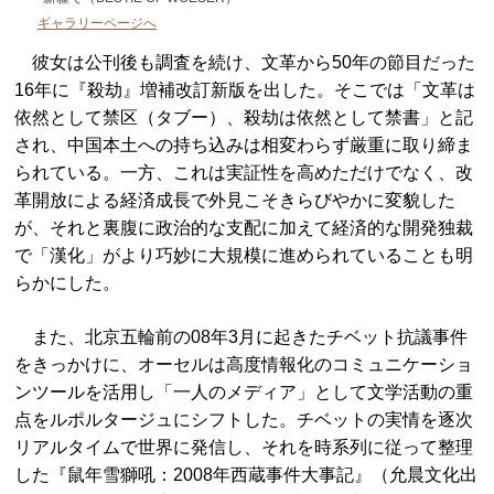
ギャラリーページへ
彼女は公刊後も調査を続け、文革から50年の節目だった
16年に『殺劫』増補改訂新版を出した。そこでは「文革は
依然として禁区（タブー）、殺劫は依然として禁書」と記
され、中国本土への持ち込みは相変わらず厳重に取り締ま
られている。一方、これは実証性を高めただけでなく、改
革開放による経済成長で外見こそきらびやかに変貌した
が、それと裏腹に政治的な支配に加えて経済的な開発独裁
で「漢化」がより巧妙に大規模に進められていることも明
らかにした。
また、北京五輪前の08年3月に起きたチベット抗議事件
をきっかけに、オーセルは高度情報化のコミュニケーショ
ンツールを活用し「一人のメディア」として文学活動の重
点をルポルタージュにシフトした。チベットの実情を逐次
リアルタイムで世界に発信し、それを時系列に従って整理
した『鼠年雪獅吼：2008年西蔵事件大事記』（允晨文化出