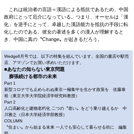
これは統治者の言語＝漢語による抵抗であるため、中国
政府にとって厄介になっている。つまり、オーセルは「漢
化」を逆手にとって、卓越した漢語能力を抵抗の手段に転
化したのである。彼女の著述を多くの漢人が理解すると
き、中国に真の〝Change〟が起きるだろう。
Wedge8月号では、以下の特集を組んでいます。全国の書店や駅売
店、アマゾンでお買い求めいただけます。
■あなたの知らない東京問題
膨張続ける都市の未来
Part 1
新型コロナでも止められぬ東京一極集中を生かす政策を 佐藤泰
裕（東京大学大学院経済学研究科教授）
Part 2
人口高齢化と建物老朽化 二つの〝老い〟をどう乗り越えるか 中
川雅之（日本大学経済学部教授）
COLUMN
〝住まい〟から始まる未来 一人でも安心して暮らせる街に 編集
部