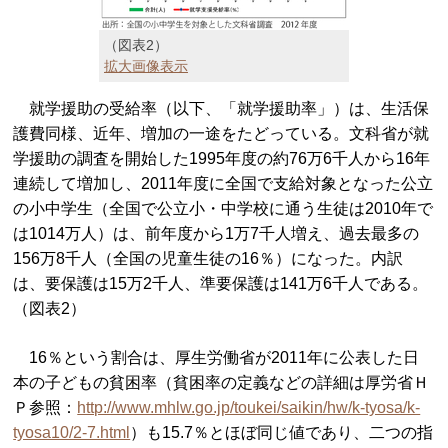
（図表2）
拡大画像表示
就学援助の受給率（以下、「就学援助率」）は、生活保
護費同様、近年、増加の一途をたどっている。文科省が就
学援助の調査を開始した1995年度の約76万6千人から16年
連続して増加し、2011年度に全国で支給対象となった公立
の小中学生（全国で公立小・中学校に通う生徒は2010年で
は1014万人）は、前年度から1万7千人増え、過去最多の
156万8千人（全国の児童生徒の16％）になった。内訳
は、要保護は15万2千人、準要保護は141万6千人である。
（図表2）
16％という割合は、厚生労働省が2011年に公表した日
本の子どもの貧困率（貧困率の定義などの詳細は厚労省Ｈ
Ｐ参照：
http://www.mhlw.go.jp/toukei/saikin/hw/k-tyosa/k-
tyosa10/2-7.html
）も15.7％とほぼ同じ値であり、二つの指