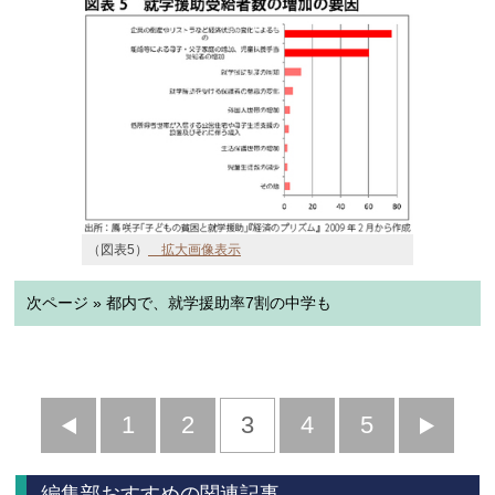
（図表5）
拡大画像表示
次ページ » 都内で、就学援助率7割の中学も
前
1
2
3
4
5
へ
へ
編集部おすすめの関連記事