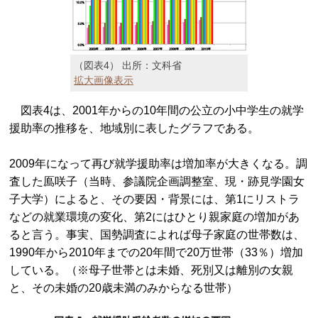
（図表4） 出所：文科省
拡大画像表示
図表4は、2001年からの10年間の公立の小中学生の就学
援助率の推移を、地域別に表したグラフである。
2009年になって再び就学援助率は増加率が大きくなる。調
査した鳫咲子（当時、参議院企画調整室、現・跡見学園女
子大学）によると、その要因・背景には、第1にリストラ
などの就業環境の変化、第2にはひとり親家庭の増加があ
ると言う。事実、国勢調査によれば母子家庭の世帯数は、
1990年から2010年までの20年間で20万世帯（33％）増加
している。（※母子世帯とは未婚、死別又は離別の女親
と、その未婚の20歳未満のみからなる世帯）