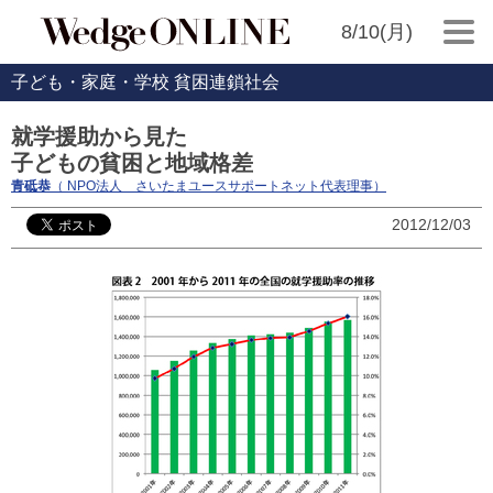
8/10(月)
子ども・家庭・学校 貧困連鎖社会
就学援助から見た
子どもの貧困と地域格差
青砥恭
（ NPO法人 さいたまユースサポートネット代表理事）
2012/12/03