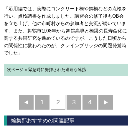
「応用編では、実際にコンクリート橋や鋼橋などの点検を
行い、点検調書を作成しました。講習会の修了後もOB会
を立ち上げ、他の市町村からの参加者と交流が続いていま
す。また、舞鶴市は08年から舞鶴高専と橋梁の長寿命化に
関する共同研究を進めているのですが、こうした日頃から
の関係性に救われたのが、クレインブリッジの問題発覚時
でした」
次ページ » 緊急時に発揮された迅速な連携
前
1
2
3
4
次
へ
へ
編集部おすすめの関連記事