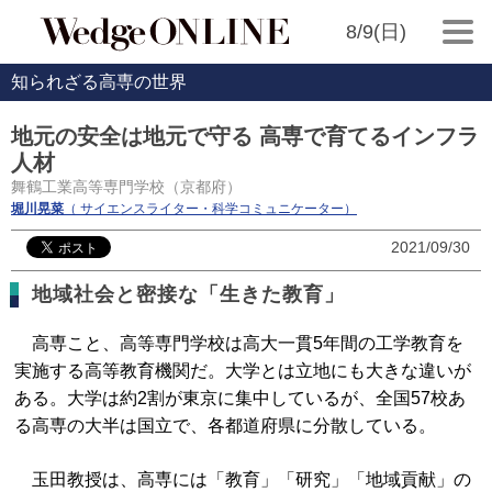
8/9(日)
知られざる高専の世界
地元の安全は地元で守る 高専で育てるインフラ
人材
舞鶴工業高等専門学校（京都府）
堀川晃菜
（ サイエンスライター・科学コミュニケーター）
2021/09/30
地域社会と密接な「生きた教育」
高専こと、高等専門学校は高大一貫5年間の工学教育を
実施する高等教育機関だ。大学とは立地にも大きな違いが
ある。大学は約2割が東京に集中しているが、全国57校あ
る高専の大半は国立で、各都道府県に分散している。
玉田教授は、高専には「教育」「研究」「地域貢献」の