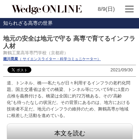
8/9(日)
知られざる高専の世界
地元の安全は地元で守る 高専で育てるインフラ
人材
舞鶴工業高等専門学校（京都府）
堀川晃菜
（ サイエンスライター・科学コミュニケーター）
2021/09/30
道、トンネル、橋──私たちが日々利用するインフラの老朽化問
題。国土交通省は全ての橋梁、トンネル等について5年に1度の
点検を義務付ける。橋梁は全国に約72万橋ある。その“高齢
化”も待ったなしの状況だ。その背景にあるのは、地方における
技術者不足だ。地元のインフラの維持のため、舞鶴高専が地域
に根差した活動を進めている。
本文を読む