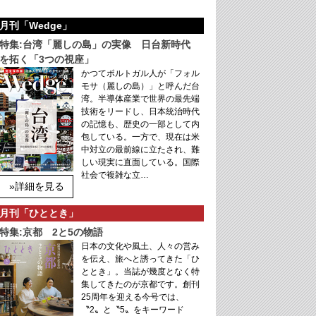
月刊「Wedge」
特集:台湾「麗しの島」の実像 日台新時代
を拓く「3つの視座」
かつてポルトガル人が「フォル
モサ（麗しの島）」と呼んだ台
湾。半導体産業で世界の最先端
技術をリードし、日本統治時代
の記憶も、歴史の一部として内
包している。一方で、現在は米
中対立の最前線に立たされ、難
しい現実に直面している。国際
社会で複雑な立…
»詳細を見る
月刊「ひととき」
特集:京都 2と5の物語
日本の文化や風土、人々の営み
を伝え、旅へと誘ってきた「ひ
ととき」。当誌が幾度となく特
集してきたのが京都です。創刊
25周年を迎える今号では、
〝2〟と〝5〟をキーワード