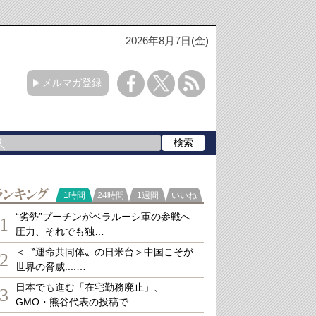
2026年8月7日(金)
メルマガ登録
ランキング
1時間
24時間
1週間
いいね
“劣勢”プーチンがベラルーシ軍の参戦へ
1
圧力、それでも独…
＜〝運命共同体〟の日米台＞中国こそが
2
世界の脅威....…
日本でも進む「在宅勤務廃止」、
3
GMO・熊谷代表の投稿で…