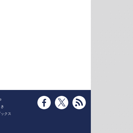
e
とき
ブックス