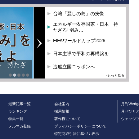
台湾「麗しの島」の実像
エネルギー依存国家・日本 持
たざる｢弱み…
FIFAワールドカップ2026
日本主導で平和の再構築を
本 持たざ
造船立国ニッポンへ
»もっと見る
最新記事一覧
会社案内
月刊Wedg
ランキング
採用情報
月刊ひと
特集一覧
著作権について
ウェッジ
メルマガ登録
プライバシーポリシーについて
特定商取引法に基づく表示