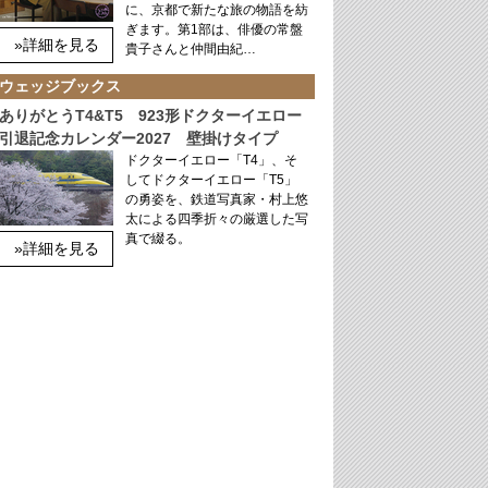
に、京都で新たな旅の物語を紡
ぎます。第1部は、俳優の常盤
»詳細を見る
貴子さんと仲間由紀…
ウェッジブックス
ありがとうT4&T5 923形ドクターイエロー
引退記念カレンダー2027 壁掛けタイプ
ドクターイエロー「T4」、そ
してドクターイエロー「T5」
の勇姿を、鉄道写真家・村上悠
太による四季折々の厳選した写
真で綴る。
»詳細を見る