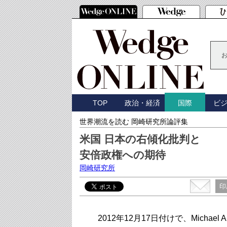
TOP
政治・経済
ビ
国際
世界潮流を読む 岡崎研究所論評集
米国 日本の右傾化批判と
安倍政権への期待
岡崎研究所
印
2012年12月17日付けで、Michael Aus