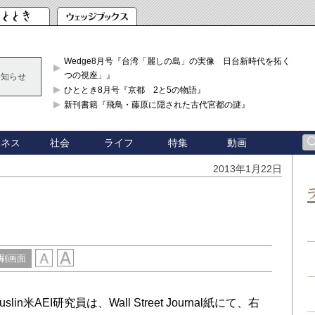
Wedge8月号『台湾「麗しの島」の実像 日台新時代を拓く「3
つの視座」』
お知らせ
ひととき8月号『京都 2と5の物語』
新刊書籍『飛鳥・藤原に隠された古代宮都の謎』
ジネス
社会
ライフ
特集
動画
2013年1月22日
刷画面
lin米AEI研究員は、Wall Street Journal紙にて、右