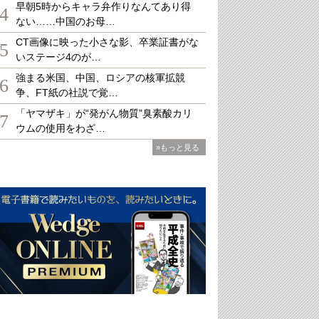
早朝5時からキャラ弁作りなんてあり得
4
ない……中国のお母…
CT画像に映った小さな影、卒業証書がな
5
いステージ4のが…
強まる米国、中国、ロシアの核軍拡競
6
争、FT紙の社説で覚…
「ヤマザキ」が“発がん物質”臭素酸カリ
7
ウムの使用をわざ…
»もっと見る