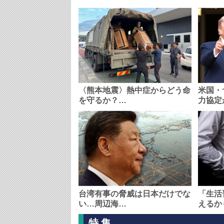
〈熊本地震〉熱中症からどう命
米国・
を守るか？…
力協定
台湾有事の脅威は日本だけでな
「生活
い…周辺海…
えるか
特集