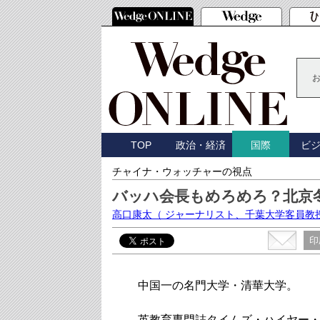
TOP
政治・経済
ビ
国際
チャイナ・ウォッチャーの視点
バッハ会長もめろめろ？北京
高口康太
（ ジャーナリスト、千葉大学客員教
印
中国一の名門大学・清華大学。
英教育専門誌タイムズ・ハイヤー・エ