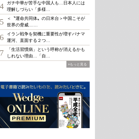
ガチ中華が苦手な中国人も…日本人には
4
理解しづらい「多様…
＜〝運命共同体〟の日米台＞中国こそが
5
世界の脅威....…
イラン戦争を契機に重要性が増すパナマ
6
運河、直面する２つ…
「生活習慣病」という呼称が消えるかも
7
しれない理由…「自…
»もっと見る