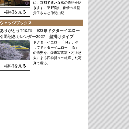
に、京都で新たな旅の物語を紡
ぎます。第1部は、俳優の常盤
»詳細を見る
貴子さんと仲間由紀…
ウェッジブックス
ありがとうT4&T5 923形ドクターイエロー
引退記念カレンダー2027 壁掛けタイプ
ドクターイエロー「T4」、そ
してドクターイエロー「T5」
の勇姿を、鉄道写真家・村上悠
太による四季折々の厳選した写
真で綴る。
»詳細を見る