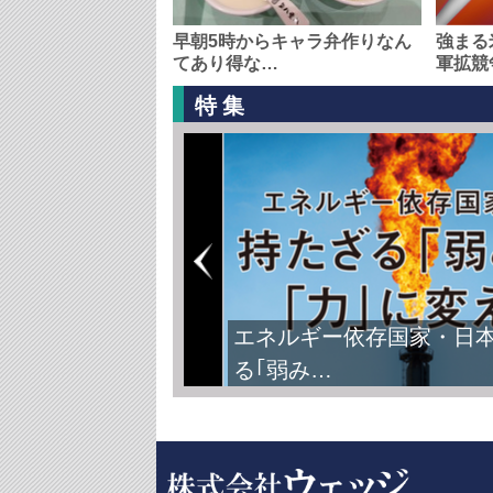
早朝5時からキャラ弁作りなん
強まる
てあり得な…
軍拡競
特集
エネルギー依存国家・日
る｢弱み…