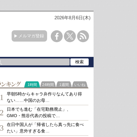
2026年8月6日(木)
メルマガ登録
ランキング
1時間
24時間
1週間
いいね
早朝5時からキャラ弁作りなんてあり得
1
ない……中国のお母…
日本でも進む「在宅勤務廃止」、
2
GMO・熊谷代表の投稿で…
在日中国人が「帰省したら真っ先に食べ
3
たい」意外すぎる食…