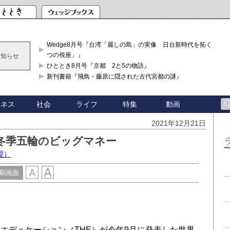
Wedge8月号『台湾「麗しの島」の実像 日台新時代を拓く「3
つの視座」』
お知らせ
ひととき8月号『京都 2と5の物語』
新刊書籍『飛鳥・藤原に隠された古代宮都の謎』
ジネス
社会
ライフ
特集
動画
2021年12月21日
冬季五輪のビッグマネー
授）
刷画面
デュケーション（THE）が今年9月に発表した世界