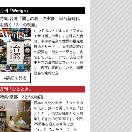
月刊「Wedge」
特集:台湾「麗しの島」の実像 日台新時代
を拓く「3つの視座」
かつてポルトガル人が「フォル
モサ（麗しの島）」と呼んだ台
湾。半導体産業で世界の最先端
技術をリードし、日本統治時代
の記憶も、歴史の一部として内
包している。一方で、現在は米
中対立の最前線に立たされ、難
しい現実に直面している。国際
社会で複雑な立…
»詳細を見る
月刊「ひととき」
特集:京都 2と5の物語
日本の文化や風土、人々の営み
を伝え、旅へと誘ってきた「ひ
ととき」。当誌が幾度となく特
集してきたのが京都です。創刊
25周年を迎える今号では、
〝2〟と〝5〟をキーワード