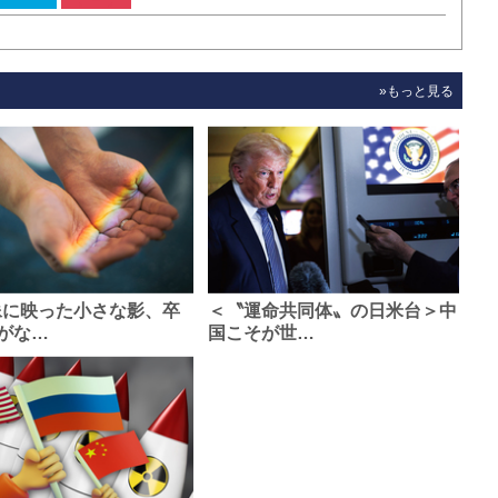
»もっと見る
像に映った小さな影、卒
＜〝運命共同体〟の日米台＞中
がな…
国こそが世…