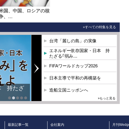
米国、中国、ロシアの核
争、…
»すべての特集を見る
台湾「麗しの島」の実像
エネルギー依存国家・日本 持
たざる｢弱み…
FIFAワールドカップ2026
日本主導で平和の再構築を
本 持たざ
造船立国ニッポンへ
»もっと見る
最新記事一覧
会社案内
月刊Wedg