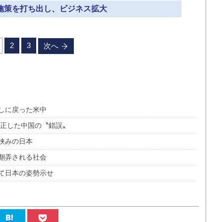
連施策を打ち出し、ビジネス拡大
2
3
次へ
しに戻った米中
が正した中国の〝錯誤〟
挟みの日本
翻弄される社会
て日本の姿勢示せ