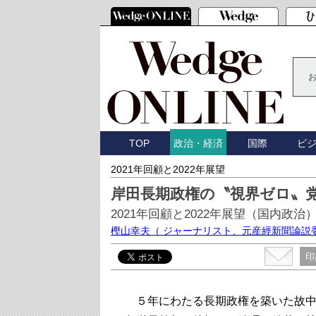
TOP
国際
ビ
政治・経済
2021年回顧と2022年展望
岸田長期政権の〝視界ゼロ〟
2021年回顧と2022年展望（国内政治
樫山幸夫
（ ジャーナリスト、元産經新聞論説
印
５年にわたる長期政権を築いた故中