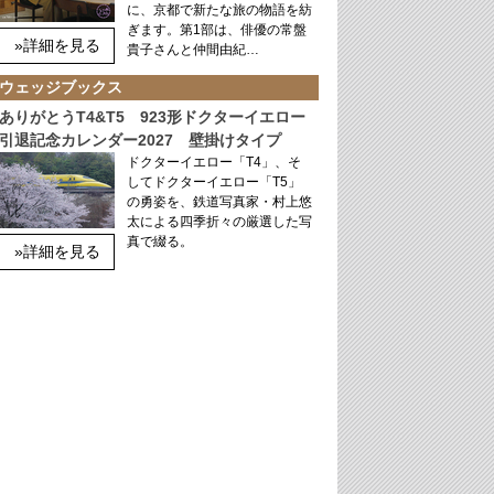
に、京都で新たな旅の物語を紡
ぎます。第1部は、俳優の常盤
»詳細を見る
貴子さんと仲間由紀…
ウェッジブックス
ありがとうT4&T5 923形ドクターイエロー
引退記念カレンダー2027 壁掛けタイプ
ドクターイエロー「T4」、そ
してドクターイエロー「T5」
の勇姿を、鉄道写真家・村上悠
太による四季折々の厳選した写
真で綴る。
»詳細を見る