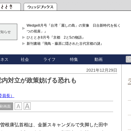
Wedge8月号『台湾「麗しの島」の実像 日台新時代を拓く「3
つの視座」』
お知らせ
ひととき8月号『京都 2と5の物語』
新刊書籍『飛鳥・藤原に隠された古代宮都の謎』
ジネス
社会
ライフ
特集
動画
2021年12月29日
党内対立が政策妨げる恐れも
）
委員長）
刷画面
曽根康弘首相は、金脈スキャンダルで失脚した田中