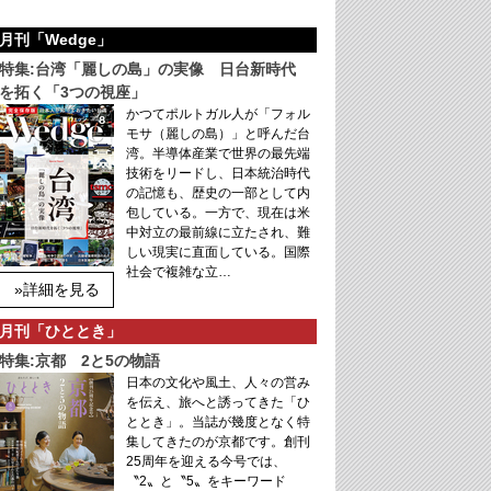
月刊「Wedge」
特集:台湾「麗しの島」の実像 日台新時代
を拓く「3つの視座」
かつてポルトガル人が「フォル
モサ（麗しの島）」と呼んだ台
湾。半導体産業で世界の最先端
技術をリードし、日本統治時代
の記憶も、歴史の一部として内
包している。一方で、現在は米
中対立の最前線に立たされ、難
しい現実に直面している。国際
社会で複雑な立…
»詳細を見る
月刊「ひととき」
特集:京都 2と5の物語
日本の文化や風土、人々の営み
を伝え、旅へと誘ってきた「ひ
ととき」。当誌が幾度となく特
集してきたのが京都です。創刊
25周年を迎える今号では、
〝2〟と〝5〟をキーワード