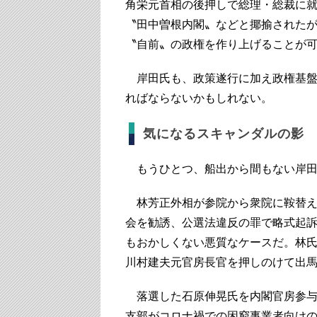
角栄元首相の後押しで総理・総裁に
〝田中曽根内閣〟などと揶揄された
〝自前〟の政権を作り上げることが
岸田氏も、政策遂行に加え政権基盤
ればならないかもしれない。
気になるスキャンダルの影
もうひとつ、船出から間もない岸田
林芳正外相が参院から衆院に鞍替え
会を勧誘、公選法違反の罪で略式起
もおかしくない悪質なケースだ。林
川村建夫元官房長官を押しのけて出
落選した石原伸晃氏を内閣官房参与
支部がコロナ禍での困窮事業者向け