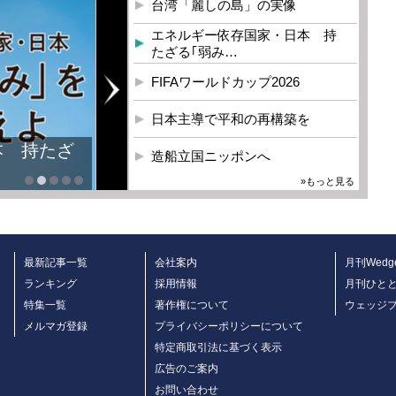
台湾「麗しの島」の実像
エネルギー依存国家・日本 持
たざる｢弱み…
FIFAワールドカップ2026
日本主導で平和の再構築を
本 持たざ
造船立国ニッポンへ
»もっと見る
最新記事一覧
会社案内
月刊Wedg
ランキング
採用情報
月刊ひと
特集一覧
著作権について
ウェッジ
メルマガ登録
プライバシーポリシーについて
特定商取引法に基づく表示
広告のご案内
お問い合わせ