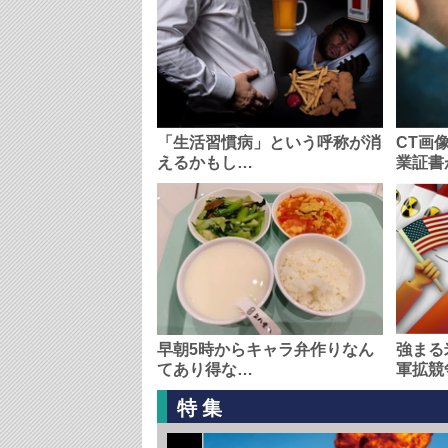
「生活習慣病」という呼称が消
CT画
えるかもし…
業証書
早朝5時からキャラ弁作りなん
強まる
てあり得な…
軍拡競
特集