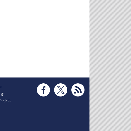
e
とき
ブックス