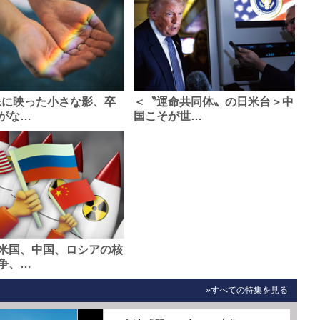
像に映った小さな影、卒
＜〝運命共同体〟の日米台＞中
がな…
国こそが世…
米国、中国、ロシアの核
争、…
»すべての特集を見る