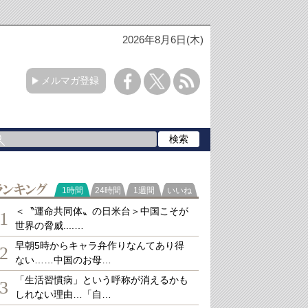
2026年8月6日(木)
メルマガ登録
ランキング
1時間
24時間
1週間
いいね
＜〝運命共同体〟の日米台＞中国こそが
1
世界の脅威....…
早朝5時からキャラ弁作りなんてあり得
2
ない……中国のお母…
「生活習慣病」という呼称が消えるかも
3
しれない理由…「自…