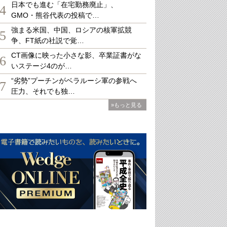
日本でも進む「在宅勤務廃止」、
4
GMO・熊谷代表の投稿で…
強まる米国、中国、ロシアの核軍拡競
5
争、FT紙の社説で覚…
CT画像に映った小さな影、卒業証書がな
6
いステージ4のが…
“劣勢”プーチンがベラルーシ軍の参戦へ
7
圧力、それでも独…
»もっと見る