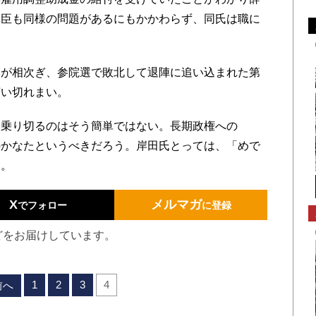
大臣も同様の問題があるにもかかわらず、同氏は職に
が相次ぎ、参院選で敗北して退陣に追い込まれた第
言い切れまい。
乗り切るのはそう簡単ではない。長期政権への
のかなたというべきだろう。岸田氏とっては、「めで
い。
X
メルマガ
でフォロー
に登録
どをお届けしています。
1
2
3
4
前へ