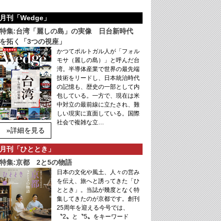
月刊「Wedge」
特集:台湾「麗しの島」の実像 日台新時代
を拓く「3つの視座」
かつてポルトガル人が「フォル
モサ（麗しの島）」と呼んだ台
湾。半導体産業で世界の最先端
技術をリードし、日本統治時代
の記憶も、歴史の一部として内
包している。一方で、現在は米
中対立の最前線に立たされ、難
しい現実に直面している。国際
社会で複雑な立…
»詳細を見る
月刊「ひととき」
特集:京都 2と5の物語
日本の文化や風土、人々の営み
を伝え、旅へと誘ってきた「ひ
ととき」。当誌が幾度となく特
集してきたのが京都です。創刊
25周年を迎える今号では、
〝2〟と〝5〟をキーワード