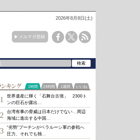
2026年8月8日(土)
メルマガ登録
ランキング
1時間
24時間
1週間
いいね
世界遺産に輝く「石舞台古墳」 2300ト
1
ンの巨石が露出…
台湾有事の脅威は日本だけでない…周辺
2
海域に進出する中国…
“劣勢”プーチンがベラルーシ軍の参戦へ
3
圧力、それでも独…