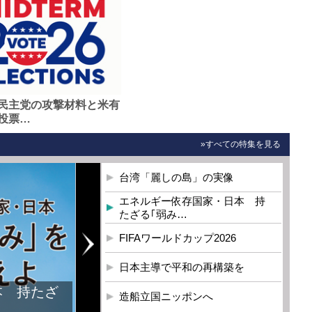
民主党の攻撃材料と米有
投票…
»すべての特集を見る
台湾「麗しの島」の実像
エネルギー依存国家・日本 持
たざる｢弱み…
FIFAワールドカップ2026
日本主導で平和の再構築を
本 持たざ
造船立国ニッポンへ