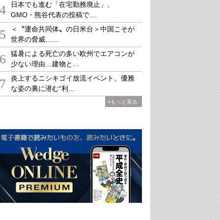
日本でも進む「在宅勤務廃止」、
4
GMO・熊谷代表の投稿で…
＜〝運命共同体〟の日米台＞中国こそが
5
世界の脅威....…
猛暑による死亡の多い欧州でエアコンが
6
少ない理由…建物と…
炎上するニシキゴイ放流イベント、優雅
7
な姿の裏に潜む“利…
»もっと見る