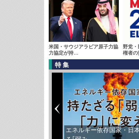
米国・サウジアラビア原子力協
野党・
力協定が持…
権者の
特集
エネルギー依存国家・日