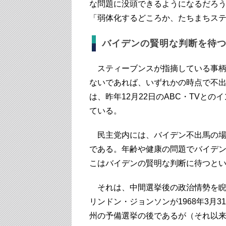
な問題に没頭できるようになるだろ
「弱体化するどころか、たちまちス
バイデンの賢明な判断を待
スティーブンスが指摘している事柄
ないであれば、いずれかの時点で不
は、昨年12月22日のABC・TVと
ている。
民主党内には、バイデン不出馬の場
である。年齢や健康の問題でバイデ
こはバイデンの賢明な判断に待つと
それは、中間選挙後の政治情勢を睨
リンドン・ジョンソンが1968年3月
州の予備選挙の後であるが（それ以