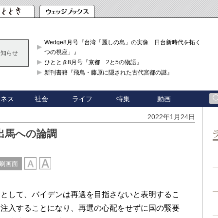
Wedge8月号『台湾「麗しの島」の実像 日台新時代を拓く「3
つの視座」』
お知らせ
ひととき8月号『京都 2と5の物語』
新刊書籍『飛鳥・藤原に隠された古代宮都の謎』
ジネス
社会
ライフ
特集
動画
2022年1月24日
出馬への論調
刷画面
として、バイデンは再選を目指さないと表明するこ
を注入することになり、再選の心配をせずに国の緊要