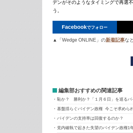
デンがそのようなタイミングで再選
う。
Facebook
でフォロー
▲「Wedge ONLINE」の
新着記事
な
編集部おすすめの関連記事
恥か？ 勝利か？「１月６日」を巡るバ
基盤揺らぐバイデン政権 今こそ求めら
バイデンの支持率は回復するのか？
党内確執で起きた失望のバイデン政権1