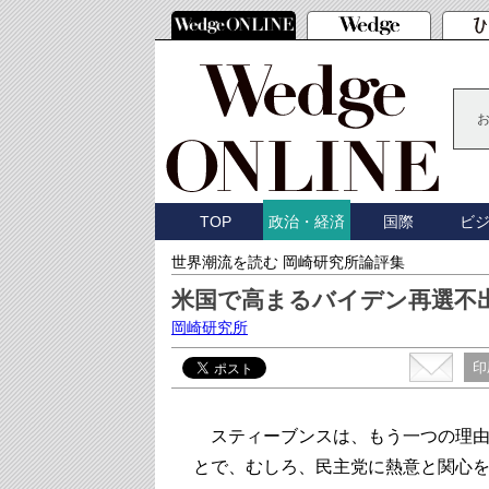
TOP
国際
ビ
政治・経済
世界潮流を読む 岡崎研究所論評集
米国で高まるバイデン再選不
岡崎研究所
印
スティーブンスは、もう一つの理由
とで、むしろ、民主党に熱意と関心