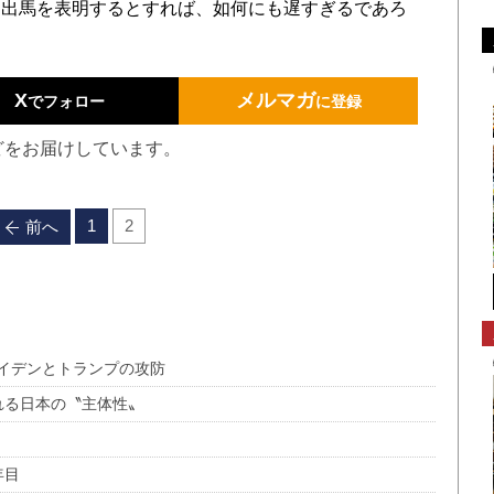
不出馬を表明するとすれば、如何にも遅すぎるであろ
X
メルマガ
でフォロー
に登録
どをお届けしています。
1
2
前へ
イデンとトランプの攻防
れる日本の〝主体性〟
年目