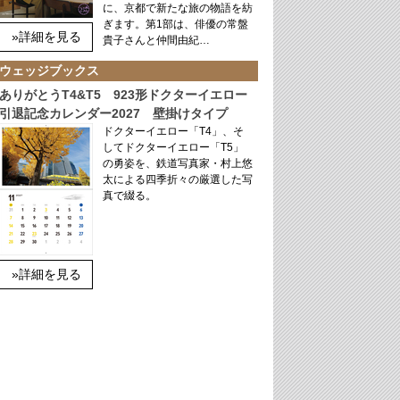
に、京都で新たな旅の物語を紡
ぎます。第1部は、俳優の常盤
»詳細を見る
貴子さんと仲間由紀…
ウェッジブックス
ありがとうT4&T5 923形ドクターイエロー
引退記念カレンダー2027 壁掛けタイプ
ドクターイエロー「T4」、そ
してドクターイエロー「T5」
の勇姿を、鉄道写真家・村上悠
太による四季折々の厳選した写
真で綴る。
»詳細を見る