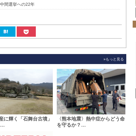
中間選挙への22年
»もっと見る
産に輝く「石舞台古墳」
〈熊本地震〉熱中症からどう命
0…
を守るか？…