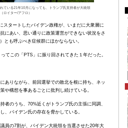
れている21年10月になっても、トランプ氏支持者が大統領
（ロイター/アフロ）
にスタートしたバイデン政権が、いまだに大衆層に
抵抗にあい、思い通りに政策運営ができない状況をさ
e」（PTS）とも呼ぶべき症候群にほかならない。
ってこの「PTS」に振り回されてきた１年だった。
野にありながら、前回選挙での敗北を根に持ち、ネッ
政策や構想を事あるごとに批判し続けている。
持者のうち、70%近くがトランプ氏の主張に同調、
持し、バイデン氏の存在を脅かしている。
議員の7割が、バイデン大統領を当選させた20年大