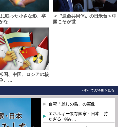
像に映った小さな影、卒
＜〝運命共同体〟の日米台＞中
がな…
国こそが世…
米国、中国、ロシアの核
争、…
»すべての特集を見る
台湾「麗しの島」の実像
エネルギー依存国家・日本 持
たざる｢弱み…