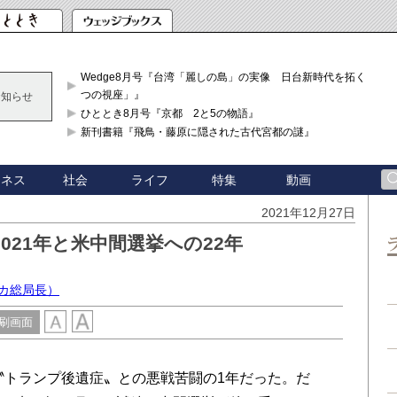
Wedge8月号『台湾「麗しの島」の実像 日台新時代を拓く「3
つの視座」』
お知らせ
ひととき8月号『京都 2と5の物語』
新刊書籍『飛鳥・藤原に隠された古代宮都の謎』
ジネス
社会
ライフ
特集
動画
2021年12月27日
021年と米中間選挙への22年
）
カ総局長）
刷画面
〝トランプ後遺症〟との悪戦苦闘の1年だった。だ