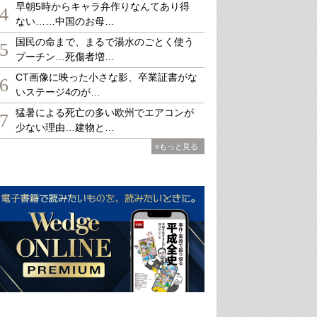
早朝5時からキャラ弁作りなんてあり得
4
ない……中国のお母…
国民の命まで、まるで湯水のごとく使う
5
プーチン…死傷者増…
CT画像に映った小さな影、卒業証書がな
6
いステージ4のが…
猛暑による死亡の多い欧州でエアコンが
7
少ない理由…建物と…
»もっと見る