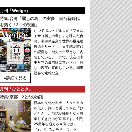
月刊「Wedge」
特集:台湾「麗しの島」の実像 日台新時代
を拓く「3つの視座」
かつてポルトガル人が「フォル
モサ（麗しの島）」と呼んだ台
湾。半導体産業で世界の最先端
技術をリードし、日本統治時代
の記憶も、歴史の一部として内
包している。一方で、現在は米
中対立の最前線に立たされ、難
しい現実に直面している。国際
社会で複雑な立…
»詳細を見る
月刊「ひととき」
特集:京都 2と5の物語
日本の文化や風土、人々の営み
を伝え、旅へと誘ってきた「ひ
ととき」。当誌が幾度となく特
集してきたのが京都です。創刊
25周年を迎える今号では、
〝2〟と〝5〟をキーワード