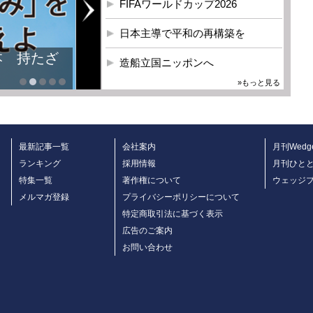
FIFAワールドカップ2026
日本主導で平和の再構築を
本 持たざ
造船立国ニッポンへ
»もっと見る
最新記事一覧
会社案内
月刊Wedg
ランキング
採用情報
月刊ひと
特集一覧
著作権について
ウェッジ
メルマガ登録
プライバシーポリシーについて
特定商取引法に基づく表示
広告のご案内
お問い合わせ