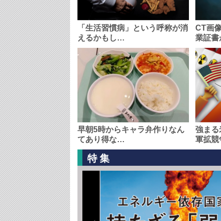
「生活習慣病」という呼称が消
CT画
えるかもし…
業証書
早朝5時からキャラ弁作りなん
強まる
てあり得な…
軍拡競
特集