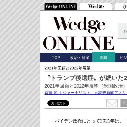
TOP
政治・経済
ビ
国際
2021年回顧と2022年展望
〝トランプ後遺症〟が続いた2
2021年回顧と2022年展望（米国政治
斎藤 彰
（ ジャーナリスト、元読売新聞アメリ
印
バイデン政権にとって2021年は、