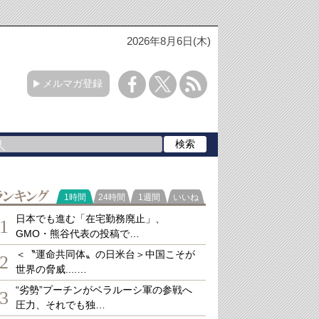
2026年8月6日(木)
メルマガ登録
ランキング
1時間
24時間
1週間
いいね
日本でも進む「在宅勤務廃止」、
1
GMO・熊谷代表の投稿で…
＜〝運命共同体〟の日米台＞中国こそが
2
世界の脅威....…
“劣勢”プーチンがベラルーシ軍の参戦へ
3
圧力、それでも独…