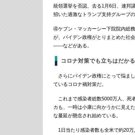
統領選挙を否認、去る1月6日、連邦
招いた過激なトランプ支持グループ
④ケブン・マッカーシー下院院内総
が、バイデン政権がとりまとめた社
――などがある。
コロナ対策でも立ちはだか
さらにバイデン政権にとって悩まし
ているコロナ禍対策だ。
これまで感染者総数5000万人、死
カも、一時は小康に向かうかに見えた
な蔓延が懸念され始めている。
1日当たり感染者数も全米で約20万