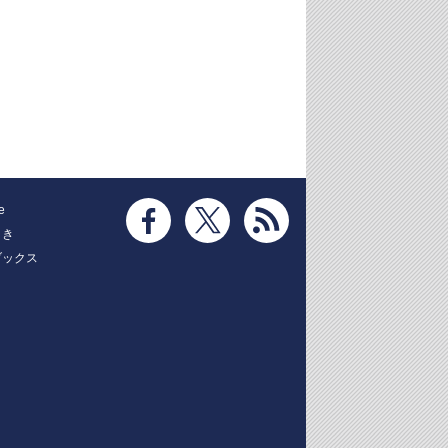
e
とき
ブックス