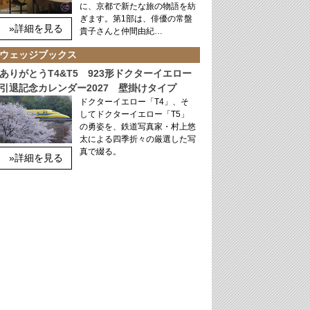
に、京都で新たな旅の物語を紡
ぎます。第1部は、俳優の常盤
»詳細を見る
貴子さんと仲間由紀…
ウェッジブックス
ありがとうT4&T5 923形ドクターイエロー
引退記念カレンダー2027 壁掛けタイプ
ドクターイエロー「T4」、そ
してドクターイエロー「T5」
の勇姿を、鉄道写真家・村上悠
太による四季折々の厳選した写
真で綴る。
»詳細を見る