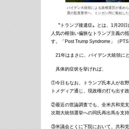
バイデン大統領による政権運営が進めら
選の監査要求へ、ミシガン州に集結した
〝トランプ後遺症〟とは、1月20日
人気の根強い偏狭なトランプ主義の
す。「Post Trump Syndrom
21年はまさに、バイデン大統領にと
具体的症状を挙げれば、
①今日もなお、トランプ氏本人が在
トメディア通じ、現政権の打ち出す
②最近の世論調査でも、全米共和党支
次期大統領選挙への同氏再出馬を支
③米議会とくに下院において、共和党