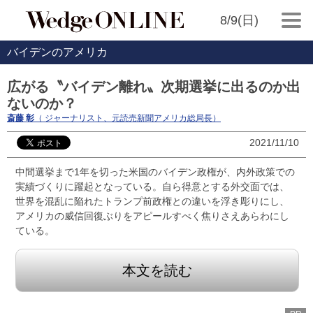
8/9(日)
バイデンのアメリカ
広がる〝バイデン離れ〟次期選挙に出るのか出
ないのか？
斎藤 彰
（ ジャーナリスト、元読売新聞アメリカ総局長）
2021/11/10
中間選挙まで1年を切った米国のバイデン政権が、内外政策での
実績づくりに躍起となっている。自ら得意とする外交面では、
世界を混乱に陥れたトランプ前政権との違いを浮き彫りにし、
アメリカの威信回復ぶりをアピールすべく焦りさえあらわにし
ている。
本文を読む