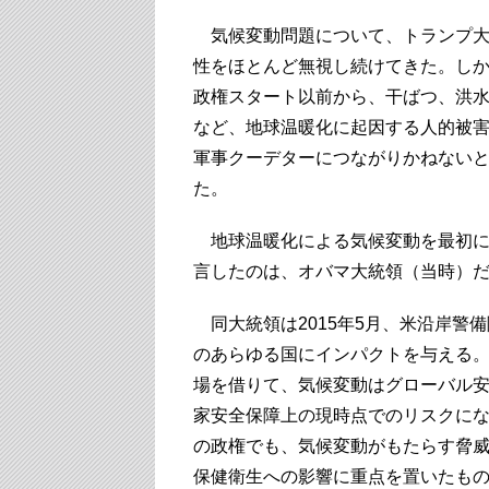
気候変動問題について、トランプ大
性をほとんど無視し続けてきた。し
政権スタート以前から、干ばつ、洪
など、地球温暖化に起因する人的被
軍事クーデターにつながりかねない
た。
地球温暖化による気候変動を最初に
言したのは、オバマ大統領（当時）
同大統領は2015年5月、米沿岸警
のあらゆる国にインパクトを与える。
場を借りて、気候変動はグローバル
家安全保障上の現時点でのリスクに
の政権でも、気候変動がもたらす脅
保健衛生への影響に重点を置いたも