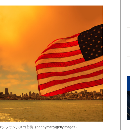
シスコ市街（bennymarty/gettyimages）