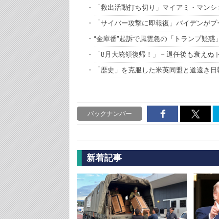
「救出活動打ち切り」マイアミ・マンシ
「サイバー攻撃に即報復」バイデンがプ
“金庫番”起訴で風雲急の「トランプ疑惑
「8月大統領復帰！」－退任後も衰えぬ
「歴史」を克服した米英同盟と道遠き日
バックナンバー
新着記事