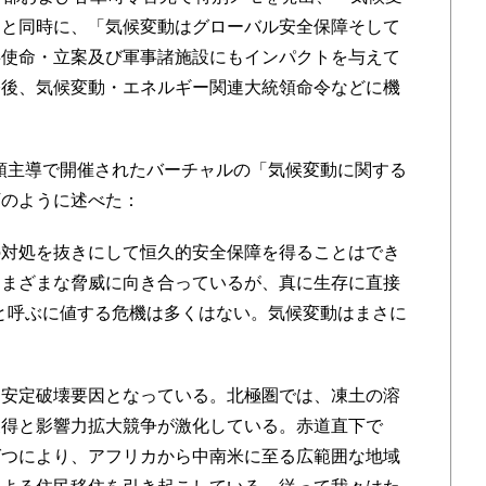
ると同時に、「気候変動はグローバル安全保障そして
事使命・立案及び軍事諸施設にもインパクトを与えて
今後、気候変動・エネルギー関連大統領命令などに機
統領主導で開催されたバーチャルの「気候変動に関する
下のように述べた：
対処を抜きにして恒久的安全保障を得ることはでき
さまざまな脅威に向き合っているが、真に生存に直接
l threatと呼ぶに値する危機は多くはない。気候変動はまさに
安定破壊要因となっている。北極圏では、凍土の溶
獲得と影響力拡大競争が激化している。赤道直下で
ばつにより、アフリカから中南米に至る広範囲な地域