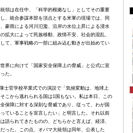
統領は在任中、「科学的根拠なし」としてその重要
かし、統合参謀本部を頂点とする米軍の現場では、同
水、豪雨による河川氾濫、沿岸の水位上昇による浸水
害の拡大によって民族移動、政情不安、社会的混乱、
として、軍事戦略の一部に組み込む動きが出始めてい
世界に向けて「国家安全保障上の脅威」と公式に宣
だった。
備隊士官学校卒業式での演説で「気候変動は、地球上
そこから逃れられる国は1国もない。私は本日、この
安全保障に対する深刻な脅威であり、従って、わが国
なっていることを宣言したい」と明言した。それ以前
威は語られてきたものの、どちらかと言えば、経済、
のだった。この点、オバマ大統領は同年、公表した