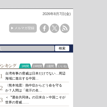
2026年8月7日(金)
メルマガ登録
ランキング
1時間
24時間
1週間
いいね
台湾有事の脅威は日本だけでない…周辺
1
海域に進出する中国…
〈熊本地震〉熱中症からどう命を守る
2
か？人間は「発汗の名…
＜〝運命共同体〟の日米台＞中国こそが
3
世界の脅威....…