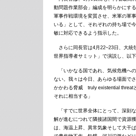
動問題作業部会」編成を明らかにす
軍事作戦環境を変質させ、米軍の軍
いる」として、それぞれの持ち場で
敏に対応できるよう指示した。
さらに同長官は4月22~23日、大
世界指導者サミット」で演説し、以
「いかなる国であれ、気候危機への
ない。我々は今日、あらゆる場面で
かかわる脅威 truly existentia
それに相当する」
「すでに世界全体にとって、深刻な
解が進むにつれて隣接諸国間で資源
は、海温上昇、異常気象そして大干