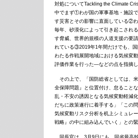
対処についてTackling the Climate 
中でまず①わが国の軍事基地・施設
す災害とその影響に直面している②
毎年、砂漠化によって引き起こされ
す脅威、世界的規模の人道支援の要
れている③2019年1年間だけでも、
わたる作戦展開地域における気候変
評価作業を行った―などの点を指摘
その上で、「国防総省としては、米
全保障問題』と位置付け、怠ること
乱・不安の誘因となる気候変動軽減
だちに政策遂行に着手する」「この
気候変動リスク分析を机上シミュレ
戦略』の中に組み込んでいく」との
同長官は、3月9日にも、同省最高