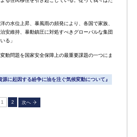
による住民移住を引き起こしている。従って我々はた
洋の水位上昇、暴風雨の頻発により、各国で家族、
、治安維持、暴動鎮圧に対処すべきグローバルな集団
ている」
変動問題を国家安全保障上の最重要課題の一つにま
る資源に起因する紛争に油を注ぐ気候変動について』
1
2
次へ