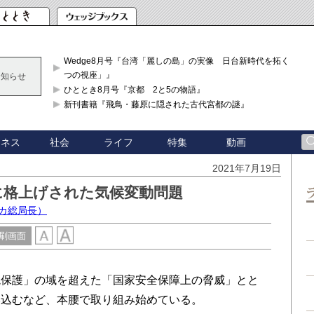
Wedge8月号『台湾「麗しの島」の実像 日台新時代を拓く「3
つの視座」』
お知らせ
ひととき8月号『京都 2と5の物語』
新刊書籍『飛鳥・藤原に隠された古代宮都の謎』
ジネス
社会
ライフ
特集
動画
2021年7月19日
に格上げされた気候変動問題
カ総局長）
刷画面
保護」の域を超えた「国家安全保障上の脅威」とと
み込むなど、本腰で取り組み始めている。