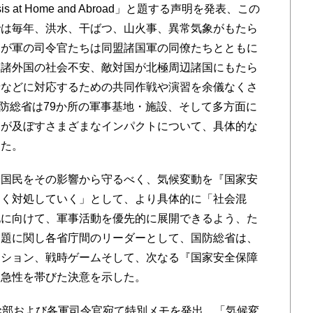
Crisis at Home and Abroad」と題する声明を発表、この
では毎年、洪水、干ばつ、山火事、異常気象がもたら
わが軍の司令官たちは同盟諸国軍の同僚たちとともに
る諸外国の社会不安、敵対国が北極周辺諸国にもたら
請などに対応するための共同作戦や演習を余儀なくさ
国防総省は79か所の軍事基地・施設、そして多方面に
動が及ぼすさまざまなインパクトについて、具体的な
した。
国民をその影響から守るべく、気候変動を『国家安
なく対処していく」として、より具体的に「社会混
化に向けて、軍事活動を優先的に展開できるよう、た
問題に関し各省庁間のリーダーとして、国防総省は、
ーション、戦時ゲームそして、次なる『国家安全保障
緊急性を帯びた決意を示した。
幹部および各軍司令官宛て特別メモを発出、「気候変