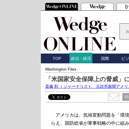
TOP
国際
ビ
政治・経済
Washington Files
「米国家安全保障上の脅威」
斎藤 彰
（ ジャーナリスト、元読売新聞アメリ
印
アメリカは、気候変動問題を「環境
らえ、国防総省が軍事戦略の中に組