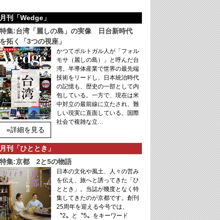
月刊「Wedge」
特集:台湾「麗しの島」の実像 日台新時代
を拓く「3つの視座」
かつてポルトガル人が「フォル
モサ（麗しの島）」と呼んだ台
湾。半導体産業で世界の最先端
技術をリードし、日本統治時代
の記憶も、歴史の一部として内
包している。一方で、現在は米
中対立の最前線に立たされ、難
しい現実に直面している。国際
社会で複雑な立…
»詳細を見る
月刊「ひととき」
特集:京都 2と5の物語
日本の文化や風土、人々の営み
を伝え、旅へと誘ってきた「ひ
ととき」。当誌が幾度となく特
集してきたのが京都です。創刊
25周年を迎える今号では、
〝2〟と〝5〟をキーワード