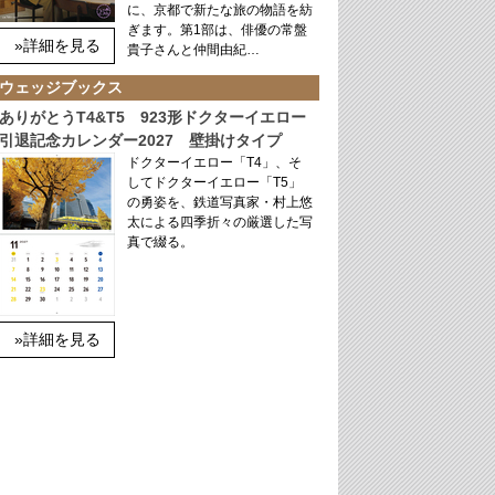
に、京都で新たな旅の物語を紡
ぎます。第1部は、俳優の常盤
»詳細を見る
貴子さんと仲間由紀…
ウェッジブックス
ありがとうT4&T5 923形ドクターイエロー
引退記念カレンダー2027 壁掛けタイプ
ドクターイエロー「T4」、そ
してドクターイエロー「T5」
の勇姿を、鉄道写真家・村上悠
太による四季折々の厳選した写
真で綴る。
»詳細を見る