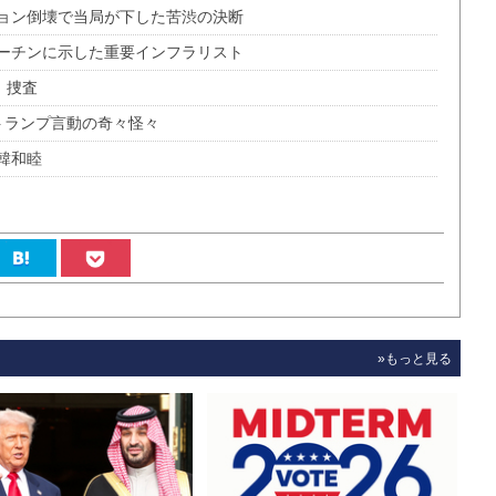
ョン倒壊で当局が下した苦渋の決断
ーチンに示した重要インフラリスト
」捜査
トランプ言動の奇々怪々
韓和睦
»もっと見る