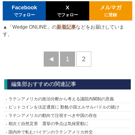
Facebook
X
メルマガ
でフォロー
でフォロー
に登録
▲「Wedge ONLINE」の
新着記事
などをお届けしていま
す。
前
1
2
へ
編集部おすすめの関連記事
ラテンアメリカの政治分断から考える議院内閣制の意義
ビットコインを法定通貨に 勤勉小国エルサルバドルの賭け
ラテンアメリカの動向で注視すべき中国の存在
相次ぐ自然災害 選挙の争点は気候変動に
国内外で軋むバイデンのラテンアメリカ外交