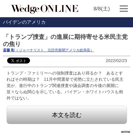
8/8(土)
バイデンのアメリカ
「トランプ捜査」の進展に期待寄せる米民主党
の焦り
斎藤 彰
（ ジャーナリスト、元読売新聞アメリカ総局長）
2022/02/23
トランプ・ファミリーへの強制捜査はあり得るか？ あるとす
ればその時期は？ 11月中間選挙で劣勢に立たされている民主
党が、進行中のトランプ関連捜査や議会調査の今後の展開に
並々ならぬ関心を示している。バイデン・ホワイトハウスも例
外ではない。
本文を読む