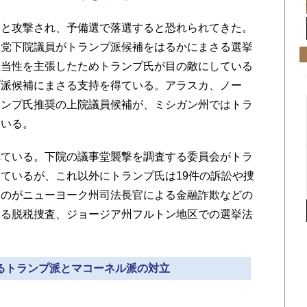
と攻撃され、予備選で落選すると恐れられてきた。
和党下院議員がトランプ派候補をはるかにまさる選挙
正当性を主張したためトランプ氏が目の敵にしている
プ派候補にまさる支持を得ている。アラスカ、ノー
ランプ氏推奨の上院議員候補が、ミシガン州ではトラ
ている。
ている。下院の議事堂襲撃を調査する委員会がトラ
ているが、これ以外にトランプ氏は19件の訴訟や捜
なのがニューヨーク州司法長官による金融詐欺などの
よる脱税捜査、ジョージア州フルトン地区での選挙法
なるトランプ派とマコーネル派の対立