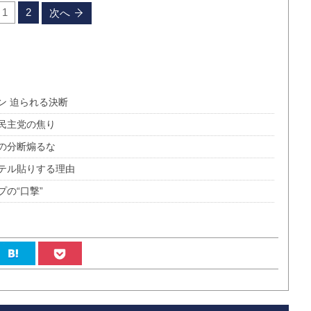
1
2
次へ
ン 迫られる決断
民主党の焦り
の分断煽るな
テル貼りする理由
の“口撃”