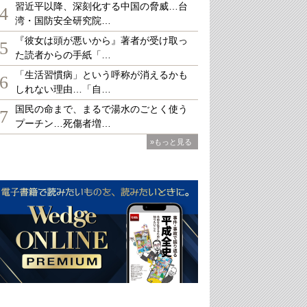
習近平以降、深刻化する中国の脅威…台
4
湾・国防安全研究院…
『彼女は頭が悪いから』著者が受け取っ
5
た読者からの手紙「…
「生活習慣病」という呼称が消えるかも
6
しれない理由…「自…
国民の命まで、まるで湯水のごとく使う
7
プーチン…死傷者増…
»もっと見る