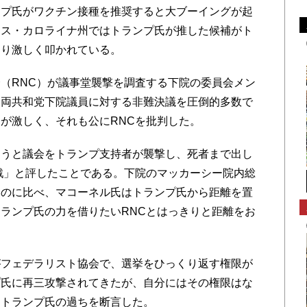
ンプ氏がワクチン接種を推奨すると大ブーイングが起
ース・カロライナ州ではトランプ氏が推した候補がト
なり激しく叩かれている。
（RNC）が議事堂襲撃を調査する下院の委員会メン
ー両共和党下院議員に対する非難決議を圧倒的多数で
が激しく、それも公にRNCを批判した。
うと議会をトランプ支持者が襲撃し、死者まで出し
戦」と評したことである。下院のマッカーシー院内総
いのに比べ、マコーネル氏はトランプ氏から距離を置
ランプ氏の力を借りたいRNCとはっきりと距離をお
フェデラリスト協会で、選挙をひっくり返す権限が
プ氏に再三攻撃されてきたが、自分にはその権限はな
とトランプ氏の過ちを断言した。