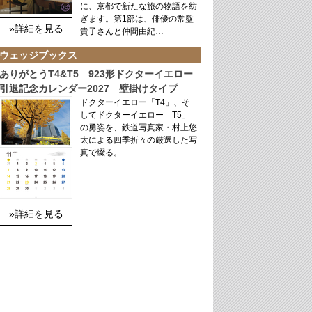
に、京都で新たな旅の物語を紡
ぎます。第1部は、俳優の常盤
»詳細を見る
貴子さんと仲間由紀…
ウェッジブックス
ありがとうT4&T5 923形ドクターイエロー
引退記念カレンダー2027 壁掛けタイプ
ドクターイエロー「T4」、そ
してドクターイエロー「T5」
の勇姿を、鉄道写真家・村上悠
太による四季折々の厳選した写
真で綴る。
»詳細を見る