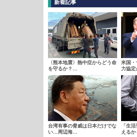
新着記事
〈熊本地震〉熱中症からどう命
米国・
を守るか？…
力協定
台湾有事の脅威は日本だけでな
「生活
い…周辺海…
えるか