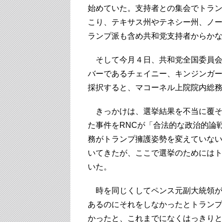
始めていた。支持者との集会でトラ
こり、テキサス州やテネシー州、ノ
ランプ派も含め共和党支持者からか
そして今月４日、共和党全国委員会
バーであるチェイニー、キンジンガ
採択すると、マコーネル上院院内総務
きっかけは、選挙結果を不当に覆そ
た事件をRNCが「合法的な政治的論
務がトランプ擁護姿勢を変えていな
いてきたが、ここで選挙のためにはト
いた。
時を同じくしてペンス元副大統領が
あるのにそれをしなかったとトラン
かったと、これまでになくはっきり