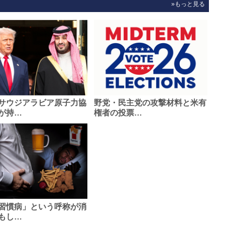
»もっと見る
サウジアラビア原子力協
野党・民主党の攻撃材料と米有
が持…
権者の投票…
習慣病」という呼称が消
もし…