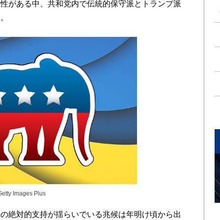
能性がある中、共和党内で伝統的保守派とトランプ派
る。
 Getty Images Plus
の絶対的支持が揺らいでいる兆候は年明け頃から出