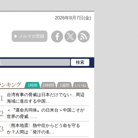
2026年8月7日(金)
メルマガ登録
ランキング
1時間
24時間
1週間
いいね
台湾有事の脅威は日本だけでない…周辺
1
海域に進出する中国…
＜〝運命共同体〟の日米台＞中国こそが
2
世界の脅威....…
〈熊本地震〉熱中症からどう命を守る
3
か？人間は「発汗の名…