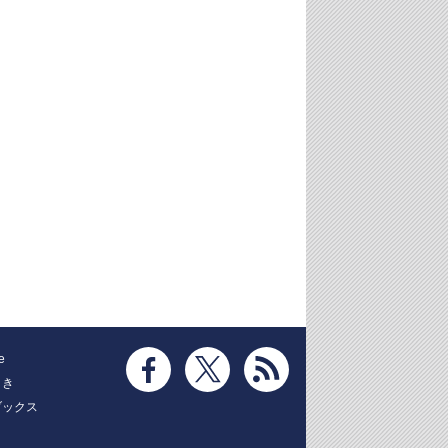
e
とき
ブックス