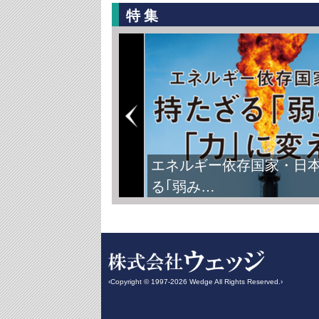
特集
エネルギー依存国家・日
る｢弱み…
‹Copyright © 1997-2026 Wedge All Rights Reserved.›