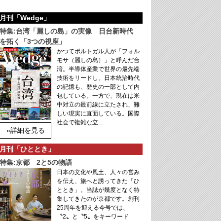
月刊「Wedge」
特集:台湾「麗しの島」の実像 日台新時代
を拓く「3つの視座」
かつてポルトガル人が「フォル
モサ（麗しの島）」と呼んだ台
湾。半導体産業で世界の最先端
技術をリードし、日本統治時代
の記憶も、歴史の一部として内
包している。一方で、現在は米
中対立の最前線に立たされ、難
しい現実に直面している。国際
社会で複雑な立…
»詳細を見る
月刊「ひととき」
特集:京都 2と5の物語
日本の文化や風土、人々の営み
を伝え、旅へと誘ってきた「ひ
ととき」。当誌が幾度となく特
集してきたのが京都です。創刊
25周年を迎える今号では、
〝2〟と〝5〟をキーワード