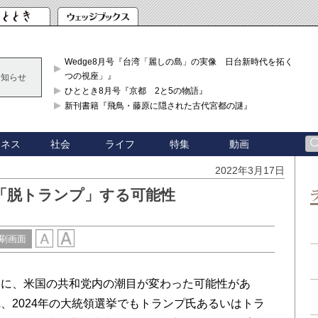
Wedge8月号『台湾「麗しの島」の実像 日台新時代を拓く「3
つの視座」』
お知らせ
ひととき8月号『京都 2と5の物語』
新刊書籍『飛鳥・藤原に隠された古代宮都の謎』
ジネス
社会
ライフ
特集
動画
2022年3月17日
「脱トランプ」する可能性
刷画面
に、米国の共和党内の潮目が変わった可能性があ
、2024年の大統領選挙でもトランプ氏あるいはトラ