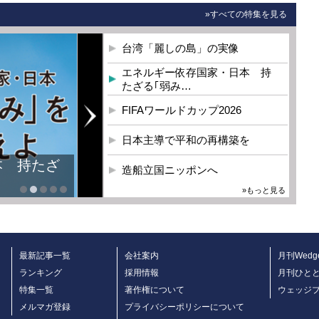
»すべての特集を見る
台湾「麗しの島」の実像
エネルギー依存国家・日本 持
たざる｢弱み…
FIFAワールドカップ2026
日本主導で平和の再構築を
本 持たざ
造船立国ニッポンへ
»もっと見る
最新記事一覧
会社案内
月刊Wedg
ランキング
採用情報
月刊ひと
特集一覧
著作権について
ウェッジ
メルマガ登録
プライバシーポリシーについて