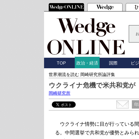
TOP
国際
ビ
政治・経済
世界潮流を読む 岡崎研究所論評集
ウクライナ危機で米共和党が
岡崎研究所
印
ウクライナ情勢に目が行っている間
る。中間選挙で共和党が優勢とみられ