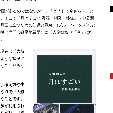
計画があるのではないか？」「どうして今さら？」と
。そこで『月はすごい 資源・開発・移住』（中公新
月面に立つための知識と戦略』(ブルーバックス)など
教授（専門は惑星地質学）に「人類はなぜ「月」に行
た。
現在は「大航
たような状況に
いうことだろう
れ、考え方や生
いう点で『大航
いうことです。
資源が利用され
つながり、『進