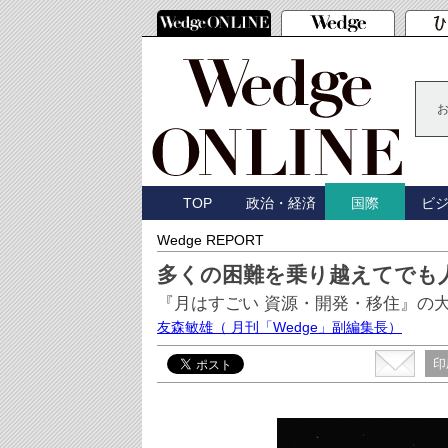
TOP
政治・経済
ビ
国際
Wedge REPORT
多くの困難を乗り越えてでも
『月はすごい 資源・開発・移住』の
友森敏雄
（ 月刊「Wedge」副編集長）
印