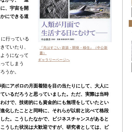
うに、宇宙を開
らかにできる道
月に行っている
できていたり、
『月はすごい 資源・開発・移住』（中公新
書）
るようになって
ギャラリーページへ
思ってしまう
だろうか。
の頃にアポロの月面着陸を目の当たりにして、大人に
しているだろうと思っていました。ただ、実際は当時
たわけで、技術的にも資金的にも無理をしていたとい
が進化したことと同時に、それらが以前と比べて格段
ました。こうしたなかで、ビジネスチャンスがあると
。こうした状況は大歓迎ですが、研究者としては、ビ