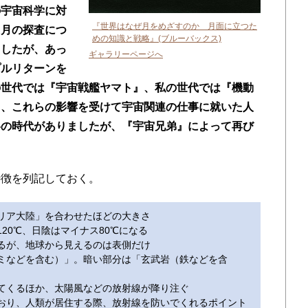
の宇宙科学に対
『世界はなぜ月をめざすのか 月面に立つた
。月の探査につ
めの知識と戦略』(ブルーバックス)
ましたが、あっ
ギャラリーページへ
プルリターンを
の世代では『宇宙戦艦ヤマト』、私の世代では『機動
り、これらの影響を受けて宇宙関連の仕事に就いた人
冬の時代がありましたが、『宇宙兄弟』によって再び
徴を列記しておく。
リア大陸」を合わせたほどの大きさ
20℃、日陰はマイナス80℃になる
るが、地球から見えるのは表側だけ
ルミなどを含む）」。暗い部分は「玄武岩（鉄などを含
ちてくるほか、太陽風などの放射線が降り注ぐ
ており、人類が居住する際、放射線を防いでくれるポイント