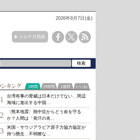
2026年8月7日(金)
メルマガ登録
ランキング
1時間
24時間
1週間
いいね
台湾有事の脅威は日本だけでない…周辺
1
海域に進出する中国…
〈熊本地震〉熱中症からどう命を守る
2
か？人間は「発汗の名…
米国・サウジアラビア原子力協力協定が
3
持つ懸念…不明瞭な…