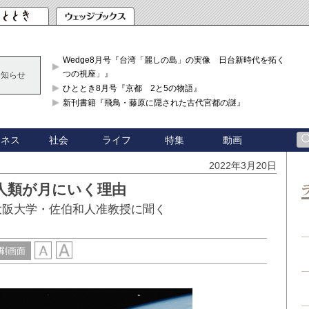
Wedge8月号『台湾「麗しの島」の実像 日台新時代を拓く「3
つの視座」』
お知らせ
ひととき8月号『京都 2と5の物語』
新刊書籍『飛鳥・藤原に隠された古代宮都の謎』
ジネス
社会
ライフ
特集
動画
2022年3月20日
人類が月にいく理由
大阪大学・佐伯和人准教授に聞く
刷画面