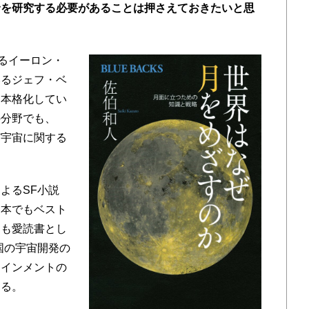
野を研究する必要があることは押さえておきたいと思
るイーロン・
いるジェフ・ベ
も本格化してい
の分野でも、
ど宇宙に関する
よるSF小説
日本でもベスト
氏も愛読書とし
国の宇宙開発の
テインメントの
える。