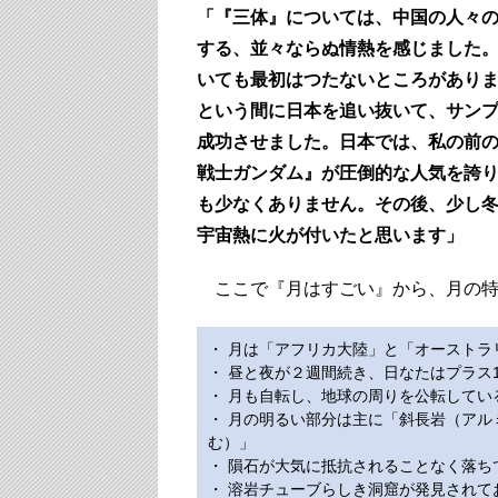
「『三体』については、中国の人々
する、並々ならぬ情熱を感じました
いても最初はつたないところがあり
という間に日本を追い抜いて、サン
成功させました。日本では、私の前
戦士ガンダム』が圧倒的な人気を誇
も少なくありません。その後、少し
宇宙熱に火が付いたと思います」
ここで『月はすごい』から、月の特
・ 月は「アフリカ大陸」と「オーストラ
・ 昼と夜が２週間続き、日なたはプラス1
・ 月も自転し、地球の周りを公転してい
・ 月の明るい部分は主に「斜長岩（ア
む）」
・ 隕石が大気に抵抗されることなく落
・ 溶岩チューブらしき洞窟が発見され