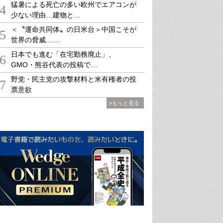
猛暑による死亡の多い欧州でエアコンが
4
少ない理由…建物と…
＜〝運命共同体〟の日米台＞中国こそが
5
世界の脅威....…
日本でも進む「在宅勤務廃止」、
6
GMO・熊谷代表の投稿で…
野党・民主党の攻撃材料と米有権者の投
7
票意欲
»もっと見る