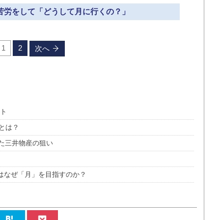
の苦労をして「どうして月に行くの？」
1
2
次へ
ット
とは？
た三井物産の狙い
類はなぜ「月」を目指すのか？