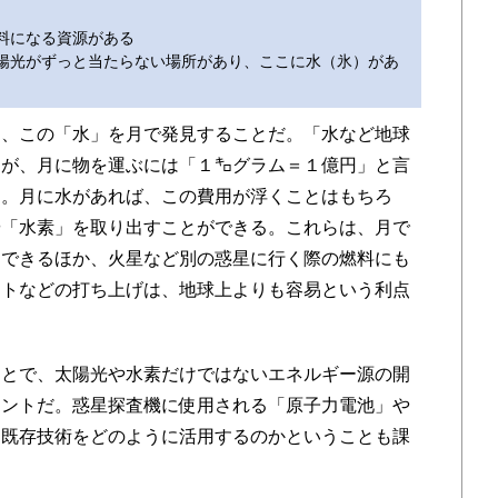
料になる資源がある
太陽光がずっと当たらない場所があり、ここに水（氷）があ
、この「水」を月で発見することだ。「水など地球
うが、月に物を運ぶには「１㌔グラム＝１億円」と言
る。月に水があれば、この費用が浮くことはもちろ
や「水素」を取り出すことができる。これらは、月で
用できるほか、火星など別の惑星に行く際の燃料にも
ットなどの打ち上げは、地球上よりも容易という利点
とで、太陽光や水素だけではないエネルギー源の開
ラントだ。惑星探査機に使用される「原子力電池」や
た既存技術をどのように活用するのかということも課