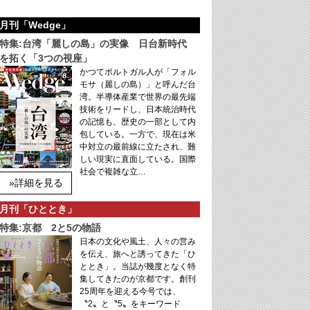
月刊「Wedge」
特集:台湾「麗しの島」の実像 日台新時代
を拓く「3つの視座」
かつてポルトガル人が「フォル
モサ（麗しの島）」と呼んだ台
湾。半導体産業で世界の最先端
技術をリードし、日本統治時代
の記憶も、歴史の一部として内
包している。一方で、現在は米
中対立の最前線に立たされ、難
しい現実に直面している。国際
社会で複雑な立…
»詳細を見る
月刊「ひととき」
特集:京都 2と5の物語
日本の文化や風土、人々の営み
を伝え、旅へと誘ってきた「ひ
ととき」。当誌が幾度となく特
集してきたのが京都です。創刊
25周年を迎える今号では、
〝2〟と〝5〟をキーワード