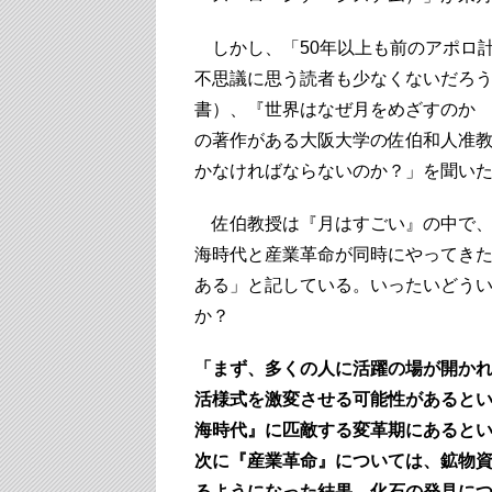
しかし、「50年以上も前のアポロ
不思議に思う読者も少なくないだろう
書）、『世界はなぜ月をめざすのか 
の著作がある大阪大学の佐伯和人准
かなければならないのか？」を聞い
佐伯教授は『月はすごい』の中で、
海時代と産業革命が同時にやってき
ある」と記している。いったいどう
か？
「まず、多くの人に活躍の場が開か
活様式を激変させる可能性があると
海時代』に匹敵する変革期にあると
次に『産業革命』については、鉱物
るようになった結果、化石の発見に