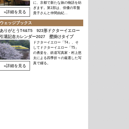
に、京都で新たな旅の物語を紡
ぎます。第1部は、俳優の常盤
»詳細を見る
貴子さんと仲間由紀…
ウェッジブックス
ありがとうT4&T5 923形ドクターイエロー
引退記念カレンダー2027 壁掛けタイプ
ドクターイエロー「T4」、そ
してドクターイエロー「T5」
の勇姿を、鉄道写真家・村上悠
太による四季折々の厳選した写
真で綴る。
»詳細を見る