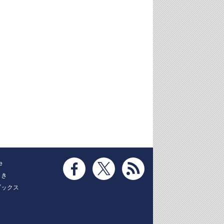
e
とき
ブックス