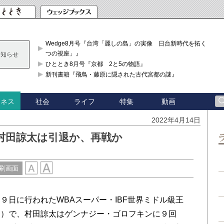
Wedge8月号『台湾「麗しの島」の実像 日台新時代を拓く「3
つの視座」』
お知らせ
ひととき8月号『京都 2と5の物語』
新刊書籍『飛鳥・藤原に隠された古代宮都の謎』
社会
ライフ
特集
動画
ジネス
2022年4月14日
村田諒太は引退か、再戦か
刷画面
日に行われたWBAスーパー・IBF世界ミドル級王
ナ）で、村田諒太はゲンナジー・ゴロフキンに９回