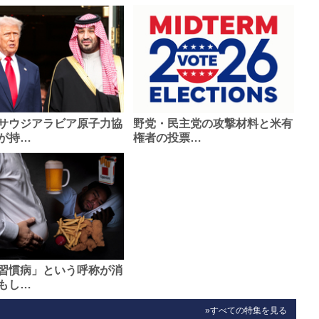
サウジアラビア原子力協
野党・民主党の攻撃材料と米有
が持…
権者の投票…
習慣病」という呼称が消
もし…
»すべての特集を見る