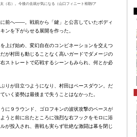
太（右）。今後の去就が気になる（山口フィニート裕朗/ア
に前へ――。戦前から「鍵」と公言していたボディ
フキンを下がらせる展開を作った。
を上げ始め、変幻自在のコンビネーションを交えつ
。だが村田も動じることなく高いガードでダメージの
え右ストレートで応戦するシーンもみられ、何とか必
ぶりが目立つようになり、村田はペースダウン。だ
出ていく姿勢は最後まで失うことはなかった。
うに９ラウンド、ゴロフキンの波状攻撃のペースが
みようと前に出たところに強烈な右フックをモロに浴
オルが投入され、善戦も実らず壮絶な激闘は幕を閉じ