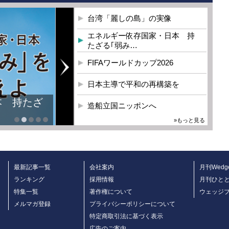
台湾「麗しの島」の実像
エネルギー依存国家・日本 持
たざる｢弱み…
FIFAワールドカップ2026
日本主導で平和の再構築を
本 持たざ
造船立国ニッポンへ
»もっと見る
最新記事一覧
会社案内
月刊Wedg
ランキング
採用情報
月刊ひと
特集一覧
著作権について
ウェッジ
メルマガ登録
プライバシーポリシーについて
特定商取引法に基づく表示
広告のご案内