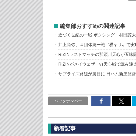
編集部おすすめの関連記事
近づく世紀の一戦 ボクシング・村田諒
井上尚弥、４団体統一戦〝横ヤリ〟で実
RIZINラストマッチの那須川天心が五
RIZINがメイウェザーvs天心戦で読み
サプライズ路線が裏目に 日ハム新庄監
バックナンバー
新着記事