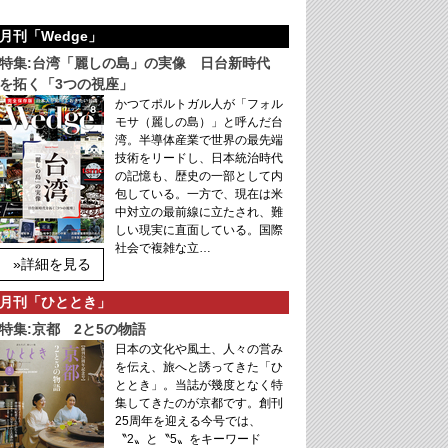
月刊「Wedge」
特集:台湾「麗しの島」の実像 日台新時代
を拓く「3つの視座」
かつてポルトガル人が「フォル
モサ（麗しの島）」と呼んだ台
湾。半導体産業で世界の最先端
技術をリードし、日本統治時代
の記憶も、歴史の一部として内
包している。一方で、現在は米
中対立の最前線に立たされ、難
しい現実に直面している。国際
社会で複雑な立…
»詳細を見る
月刊「ひととき」
特集:京都 2と5の物語
日本の文化や風土、人々の営み
を伝え、旅へと誘ってきた「ひ
ととき」。当誌が幾度となく特
集してきたのが京都です。創刊
25周年を迎える今号では、
〝2〟と〝5〟をキーワード