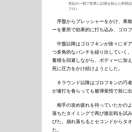
世紀の一戦で世界に記憶を刻んだ村田諒
フロ）
序盤からプレッシャーをかけ、果敢
ーを要所で効果的に打ち込み、ゴロ
中盤以降はゴロフキンが徐々にギア
つ多角的なパンチを繰り出していく
蓄積を回避しながら、ボディーに加
死に圧力をかけ続けようとした。
６ラウンド以降はゴロフキンの巧者
が連打を食らっても被弾覚悟で前に
相手の攻め疲れを待っていたかのよ
落ちたタイミングで再び接近戦を試
びた。崩れ落ちるとセコンドからタ
た。