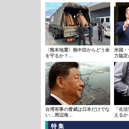
〈熊本地震〉熱中症からどう命
米国・
を守るか？…
力協定
台湾有事の脅威は日本だけでな
「生活
い…周辺海…
えるか
特集