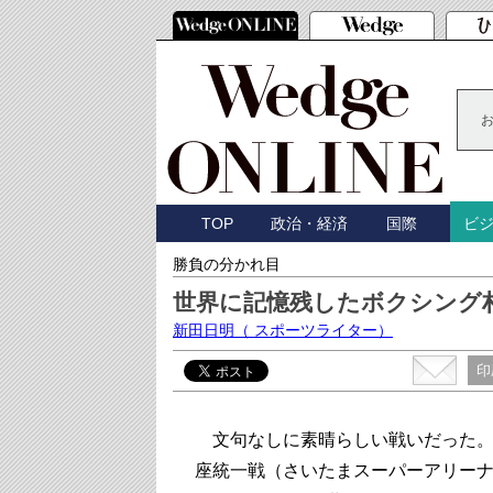
TOP
政治・経済
国際
ビ
勝負の分かれ目
世界に記憶残したボクシング
新田日明
（ スポーツライター）
印
文句なしに素晴らしい戦いだった。９
座統一戦（さいたまスーパーアリー