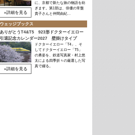
に、京都で新たな旅の物語を紡
ぎます。第1部は、俳優の常盤
»詳細を見る
貴子さんと仲間由紀…
ウェッジブックス
ありがとうT4&T5 923形ドクターイエロー
引退記念カレンダー2027 壁掛けタイプ
ドクターイエロー「T4」、そ
してドクターイエロー「T5」
の勇姿を、鉄道写真家・村上悠
太による四季折々の厳選した写
真で綴る。
»詳細を見る