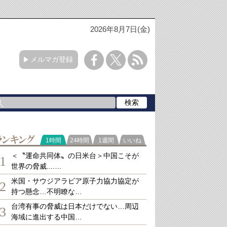
2026年8月7日(金)
メルマガ登録
ランキング
1時間
24時間
1週間
いいね
＜〝運命共同体〟の日米台＞中国こそが
1
世界の脅威....…
米国・サウジアラビア原子力協力協定が
2
持つ懸念…不明瞭な…
台湾有事の脅威は日本だけでない…周辺
3
海域に進出する中国…