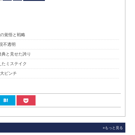
太の覚悟と戦略
現不透明
味隆典と見せた誇り
違えたミステイク
督大ピンチ
»もっと見る