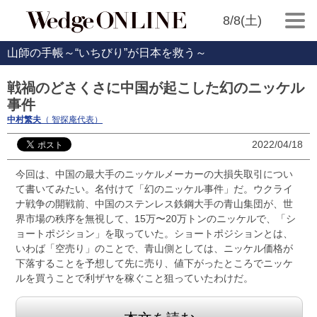
8/8(土)
山師の手帳～“いちびり”が日本を救う～
戦禍のどさくさに中国が起こした幻のニッケル
事件
中村繁夫
（ 智探庵代表）
2022/04/18
今回は、中国の最大手のニッケルメーカーの大損失取引につい
て書いてみたい。名付けて「幻のニッケル事件」だ。ウクライ
ナ戦争の開戦前、中国のステンレス鉄鋼大手の青山集団が、世
界市場の秩序を無視して、15万〜20万トンのニッケルで、「シ
ョートポジション」を取っていた。ショートポジションとは、
いわば「空売り」のことで、青山側としては、ニッケル価格が
下落することを予想して先に売り、値下がったところでニッケ
ルを買うことで利ザヤを稼ぐこと狙っていたわけだ。