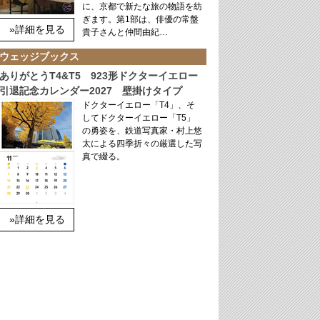
に、京都で新たな旅の物語を紡
ぎます。第1部は、俳優の常盤
»詳細を見る
貴子さんと仲間由紀…
ウェッジブックス
ありがとうT4&T5 923形ドクターイエロー
引退記念カレンダー2027 壁掛けタイプ
ドクターイエロー「T4」、そ
してドクターイエロー「T5」
の勇姿を、鉄道写真家・村上悠
太による四季折々の厳選した写
真で綴る。
»詳細を見る