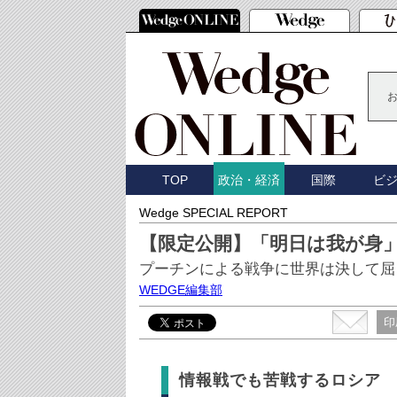
TOP
国際
ビ
政治・経済
Wedge SPECIAL REPORT
【限定公開】「明日は我が身
プーチンによる戦争に世界は決して屈
WEDGE編集部
印
情報戦でも苦戦するロシア