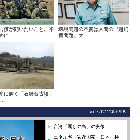
官僚が問いたいこと、平
環境問題の本質は人間の〝超消
めに…
費問題〟大…
産に輝く「石舞台古墳」
0…
»すべての特集を見る
台湾「麗しの島」の実像
エネルギー依存国家・日本 持