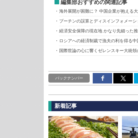
編集部おすすめの関連記事
海外展開が困難に？ 中国企業が抱える
プーチンの誤算とディスインフォメーシ
経済安全保障の現在地 かなり先細った
ロシアへの経済制裁で漁夫の利を得る中
国際世論の心に響くゼレンスキー大統領
バックナンバー
新着記事