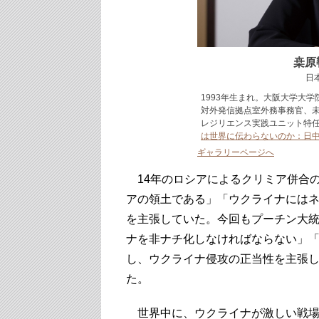
桒原
日
1993年生まれ。大阪大学大
対外発信拠点室外務事務官、
レジリエンス実践ユニット特
は世界に伝わらないのか：日
ギャラリーページへ
14年のロシアによるクリミア併合
アの領土である」「ウクライナには
を主張していた。今回もプーチン大
ナを非ナチ化しなければならない」
し、ウクライナ侵攻の正当性を主張
た。
世界中に、ウクライナが激しい戦場