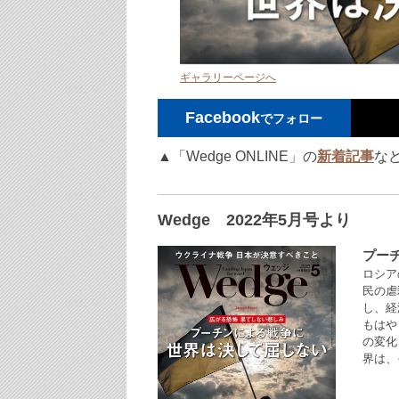
ギャラリーページへ
Facebook
でフォロー
▲「Wedge ONLINE」の
新着記事
な
Wedge 2022年5月号より
プー
ロシア
民の虐
し、経
もはや
の変化
界は、