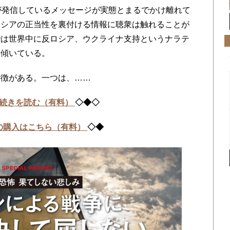
が発信しているメッセージが実態とまるでかけ離れて
ロシアの正当性を裏付ける情報に聴衆は触れることが
では世界中に反ロシア、ウクライナ支持というナラテ
に傾いている。
徴がある。一つは、……
続きを読む（有料）
◇◆◇
の購入はこちら（有料）
◇◆