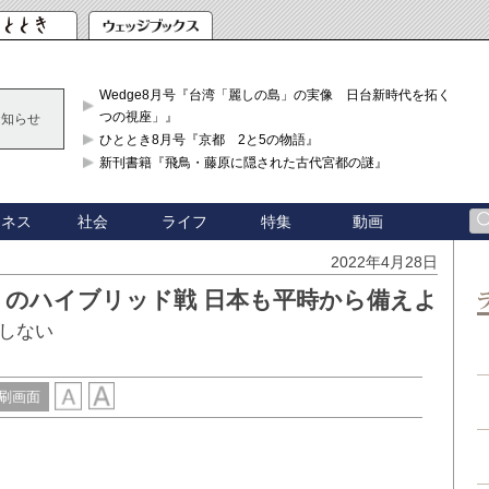
Wedge8月号『台湾「麗しの島」の実像 日台新時代を拓く「3
つの視座」』
お知らせ
ひととき8月号『京都 2と5の物語』
新刊書籍『飛鳥・藤原に隠された古代宮都の謎』
ジネス
社会
ライフ
特集
動画
2022年4月28日
」のハイブリッド戦 日本も平時から備えよ
しない
刷画面