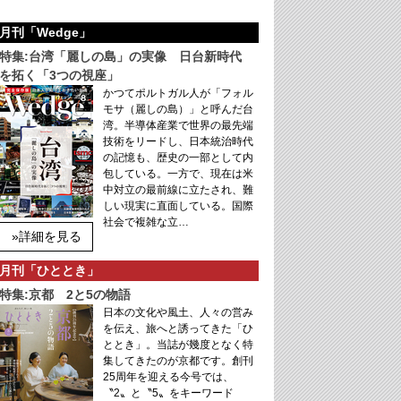
月刊「Wedge」
特集:台湾「麗しの島」の実像 日台新時代
を拓く「3つの視座」
かつてポルトガル人が「フォル
モサ（麗しの島）」と呼んだ台
湾。半導体産業で世界の最先端
技術をリードし、日本統治時代
の記憶も、歴史の一部として内
包している。一方で、現在は米
中対立の最前線に立たされ、難
しい現実に直面している。国際
社会で複雑な立…
»詳細を見る
月刊「ひととき」
特集:京都 2と5の物語
日本の文化や風土、人々の営み
を伝え、旅へと誘ってきた「ひ
ととき」。当誌が幾度となく特
集してきたのが京都です。創刊
25周年を迎える今号では、
〝2〟と〝5〟をキーワード