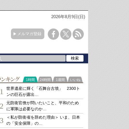
2026年8月9日(日)
メルマガ登録
ランキング
1時間
24時間
1週間
いいね
世界遺産に輝く「石舞台古墳」 2300ト
1
ンの巨石が露出…
元防衛官僚が問いたいこと、平和のため
2
に軍隊は必要なのか…
＜私が防衛省を辞めた理由＞ いま、日本
3
の「安全保障」の…