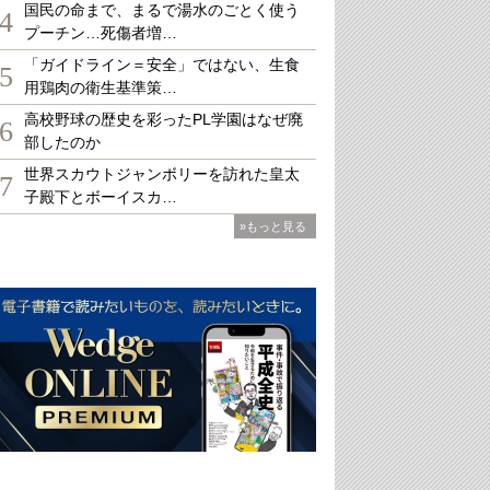
国民の命まで、まるで湯水のごとく使う
4
プーチン…死傷者増…
「ガイドライン＝安全」ではない、生食
5
用鶏肉の衛生基準策…
高校野球の歴史を彩ったPL学園はなぜ廃
6
部したのか
世界スカウトジャンボリーを訪れた皇太
7
子殿下とボーイスカ…
»もっと見る