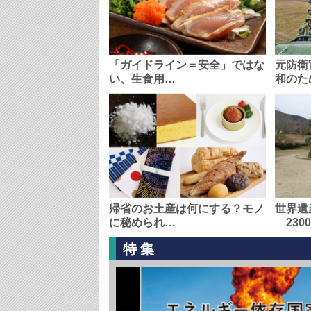
「ガイドライン＝安全」ではな
元防衛
い、生食用…
和のた
帰省のお土産は何にする？モノ
世界遺
に秘められ…
230
特集