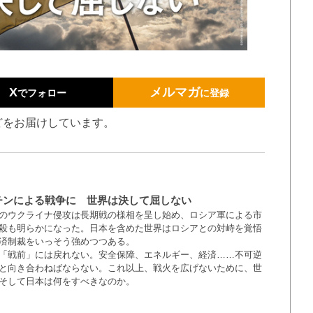
X
メルマガ
でフォロー
に登録
どをお届けしています。
チンによる戦争に 世界は決して屈しない
のウクライナ侵攻は長期戦の様相を呈し始め、ロシア軍による市
殺も明らかになった。日本を含めた世界はロシアとの対峙を覚悟
済制裁をいっそう強めつつある。
「戦前」には戻れない。安全保障、エネルギー、経済……不可逆
と向き合わねばならない。これ以上、戦火を広げないために、世
そして日本は何をすべきなのか。