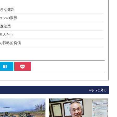
大きな難題
ョンの限界
推進法案
国人たち
の戦略的発信
»もっと見る