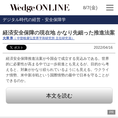
8/7(金)
デジタル時代の経営・安全保障学
経済安全保障の現在地 かなり先細った推進法案
大澤 淳
（ 中曽根康弘世界平和研究所 主任研究員）
2022/04/16
経済安全保障推進法案が今国会で成立する見込みである。世界
的に必要性が高まる中では一歩前進とも見えるが、目的から考
えると、対象がかなり絞られているようにも見える。ウクライ
ナ情勢、米中新冷戦という国際情勢の最中で日本を守ることが
できるのか。
本文を読む
PR