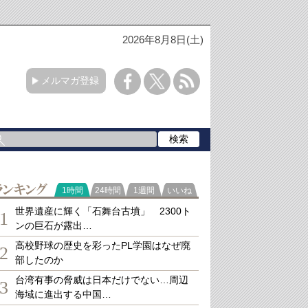
2026年8月8日(土)
メルマガ登録
ランキング
1時間
24時間
1週間
いいね
世界遺産に輝く「石舞台古墳」 2300ト
1
ンの巨石が露出…
高校野球の歴史を彩ったPL学園はなぜ廃
2
部したのか
台湾有事の脅威は日本だけでない…周辺
3
海域に進出する中国…