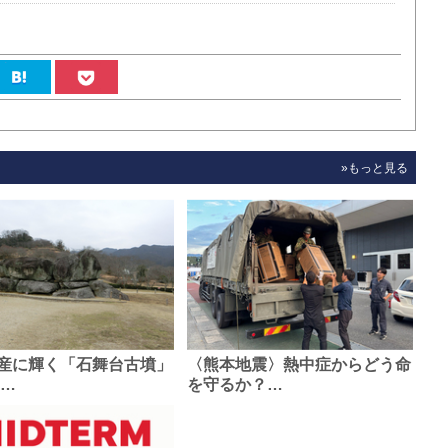
»もっと見る
産に輝く「石舞台古墳」
〈熊本地震〉熱中症からどう命
0…
を守るか？…