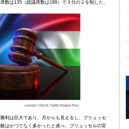
席数は135（総議席数は199）で３分の２を制した。
Leestat / iStock / Getty Images Plus
勝利は巨大であり、月からも見えるし、ブリュッセ
。敵はかつてなく多かったと述べ、ブリュッセルの官