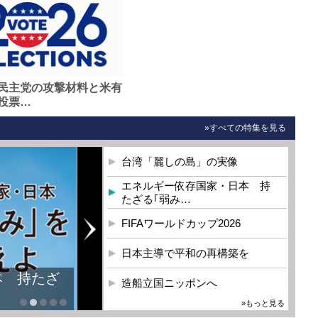
民主党の攻撃材料と米有
投票…
»すべての特集を見る
台湾「麗しの島」の実像
エネルギー依存国家・日本 持
たざる｢弱み…
FIFAワールドカップ2026
日本主導で平和の再構築を
本 持たざ
造船立国ニッポンへ
»もっと見る