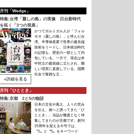
月刊「Wedge」
特集:台湾「麗しの島」の実像 日台新時代
を拓く「3つの視座」
かつてポルトガル人が「フォル
モサ（麗しの島）」と呼んだ台
湾。半導体産業で世界の最先端
技術をリードし、日本統治時代
の記憶も、歴史の一部として内
包している。一方で、現在は米
中対立の最前線に立たされ、難
しい現実に直面している。国際
社会で複雑な立…
»詳細を見る
月刊「ひととき」
特集:京都 2と5の物語
日本の文化や風土、人々の営み
を伝え、旅へと誘ってきた「ひ
ととき」。当誌が幾度となく特
集してきたのが京都です。創刊
25周年を迎える今号では、
〝2〟と〝5〟をキーワード