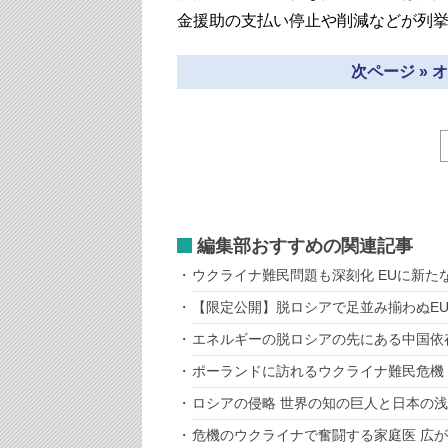
金援助の支払い停止や削減などが列
次ページ »
編集部おすすめの関連記事
ウクライナ難民問題も深刻化 EUに新た
【限定公開】脱ロシアで足並み揃わぬEU
エネルギーの脱ロシアの先にある中国依
ポーランドに訪れるウクライナ難民危機
ロシアの侵略 世界の知の巨人と日本の
危機のウクライナで奮闘する家庭医 広