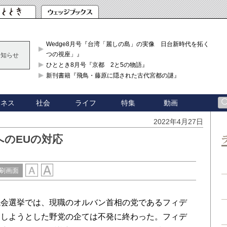
Wedge8月号『台湾「麗しの島」の実像 日台新時代を拓く「3
つの視座」』
お知らせ
ひととき8月号『京都 2と5の物語』
新刊書籍『飛鳥・藤原に隠された古代宮都の謎』
ジネス
社会
ライフ
特集
動画
2022年4月27日
のEUの対応
刷画面
会選挙では、現職のオルバン首相の党であるフィデ
倒しようとした野党の企ては不発に終わった。フィデ