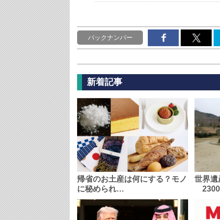
バックナンバー
新着記事
帰省のお土産は何にする？モノ
世界遺
に秘められ…
230