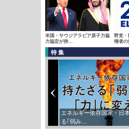
米国・サウジアラビア原子力協
野党・
力協定が持…
権者の
特集
エネルギー依存国家・日
る｢弱み…