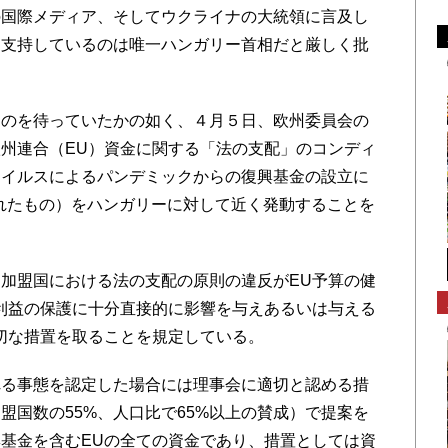
の国際メディア、そしてウクライナの大統領に言及し
を支持しているのは唯一ハンガリー首相だと厳しく批
のを待っていたかの如く、４月５日、欧州委員会の
州連合（EU）資金に関する「法の支配」のコンディ
ウイルスによるパンデミックからの復興基金の設立に
されたもの）をハンガリーに対して近く発動することを
加盟国における法の支配の原則の違反がEU予算の健
利益の保護に十分直接的に影響を与えあるいは与える
切な措置を取ることを規定している。
る事態を認定した場合には理事会に適切と認める措
盟国数の55%、人口比で65%以上の賛成）で提案を
基金を含むEUの全ての資金であり、措置としては資