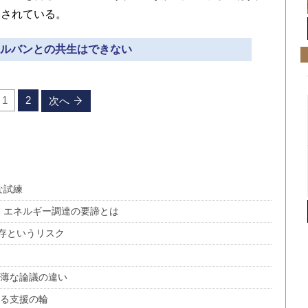
挙されている。
 オルバンとの共生はできない
1
2
次へ
な試練
 エネルギー調達の要諦とは
存というリスク
浅薄な論議の違い
がる支援の輪