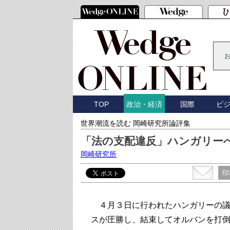
TOP
国際
ビ
政治・経済
世界潮流を読む 岡崎研究所論評集
「法の支配違反」ハンガリーへ
岡崎研究所
印
４月３日に行われたハンガリーの議
スが圧勝し、結束してオルバンを打