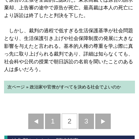
棄却、上告審の途中で原告が死亡。最高裁は本人の死亡に
より訴訟は終了したと判決を下した。
しかし、裁判の過程で低すぎる生活保護基準が社会問題
となり、生活保護引き上げや社会保障制度の発展に大きな
影響を与えたと言われる。基本的人権の尊重を学ぶ際に真
っ先に取り上げられる裁判であり、詳細は知らなくても、
社会科や公民の授業で朝日訴訟の名前を聞いたことのある
人は多いだろう。
次ページ » 政治家や官僚がすべてを決める社会でよいのか
前
1
2
3
次
へ
へ