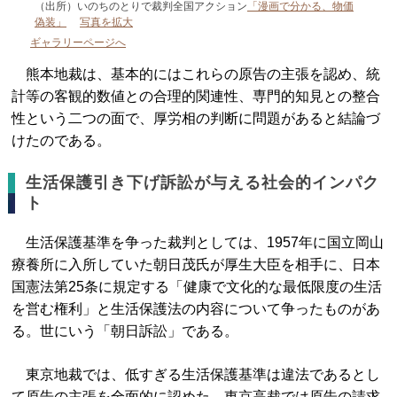
（出所）いのちのとりで裁判全国アクション
「漫画で分かる、物価
偽装」
写真を拡大
ギャラリーページへ
熊本地裁は、基本的にはこれらの原告の主張を認め、統
計等の客観的数値との合理的関連性、専門的知見との整合
性という二つの面で、厚労相の判断に問題があると結論づ
けたのである。
生活保護引き下げ訴訟が与える社会的インパク
ト
生活保護基準を争った裁判としては、1957年に国立岡山
療養所に入所していた朝日茂氏が厚生大臣を相手に、日本
国憲法第25条に規定する「健康で文化的な最低限度の生活
を営む権利」と生活保護法の内容について争ったものがあ
る。世にいう「朝日訴訟」である。
東京地裁では、低すぎる生活保護基準は違法であるとし
て原告の主張を全面的に認めた。東京高裁では原告の請求