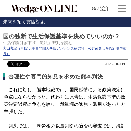
8/7(金)
未来を拓く貧困対策
国の独断で生活保護基準を決めていいのか？
生活保護引き下げ「違法」裁判を読む
大山典宏
（ 明治大学専門職大学院ガバナンス研究科（公共政策大学院）専任教
授）
2022/06/04
合理性や専門的知見を求めた熊本判決
これに対し、熊本地裁では、国民感情による政策決定は
争点にならなかった。代わりに原告は、生活保護基準の政
策決定過程に争点を絞り、裁量権の逸脱・濫用があったと
主張した。
判決では、「厚労相の裁量判断の適否の審査では、統計