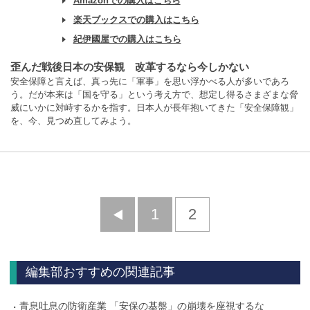
Amazonでの購入はこちら
楽天ブックスでの購入はこちら
紀伊國屋での購入はこちら
歪んだ戦後日本の安保観 改革するなら今しかない
安全保障と言えば、真っ先に「軍事」を思い浮かべる人が多いであろ
う。だが本来は「国を守る」という考え方で、想定し得るさまざまな脅
威にいかに対峙するかを指す。日本人が長年抱いてきた「安全保障観」
を、今、見つめ直してみよう。
前
1
2
へ
編集部おすすめの関連記事
青息吐息の防衛産業 「安保の基盤」の崩壊を座視するな