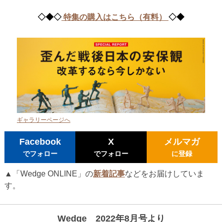
◇◆◇
特集の購入はこちら（有料）
◇◆
ギャラリーページへ
Facebook
X
メルマガ
でフォロー
でフォロー
に登録
▲「Wedge ONLINE」の
新着記事
などをお届けしていま
す。
Wedge 2022年8月号より