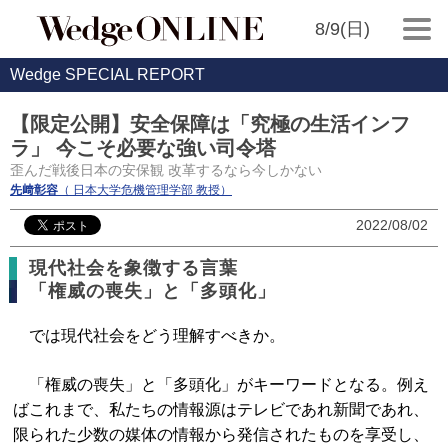
8/9(日)
Wedge SPECIAL REPORT
【限定公開】安全保障は「究極の生活インフ
ラ」 今こそ必要な強い司令塔
歪んだ戦後日本の安保観 改革するなら今しかない
先﨑彰容
（ 日本大学危機管理学部 教授）
2022/08/02
現代社会を象徴する言葉
「権威の喪失」と「多頭化」
では現代社会をどう理解すべきか。
「権威の喪失」と「多頭化」がキーワードとなる。例え
ばこれまで、私たちの情報源はテレビであれ新聞であれ、
限られた少数の媒体の情報から発信されたものを享受し、