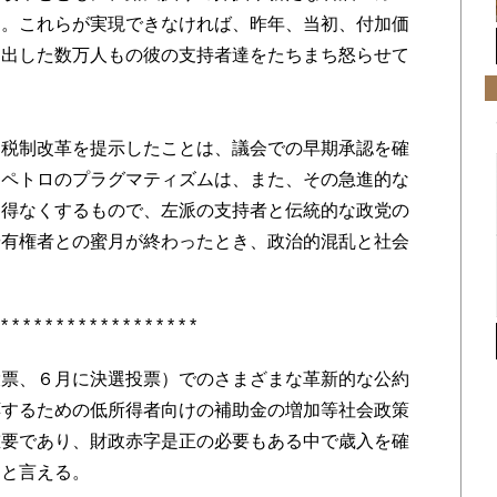
た。これらが実現できなければ、昨年、当初、付加価
り出した数万人もの彼の支持者達をたちまち怒らせて
」税制改革を提示したことは、議会での早期承認を確
、ペトロのプラグマティズムは、また、その急進的な
を得なくするもので、左派の支持者と伝統的な政党の
や有権者との蜜月が終わったとき、政治的混乱と社会
 * * * * * * * * * * * * * * * * * *
票、６月に決選投票）でのさまざまな革新的な公約
応するための低所得者向けの補助金の増加等社会政策
重要であり、財政赤字是正の必要もある中で歳入を確
ると言える。