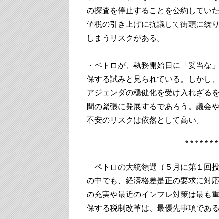
の探査を停止することを公約してい
値税の引き上げに抗議して街頭に繰
しまうリスクがある。
・ペトロが、執務開始日に「妥当な
保する試みと見られている。しかし
アジェンダの穏健化を受け入れざる
間の緊張に発展するであろう。議会
不安のリスクは依然として高い。
* * * * * * *
ペトロの大統領選（５月に第１回投
の中でも、経済格差是正の要求に対
の充実や最近のインフレ対策は最も
保する税制改革は、最優先事項であ