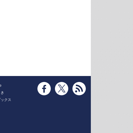
e
とき
ブックス