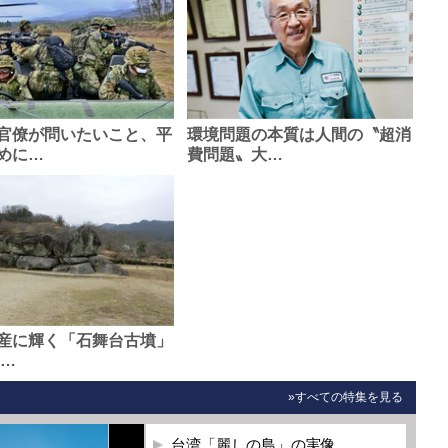
官僚が問いたいこと、平
環境問題の本質は人間の〝超消
めに…
費問題〟大…
産に輝く「石舞台古墳」
0…
»すべての特集を見る
台湾「麗しの島」の実像