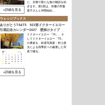
に、京都で新たな旅の物語を紡
ぎます。第1部は、俳優の常盤
»詳細を見る
貴子さんと仲間由紀…
ウェッジブックス
ありがとうT4&T5 923形ドクターイエロー
引退記念カレンダー2027 壁掛けタイプ
ドクターイエロー「T4」、そ
してドクターイエロー「T5」
の勇姿を、鉄道写真家・村上悠
太による四季折々の厳選した写
真で綴る。
»詳細を見る