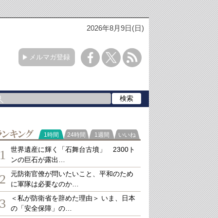
2026年8月9日(日)
メルマガ登録
ランキング
1時間
24時間
1週間
いいね
世界遺産に輝く「石舞台古墳」 2300ト
1
ンの巨石が露出…
元防衛官僚が問いたいこと、平和のため
2
に軍隊は必要なのか…
＜私が防衛省を辞めた理由＞ いま、日本
3
の「安全保障」の…