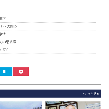
低下
イナへの関心
事情
での悪循環
の存在
»もっと見る