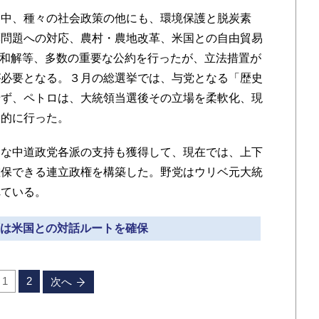
中、種々の社会政策の他にも、環境保護と脱炭素
薬問題への対応、農村・農地改革、米国との自由貿易
の和解等、多数の重要な公約を行ったが、立法措置が
が必要となる。３月の総選挙では、与党となる「歴史
せず、ペトロは、大統領当選後その立場を柔軟化、現
力的に行った。
な中道政党各派の支持も獲得して、現在では、上下
確保できる連立政権を構築した。野党はウリベ元大統
れている。
まずは米国との対話ルートを確保
1
2
次へ