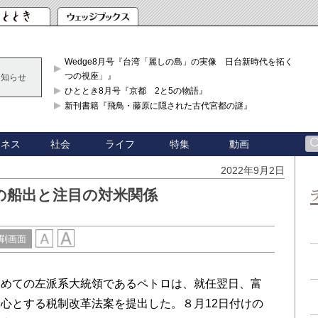
Wedge8月号『台湾「麗しの島」の実像 日台新時代を拓く「3
つの視座」』
お知らせ
ひととき8月号『京都 2と5の物語』
新刊書籍『飛鳥・藤原に隠された古代宮都の謎』
ジネス
社会
ライフ
特集
動画
2022年9月2日
の船出と注目の対米関係
刷画面
めての左派系大統領であるペトロは、就任翌日、富
心とする税制改革法案を提出した。８月12日付けの