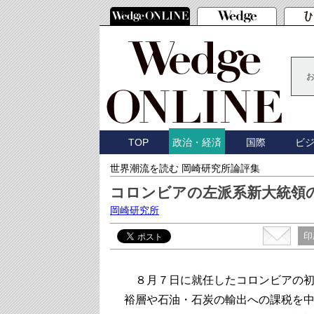
TOP
国際
ビ
政治・経済
世界潮流を読む 岡崎研究所論評集
コロンビアの左派系新大統領
岡崎研究所
印
８月７日に就任したコロンビアの初
裕層や石油・石炭の輸出への課税を中