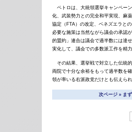
ペトロは、大統領選挙キャンペーン
化、武装勢力との完全和平実現、麻
協定（FTA）の改定、ベネズエラと
必要な施策は当然ながら議会の承認
的盟約」連合は議会で過半数には達
実化して、議会での多数派工作を精
その結果、選挙戦で対立した伝統的
両院で十分な余裕をもって過半数を
領が率いる右派政党だけとも伝えら
次ページ » 