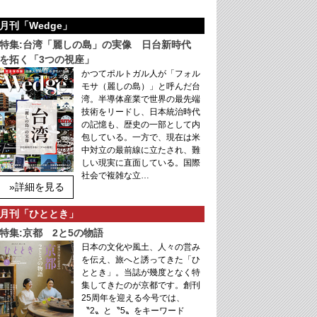
月刊「Wedge」
特集:台湾「麗しの島」の実像 日台新時代
を拓く「3つの視座」
かつてポルトガル人が「フォル
モサ（麗しの島）」と呼んだ台
湾。半導体産業で世界の最先端
技術をリードし、日本統治時代
の記憶も、歴史の一部として内
包している。一方で、現在は米
中対立の最前線に立たされ、難
しい現実に直面している。国際
社会で複雑な立…
»詳細を見る
月刊「ひととき」
特集:京都 2と5の物語
日本の文化や風土、人々の営み
を伝え、旅へと誘ってきた「ひ
ととき」。当誌が幾度となく特
集してきたのが京都です。創刊
25周年を迎える今号では、
〝2〟と〝5〟をキーワード