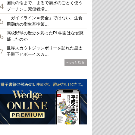
国民の命まで、まるで湯水のごとく使う
4
プーチン…死傷者増…
「ガイドライン＝安全」ではない、生食
5
用鶏肉の衛生基準策…
高校野球の歴史を彩ったPL学園はなぜ廃
6
部したのか
世界スカウトジャンボリーを訪れた皇太
7
子殿下とボーイスカ…
»もっと見る