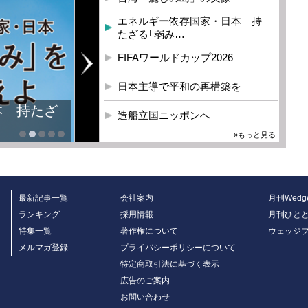
エネルギー依存国家・日本 持
たざる｢弱み…
FIFAワールドカップ2026
日本主導で平和の再構築を
本 持たざ
造船立国ニッポンへ
»もっと見る
最新記事一覧
会社案内
月刊Wedg
ランキング
採用情報
月刊ひと
特集一覧
著作権について
ウェッジ
メルマガ登録
プライバシーポリシーについて
特定商取引法に基づく表示
広告のご案内
お問い合わせ