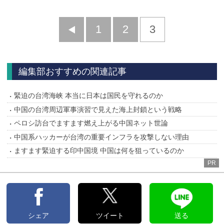
前
1
2
3
へ
編集部おすすめの関連記事
緊迫の台湾海峡 本当に日本は国民を守れるのか
中国の台湾周辺軍事演習で見えた海上封鎖という戦略
ペロシ訪台でますます燃え上がる中国ネット世論
中国系ハッカーが台湾の重要インフラを攻撃しない理由
ますます緊迫する印中国境 中国は何を狙っているのか
PR
シェア
ツイート
送る