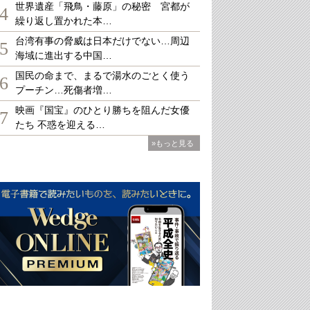
世界遺産「飛鳥・藤原」の秘密 宮都が
4
繰り返し置かれた本…
台湾有事の脅威は日本だけでない…周辺
5
海域に進出する中国…
国民の命まで、まるで湯水のごとく使う
6
プーチン…死傷者増…
映画『国宝』のひとり勝ちを阻んだ女優
7
たち 不惑を迎える…
»もっと見る