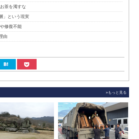
でお茶を濁すな
層」という現実
はや修復不能
理由
»もっと見る