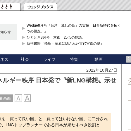
Wedge8月号『台湾「麗しの島」の実像 日台新時代を拓く「3
つの視座」』
お知らせ
ひととき8月号『京都 2と5の物語』
新刊書籍『飛鳥・藤原に隠された古代宮都の謎』
ジネス
社会
ライフ
特集
動画
2022年10月27日
ルギー秩序 日本発で〝新LNG構想〟示せ
刷画面
を「買って良い国」と「買ってはいけない国」に二分され
、LNGトップランナーである日本が果たすべき役割と