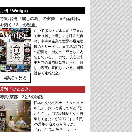
月刊「Wedge」
特集:台湾「麗しの島」の実像 日台新時代
を拓く「3つの視座」
かつてポルトガル人が「フォル
モサ（麗しの島）」と呼んだ台
湾。半導体産業で世界の最先端
技術をリードし、日本統治時代
の記憶も、歴史の一部として内
包している。一方で、現在は米
中対立の最前線に立たされ、難
しい現実に直面している。国際
社会で複雑な立…
»詳細を見る
月刊「ひととき」
特集:京都 2と5の物語
日本の文化や風土、人々の営み
を伝え、旅へと誘ってきた「ひ
ととき」。当誌が幾度となく特
集してきたのが京都です。創刊
25周年を迎える今号では、
〝2〟と〝5〟をキーワード