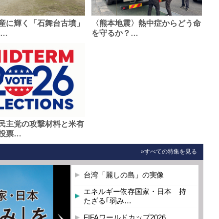
産に輝く「石舞台古墳」
〈熊本地震〉熱中症からどう命
0…
を守るか？…
民主党の攻撃材料と米有
投票…
»すべての特集を見る
台湾「麗しの島」の実像
エネルギー依存国家・日本 持
たざる｢弱み…
FIFAワールドカップ2026