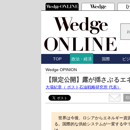
TOP
国際
ビ
政治・経済
Wedge OPINION
【限定公開】露が揺さぶるエネ
大場紀章
（ ポスト石油戦略研究所 代表）
印
世界は今後、ロシアからエネルギー資源
る。国際的な供給システムが一変する中で