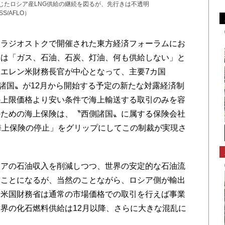
じたロシア産LNG供給の継続を図るが、先行きは不透明
S/AFLO）
ラジオストクで開催された東方経済フォーラムにお
には「ガス、石油、石炭、灯油、何も供給しない」と
エレン米財務長官が中心となって、主要7カ国
側諸国〟が12月から開始する予定の新たな対露経済制
の上限価格より安い条件で海上輸送する取引のみを容
のための海上保険は、〝西側諸国〟に属する保険会社
海上保険の停止」をグリップにしてこの制裁が実現さ
アの石油収入を削減しつつ、世界の安定的な石油流
ることになるが、当然のことながら、ロシア側が輸出
、米国財務省は通常の市場価格での取引を行えば事業
界の化石燃料供給は12月以降、さらに大きな混乱に