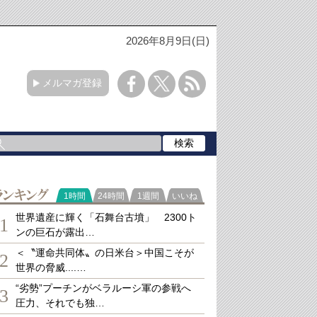
2026年8月9日(日)
メルマガ登録
ランキング
1時間
24時間
1週間
いいね
世界遺産に輝く「石舞台古墳」 2300ト
1
ンの巨石が露出…
＜〝運命共同体〟の日米台＞中国こそが
2
世界の脅威....…
“劣勢”プーチンがベラルーシ軍の参戦へ
3
圧力、それでも独…