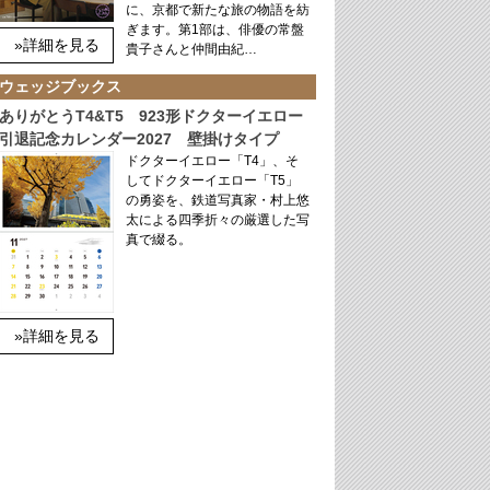
に、京都で新たな旅の物語を紡
ぎます。第1部は、俳優の常盤
»詳細を見る
貴子さんと仲間由紀…
ウェッジブックス
ありがとうT4&T5 923形ドクターイエロー
引退記念カレンダー2027 壁掛けタイプ
ドクターイエロー「T4」、そ
してドクターイエロー「T5」
の勇姿を、鉄道写真家・村上悠
太による四季折々の厳選した写
真で綴る。
»詳細を見る