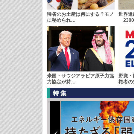
帰省のお土産は何にする？モノ
世界遺
に秘められ…
230
米国・サウジアラビア原子力協
野党・
力協定が持…
権者の
特集