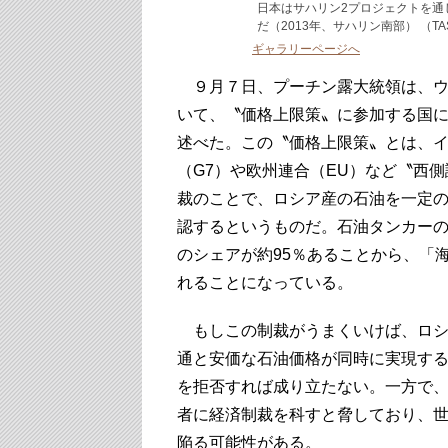
日本はサハリン2プロジェクトを通
だ（2013年、サハリン南部） （TAS
ギャラリーページへ
９月７日、プーチン露大統領は、ウ
いて、〝価格上限策〟に参加する国
述べた。この〝価格上限策〟とは、イ
（G7）や欧州連合（EU）など〝西
裁のことで、ロシア産の石油を一定
認するというものだ。石油タンカー
のシェアが約95％あることから、「
れることになっている。
もしこの制裁がうまくいけば、ロシ
通と安価な石油価格が同時に実現す
を拒否すれば成り立たない。一方で
者に経済制裁を科すと脅しており、世
陥る可能性がある。