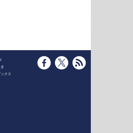
e
とき
ブックス