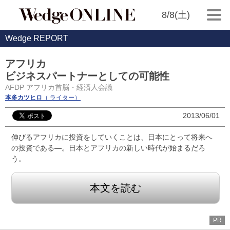
8/8(土)
Wedge REPORT
アフリカ
ビジネスパートナーとしての可能性
AFDP アフリカ首脳・経済人会議
本多カツヒロ
（ ライター）
2013/06/01
伸びるアフリカに投資をしていくことは、日本にとって将来へ
の投資である―。日本とアフリカの新しい時代が始まるだろ
う。
本文を読む
PR