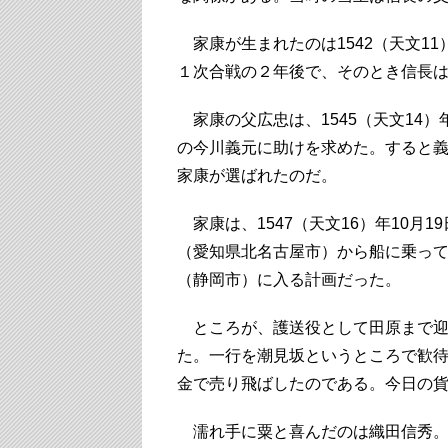
家康が生まれたのは1542（天文1
１次合戦の２年後で、そのとき信長
家康の父広忠は、1545（天文14
の今川義元に助けを求めた。すると
家康が選ばれたのだ。
家康は、1547（天文16）年10月
（愛知県北名古屋市）から船に乗っ
（静岡市）に入る計画だった。
ところが、護送役として田原まで迎
た。一行を潮見坂というところで歓
金で売り飛ばしたのである。今日の
濡れ手に粟と喜んだのは織田信秀。