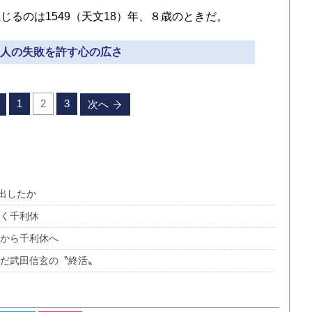
るのは1549（天文18）年、８歳のときだ。
» 人の失敗を許す心の広さ
1
2
3
次へ
出したか
引く千利休
久から千利休へ
んだ武田信玄の〝終活〟