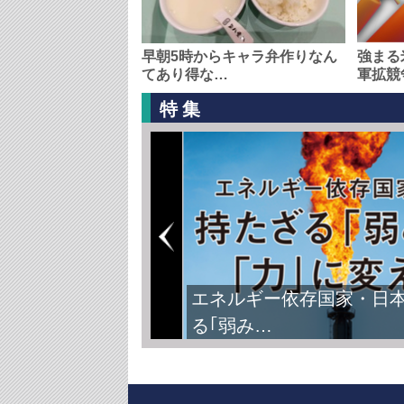
早朝5時からキャラ弁作りなん
強まる
てあり得な…
軍拡競
特集
エネルギー依存国家・日
る｢弱み…