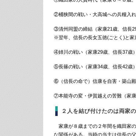
②桶狭間の戦い・大高城への兵糧入れ
③清州同盟の締結（家康21歳、信長2
※翌年、信長の長女五徳(ごとく)と家
④姉川の戦い（家康29歳、信長37
⑤長篠の戦い（家康34歳、信長42歳
⑥（信長の命で）信康を自害・築山殿
⑦本能寺の変・伊賀越えの苦難（家康4
２人を結び付けたのは両家
家康が８歳までの２年間を織田家の
な関係がある。当時の当主は信長の