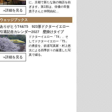
に、京都で新たな旅の物語を紡
ぎます。第1部は、俳優の常盤
»詳細を見る
貴子さんと仲間由紀…
ウェッジブックス
ありがとうT4&T5 923形ドクターイエロー
引退記念カレンダー2027 壁掛けタイプ
ドクターイエロー「T4」、そ
してドクターイエロー「T5」
の勇姿を、鉄道写真家・村上悠
太による四季折々の厳選した写
真で綴る。
»詳細を見る