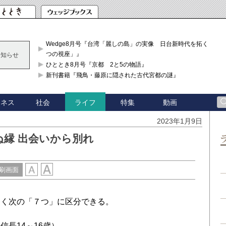
Wedge8月号『台湾「麗しの島」の実像 日台新時代を拓く「3
つの視座」』
お知らせ
ひととき8月号『京都 2と5の物語』
新刊書籍『飛鳥・藤原に隠された古代宮都の謎』
ジネス
社会
特集
動画
ライフ
2023年1月9日
縁 出会いから別れ
刷画面
きく次の「７つ」に区分できる。
長14～16歳）