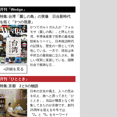
月刊「Wedge」
特集:台湾「麗しの島」の実像 日台新時代
を拓く「3つの視座」
かつてポルトガル人が「フォル
モサ（麗しの島）」と呼んだ台
湾。半導体産業で世界の最先端
技術をリードし、日本統治時代
の記憶も、歴史の一部として内
包している。一方で、現在は米
中対立の最前線に立たされ、難
しい現実に直面している。国際
社会で複雑な立…
»詳細を見る
月刊「ひととき」
特集:京都 2と5の物語
日本の文化や風土、人々の営み
を伝え、旅へと誘ってきた「ひ
ととき」。当誌が幾度となく特
集してきたのが京都です。創刊
25周年を迎える今号では、
〝2〟と〝5〟をキーワード