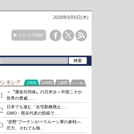
2026年8月6日(木)
メルマガ登録
ランキング
1時間
24時間
1週間
いいね
＜〝運命共同体〟の日米台＞中国こそが
1
世界の脅威....…
日本でも進む「在宅勤務廃止」、
2
GMO・熊谷代表の投稿で…
“劣勢”プーチンがベラルーシ軍の参戦へ
3
圧力、それでも独…