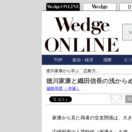
TOP
政治・経済
国際
ビ
徳川家康から学ぶ「忍耐力」
徳川家康と織田信長の浅からぬ
城島明彦
（ 作家）
印
家康から見た両者の交友関係は、大
①織田家の人質時代（家康６～８歳、信