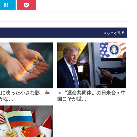
»もっと見る
像に映った小さな影、卒
＜〝運命共同体〟の日米台＞中
がな…
国こそが世…