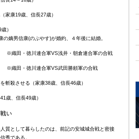
（家康19歳、信長27歳）
9歳）
康の嫡男信康(のぶやす)が婚約、４年後に結婚。
歳） ※織田・徳川連合軍VS浅井・朝倉連合軍の合戦
） ※織田・徳川連合軍VS武田勝頼軍の合戦
を斬殺させる（家康38歳、信長46歳）
1歳、信長49歳）
の戦い
人質として暮らしたのは、前記の安城城合戦と密接
父信秀である。