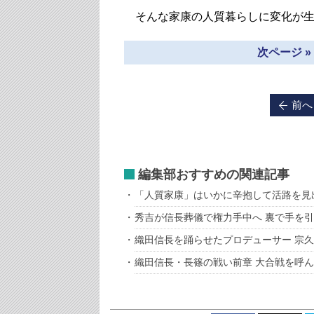
そんな家康の人質暮らしに変化が生じ
次ページ 
前へ
編集部おすすめの関連記事
「人質家康」はいかに辛抱して活路を見
秀吉が信長葬儀で権力手中へ 裏で手を
織田信長を踊らせたプロデューサー 宗
織田信長・長篠の戦い前章 大合戦を呼