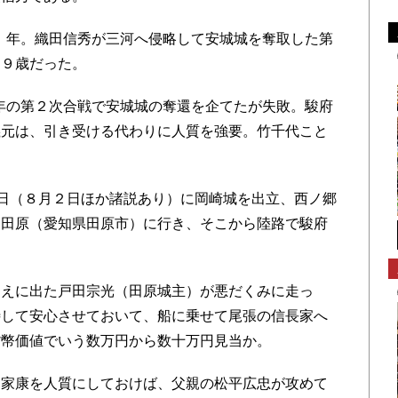
1）年。織田信秀が三河へ侵略して安城城を奪取した第
は９歳だった。
）年の第２次合戦で安城城の奪還を企てたが失敗。駿府
義元は、引き受ける代わりに人質を強要。竹千代こと
19日（８月２日ほか諸説あり）に岡崎城を出立、西ノ郷
て田原（愛知県田原市）に行き、そこから陸路で駿府
えに出た戸田宗光（田原城主）が悪だくみに走っ
待して安心させておいて、船に乗せて尾張の信長家へ
貨幣価値でいう数万円から数十万円見当か。
家康を人質にしておけば、父親の松平広忠が攻めて