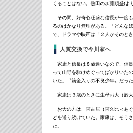
くることはない。熱田の加藤順盛(よ
その間、好奇心旺盛な信長が一度も
るのはかなり無理がある。「どんな
で、ドラマや映画は「２人がそのと
人質交換で今川家へ
家康と信長は８歳違いなので、信長
って山野を駆けめぐってばかりいた
いた。〝筋金入りの不良少年〟だっ
家康は３歳のときに生母お大（於大
お大の方は、阿古居（阿久比＜あぐ
どを送り続けていた。家康は、そう
た。