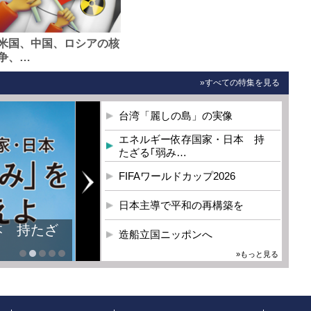
米国、中国、ロシアの核
争、…
»すべての特集を見る
台湾「麗しの島」の実像
エネルギー依存国家・日本 持
たざる｢弱み…
FIFAワールドカップ2026
日本主導で平和の再構築を
本 持たざ
造船立国ニッポンへ
»もっと見る