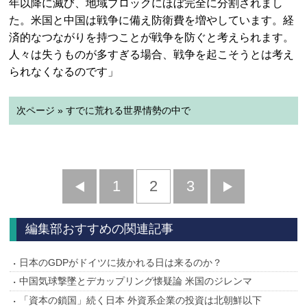
年以降に滅び、地域ブロックにほぼ完全に分割されまし
た。米国と中国は戦争に備え防衛費を増やしています。経
済的なつながりを持つことが戦争を防ぐと考えられます。
人々は失うものが多すぎる場合、戦争を起こそうとは考え
られなくなるのです」
次ページ » すでに荒れる世界情勢の中で
前
1
2
3
次
へ
へ
編集部おすすめの関連記事
日本のGDPがドイツに抜かれる日は来るのか？
中国気球撃墜とデカップリング懐疑論 米国のジレンマ
「資本の鎖国」続く日本 外資系企業の投資は北朝鮮以下