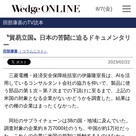
8/7(金)
田部康喜のTV読本
〝貿易立国〟日本の苦闘に迫るドキュメンタリ
ー
田部康喜
（ コラムニスト）
2023/02/22
三菱電機・経済安全保障統括室の伊藤隆室長は、AIを活
用しているコンサルタント会社の協力を仰いで、製品に使
う部品の第１次～第７次までの下請けに至るまで、上記の
米国の対象となる企業がないかどうかを調査した。結果は
その種の企業はまったくなかった。
同社のサプライチェーンは38の国・地域に及んでいた。
調査対象の企業約８万7000社のうち、中国が約1万社だっ
た。これらの企業に米国の規制に抵触するものはなかっ