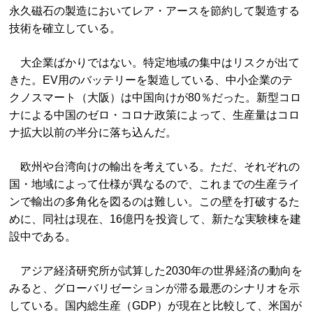
永久磁石の製造においてレア・アースを節約して製造する
技術を確立している。
大企業ばかりではない。特定地域の集中はリスクが出て
きた。EV用のバッテリーを製造している、中小企業のテ
クノスマート（大阪）は中国向けが80％だった。新型コロ
ナによる中国のゼロ・コロナ政策によって、生産量はコロ
ナ拡大以前の半分に落ち込んだ。
欧州や台湾向けの輸出を考えている。ただ、それぞれの
国・地域によって仕様が異なるので、これまでの生産ライ
ンで輸出の多角化を図るのは難しい。この壁を打破するた
めに、同社は現在、16億円を投資して、新たな実験棟を建
設中である。
アジア経済研究所が試算した2030年の世界経済の動向を
みると、グローバリゼーションが滞る最悪のシナリオを示
している。国内総生産（GDP）が現在と比較して、米国が