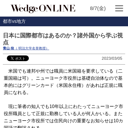
8/7(金)
都市vs地方
日本に国際都市はあるのか？諸外国から学ぶ視
点
青山 佾
（ 明治大学名誉教授）
2023/03/05
米国でも連邦や州では職員に米国籍を要求している（二
重国籍は可）。ニューヨーク市役所は基礎自治体なので基
本的にはグリーンカード（米国永住権）があれば正規に職
員になれる。
現に筆者の知人でも10年以上にわたってニューヨーク市
役所職員として正規に勤務している人が何人かいる。また
ニューヨーク市役所では住民向けの重要なお知らせは10カ
国語で翻訳される。