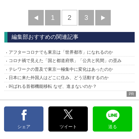
前
1
2
3
次
へ
へ
編集部おすすめの関連記事
アフターコロナでも東京は「世界都市」になれるのか
コロナ禍で見えた「国と都道府県」「公共と民間」の歪み
テレワークの普及で東京一極集中に変化はあったのか
日本に来た外国人はどこに住み、どう活動するのか
叫ばれる首都機能移転 なぜ、進まないのか？
PR
シェア
ツイート
送る