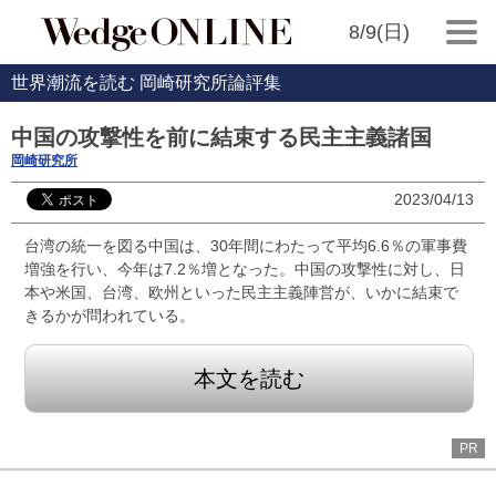
8/9(日)
世界潮流を読む 岡崎研究所論評集
中国の攻撃性を前に結束する民主主義諸国
岡崎研究所
2023/04/13
台湾の統一を図る中国は、30年間にわたって平均6.6％の軍事費
増強を行い、今年は7.2％増となった。中国の攻撃性に対し、日
本や米国、台湾、欧州といった民主主義陣営が、いかに結束で
きるかが問われている。
本文を読む
PR