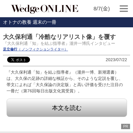
8/7(金)
オトナの教養 週末の一冊
大久保利通「冷酷なリアリスト像」を覆す
『大久保利通「知」を結ぶ指導者』瀧井一博氏インタビュー
足立倫行
（ ノンフィクションライター）
2023/07/22
『大久保利通「知」を結ぶ指導者』（瀧井一博、新潮選書）
は、大久保の足跡の詳細な検証から、そのような定説を覆し、
帯文によれば「大久保論の決定版」と高い評価を受けた注目の
一冊だ（第76回毎日出版文化賞受賞）。
本文を読む
PR