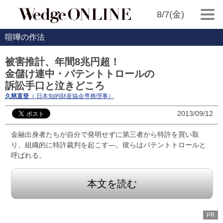
8/7(金)
喧嘩の作法
被害推計、年間8兆円超！
金儲け連中・パテントトロールの
訴訟手口と泣きどころ
久慈直登
（ 日本知的財産協会専務理事）
2013/09/12
金融出身者たちが自分で発明せずに第三者から特許を買い取
り、組織的に特許裁判を起こす―。彼らはパテントトロールと
呼ばれる。
本文を読む
PR