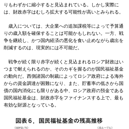
りもわずかに縮小すると見込まれている。しかし実際に
は、財政赤字はむしろ拡大する可能性が高いとみられる。
歳入については、大企業への追加課税等によって予算通
りの歳入額を確保することは可能かもしれない。一方、戦
争を継続し、かつ国内経済の悪化を食い止めながら歳出を
削減するのは、現実的には不可能だ。
戦争が続く限り赤字が続くと見込まれるロシア財政はい
つまで耐えられるのか、そのカギを握るのが国民福祉基金
の動向だ。西側諸国の制裁によってロシア政府による海外
からの資金調達が困難になり、また、貯蓄率の低さから国
債の国内消化にも限りがある中、ロシア政府の預金である
国民福祉基金は、財政赤字をファイナンスする上で、最も
有効な財源となっている。