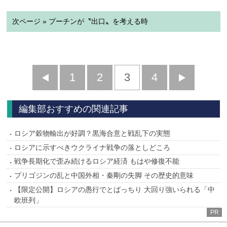
次ページ » プーチンが〝出口〟を考える時
前
1
2
3
4
次
へ
へ
編集部おすすめの関連記事
ロシア穀物輸出が好調？黒海合意と戦乱下の実態
ロシアに示すべきウクライナ戦争の落としどころ
戦争長期化で歪み続けるロシア経済 もはや修復不能
プリゴジンの乱と中国外相・秦剛の失脚 その歴史的意味
【限定公開】ロシアの愚行でとばっちり 大回り強いられる「中
欧班列」
PR