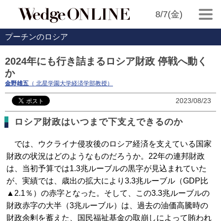
8/7(金)
プーチンのロシア
2024年にも行き詰まるロシア財政 停戦へ動く
か
金野雄五
（ 北星学園大学経済学部教授）
2023/08/23
ロシア財政はいつまで下支えできるのか
では、ウクライナ侵攻後のロシア経済を支えている国家
財政の状況はどのようなものだろうか。22年の連邦財政
は、当初予算では1.3兆ルーブルの黒字が見込まれていた
が、実績では、歳出の拡大により3.3兆ルーブル（GDP比
▲2.1％）の赤字となった。そして、この3.3兆ルーブルの
財政赤字の大半（3兆ルーブル）は、過去の油価高騰時の
財政余剰を蓄えた、国民福祉基金の取崩しによって賄われ