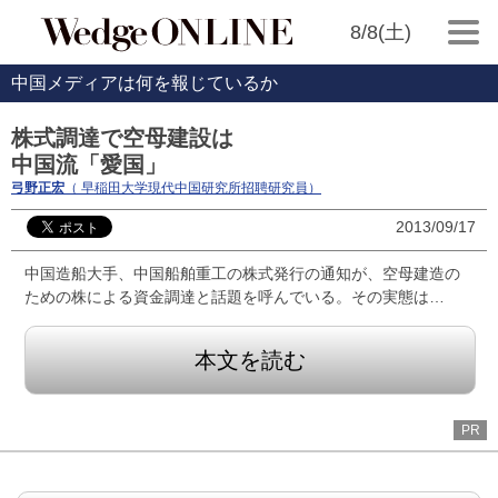
8/8(土)
中国メディアは何を報じているか
株式調達で空母建設は
中国流「愛国」
弓野正宏
（ 早稲田大学現代中国研究所招聘研究員）
2013/09/17
中国造船大手、中国船舶重工の株式発行の通知が、空母建造の
ための株による資金調達と話題を呼んでいる。その実態は…
本文を読む
PR