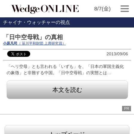
8/7(金)
チャイナ・ウォッチャーの視点
「日中空母戦」の真相
小原凡司
（ 笹川平和財団 上席研究員）
2013/09/06
「ヘリ空母」とも言われる「いずも」を、「日本の軍国主義化
の象徴」と非難する中国。「日中空母戦」の実態とは…
本文を読む
PR