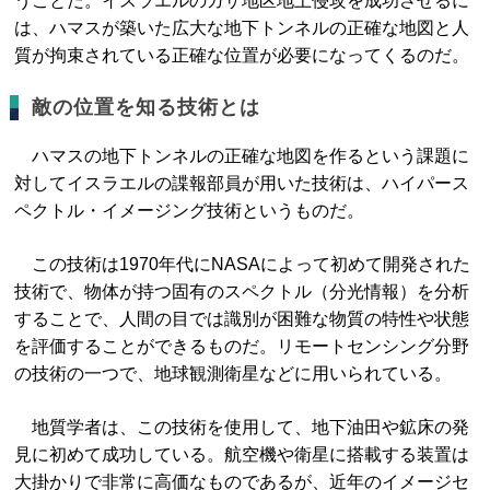
うことだ。イスラエルのガザ地区地上侵攻を成功させるに
は、ハマスが築いた広大な地下トンネルの正確な地図と人
質が拘束されている正確な位置が必要になってくるのだ。
敵の位置を知る技術とは
ハマスの地下トンネルの正確な地図を作るという課題に
対してイスラエルの諜報部員が用いた技術は、ハイパース
ペクトル・イメージング技術というものだ。
この技術は1970年代にNASAによって初めて開発された
技術で、物体が持つ固有のスペクトル（分光情報）を分析
することで、人間の目では識別が困難な物質の特性や状態
を評価することができるものだ。リモートセンシング分野
の技術の一つで、地球観測衛星などに用いられている。
地質学者は、この技術を使用して、地下油田や鉱床の発
見に初めて成功している。航空機や衛星に搭載する装置は
大掛かりで非常に高価なものであるが、近年のイメージセ