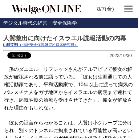
8/7(金)
デジタル時代の経営・安全保障学
人質救出に向けたイスラエル諜報活動の内幕
山崎文明
（ 情報安全保障研究所首席研究員）
2023/10/30
孫のダニエル・リフシッツさんがテルアビブで彼女の解
放が確認される前に語っている。「彼女は生涯通じての人
権活動家であり、平和活動家で、10年以上に渡って病気の
パレスチナ人をガザ地区からイスラエルの病院まで連れて
行き、病気や癌の治療を受けさせてきた」。彼女が解放さ
れた理由かもしれない。
彼女の証言からわかることは、人質は小グループに分け
られ、別々のトンネルに拘束されている可能性が高いとい