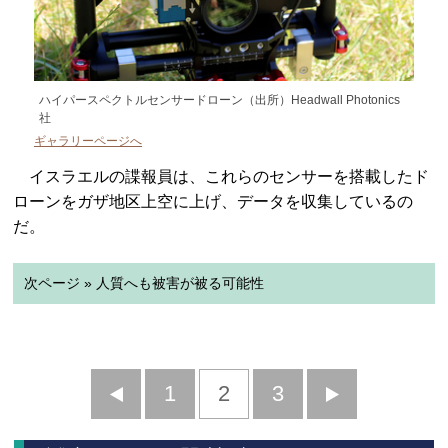
ハイパースペクトルセンサードローン（出所）Headwall Photonics
社
ギャラリーページへ
イスラエルの諜報員は、これらのセンサーを搭載したド
ローンをガザ地区上空に上げ、データを収集しているの
だ。
次ページ » 人質へも被害が被る可能性
前
1
2
3
次
へ
へ