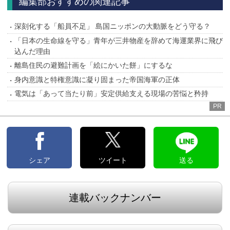
編集部おすすめの関連記事
深刻化する「船員不足」 島国ニッポンの大動脈をどう守る？
「日本の生命線を守る」青年が三井物産を辞めて海運業界に飛び
込んだ理由
離島住民の避難計画を「絵にかいた餅」にするな
身内意識と特権意識に凝り固まった帝国海軍の正体
電気は「あって当たり前」安定供給支える現場の苦悩と矜持
PR
シェア
ツイート
送る
連載バックナンバー