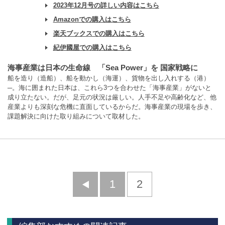
2023年12月号の詳しい内容はこちら
Amazonでの購入はこちら
楽天ブックスでの購入はこちら
紀伊國屋での購入はこちら
海事産業は日本の生命線 「Sea Power」を 国家戦略に
船を造り（造船）、船を動かし（海運）、貨物を出し入れする（港）
─。海に囲まれた日本は、これら3つを合わせた「海事産業」がないと
成り立たない。だが、足元の状況は厳しい。人手不足や高齢化など、他
産業よりも深刻な危機に直面しているからだ。海事産業の現場を歩き、
課題解決に向けた取り組みについて取材した。
前
1
2
へ