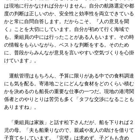
は現地に行かなければ分かりません。自分の航路選定や都
度の判断は正しいのか、安全性と効率性を両立できている
かと常に自問自答します。だからこそ、『人の意見を聞
く』ことを大切にしています。自分が初めて行く海域で
も、乗組員の中には行ったことがある人もいます。その時
の情報をもらいながら、ベストな判断をする。そのため
に、普段からみんなが意見を言いやすい空気づくりを心掛
けています」。
運航管理はもちろん、予算に限りがある中での食料調達
にも気を配る。寄港地ごとにどんな食材をどのくらい積む
かを決めるのも船長の重要な仕事の一つだ。現地の港湾関
係者とのやりとりは苦労も多く「タフな交渉になることも
ありますね」。
「乗組員は家族」と話す松下さんだが、船を下りれば２
児の母。「夫も船乗りなので、親戚や友人の助けを借りて
子育てをしています。『完璧』は求めず、子どもも含め