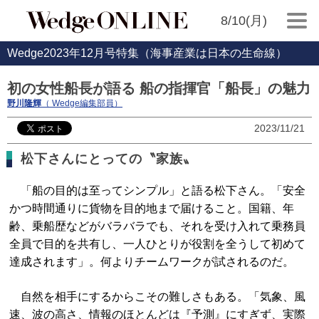
8/10(月)
Wedge2023年12月号特集（海事産業は日本の生命線）
初の女性船長が語る 船の指揮官「船長」の魅力
野川隆輝
（ Wedge編集部員）
2023/11/21
松下さんにとっての〝家族〟
「船の目的は至ってシンプル」と語る松下さん。「安全
かつ時間通りに貨物を目的地まで届けること。国籍、年
齢、乗船歴などがバラバラでも、それを受け入れて乗務員
全員で目的を共有し、一人ひとりが役割を全うして初めて
達成されます」。何よりチームワークが試されるのだ。
自然を相手にするからこその難しさもある。「気象、風
速、波の高さ、情報のほとんどは『予測』にすぎず、実際