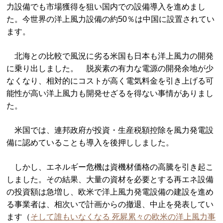
力設備でも市場獲得を狙い国内での設備導入を進めまし
た。今世界の洋上風力設備の約50％は中国に設置されてい
ます。
北海との比較で風況に劣る米国も日本も洋上風力の開発
に乗り出しました。 脱炭素の有力な電源の開発余地が少
なくなり、相対的にコストが高く電気料金を引き上げる可
能性が高い洋上風力も開発せざるを得ない事情がありまし
た。
米国では、連邦政府が投資・生産税額控除を風力発電設
備に認めていることも導入を後押ししました。
しかし、エネルギー危機は資機材価格の高騰を引き起こ
しました。その結果、大量の資材を必要とする再エネ設備
の投資額は急増し、欧米で洋上風力発電設備の建設を進め
る事業者は、相次いで計画からの撤退、中止を発表してい
ます（
そして誰もいなくなる 死屍累々の欧米の洋上風力事