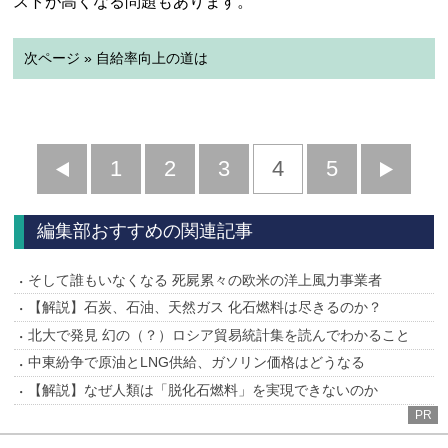
ストが高くなる問題もあります。
次ページ » 自給率向上の道は
前
1
2
3
4
5
へ
へ
編集部おすすめの関連記事
そして誰もいなくなる 死屍累々の欧米の洋上風力事業者
【解説】石炭、石油、天然ガス 化石燃料は尽きるのか？
北大で発見 幻の（？）ロシア貿易統計集を読んでわかること
中東紛争で原油とLNG供給、ガソリン価格はどうなる
【解説】なぜ人類は「脱化石燃料」を実現できないのか
PR