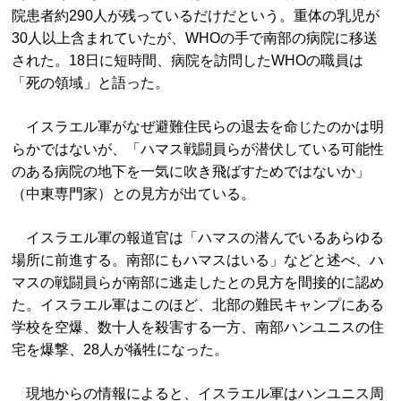
院患者約290人が残っているだけだという。重体の乳児が
30人以上含まれていたが、WHOの手で南部の病院に移送
された。18日に短時間、病院を訪問したWHOの職員は
「死の領域」と語った。
イスラエル軍がなぜ避難住民らの退去を命じたのかは明
らかではないが、「ハマス戦闘員らが潜伏している可能性
のある病院の地下を一気に吹き飛ばすためではないか」
（中東専門家）との見方が出ている。
イスラエル軍の報道官は「ハマスの潜んでいるあらゆる
場所に前進する。南部にもハマスはいる」などと述べ、ハ
マスの戦闘員らが南部に逃走したとの見方を間接的に認め
た。イスラエル軍はこのほど、北部の難民キャンプにある
学校を空爆、数十人を殺害する一方、南部ハンユニスの住
宅を爆撃、28人が犠牲になった。
現地からの情報によると、イスラエル軍はハンユニス周