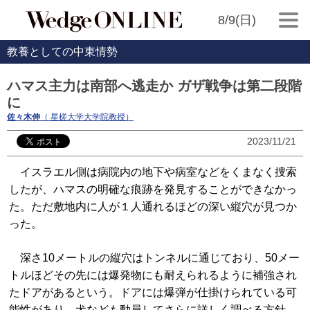
8/9(日)
教養としての中東情勢
ハマス主力は南部へ逃走か ガザ戦争は第二段階
に
佐々木伸
（ 星槎大学大学院教授）
2023/11/21
イスラエル側は病院内の地下や病室などをくまなく捜索
したが、ハマスの明確な痕跡を発見することができなかっ
た。ただ敷地内に人が１人通れるほどの深い縦穴が見つか
った。
深さ10メートルの縦穴はトンネルに通じており、50メー
トルほどその先には爆発物にも耐えられるように補強され
たドアがあるという。ドアには爆弾が仕掛けられている可
能性があり、犬なども動員してさらに詳しく調べる方針