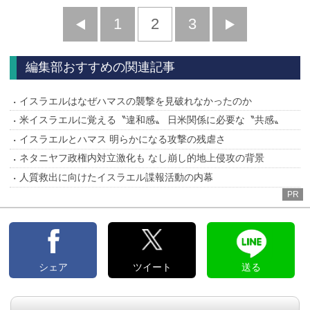
前
1
2
3
次
へ
へ
編集部おすすめの関連記事
イスラエルはなぜハマスの襲撃を見破れなかったのか
米イスラエルに覚える〝違和感〟 日米関係に必要な〝共感〟
イスラエルとハマス 明らかになる攻撃の残虐さ
ネタニヤフ政権内対立激化も なし崩し的地上侵攻の背景
人質救出に向けたイスラエル諜報活動の内幕
PR
シェア
ツイート
送る