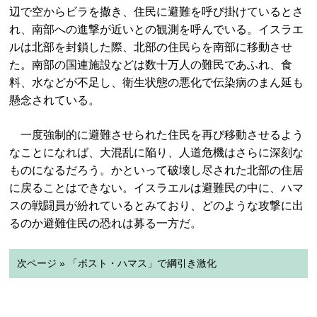
辺で空からビラを撒き、住民に避難を呼び掛けているとさ
れ、南部への進撃が近いとの観測を呼んでいる。イスラエ
ルは北部を封鎖した際、北部の住民らを南部に移動させ
た。南部の国連施設などは数十万人の難民であふれ、食
料、水などが不足し、衛生状態の悪化で伝染病のまん延も
懸念されている。
一度強制的に避難させられた住民を再び移動させるよう
なことになれば、大混乱に陥り、人道危機はさらに深刻な
ものになるだろう。かといって破壊し尽された北部の住居
に戻ることはできない。イスラエルは避難民の中に、ハマ
スの戦闘員が紛れているとみており、どのような攻撃に出
るのか避難住民の恐れは募る一方だ。
次ページ » 「ポスト・ハマス」で綱引き激化