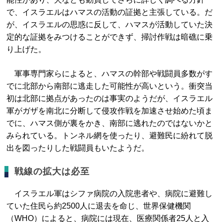
で、イスラエルはハマスの活動の証拠と主張している。だ
が、イスラエルの思惑に反して、ハマスが活動していた決
定的な証拠をみつけることができず、掃討作戦は暗礁に乗
り上げた。
軍事専門家らによると、ハマスの幹部や戦闘員多数がす
でに北部から南部に逃走した可能性が高いという。衝突当
初は北部に拠点があったのは事実のようだが、イスラエル
軍がガザを南北に分断して侵攻作戦を加速させ始めた頃ま
でに、ハマス側が裏をかき、南部に逃れたのではないかと
みられている。トンネル網を使ったり、避難民に紛れて脱
出を図ったりした戦闘員もいたようだ。
戦線の拡大は必至
イスラエル軍はシファ病院の入院患者や、病院に避難し
ていた住民ら約2500人に退去を命じ、世界保健機関
（WHO）によると、病院には現在、医療関係者25人と入