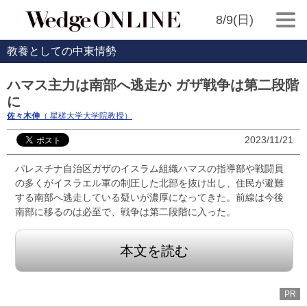
8/9(日)
教養としての中東情勢
ハマス主力は南部へ逃走か ガザ戦争は第二段階
に
佐々木伸
（ 星槎大学大学院教授）
2023/11/21
パレスチナ自治区ガザのイスラム組織ハマスの指導部や戦闘員
の多くがイスラエル軍の制圧した北部を抜け出し、住民が避難
する南部へ逃走している疑いが濃厚になってきた。前線は今後
南部に移るのは必至で、戦争は第二段階に入った。
本文を読む
PR