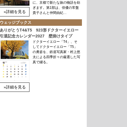
に、京都で新たな旅の物語を紡
ぎます。第1部は、俳優の常盤
»詳細を見る
貴子さんと仲間由紀…
ウェッジブックス
ありがとうT4&T5 923形ドクターイエロー
引退記念カレンダー2027 壁掛けタイプ
ドクターイエロー「T4」、そ
してドクターイエロー「T5」
の勇姿を、鉄道写真家・村上悠
太による四季折々の厳選した写
真で綴る。
»詳細を見る