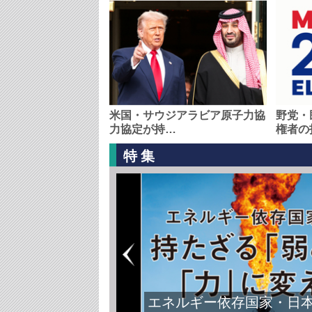
米国・サウジアラビア原子力協
野党・
力協定が持…
権者の
特集