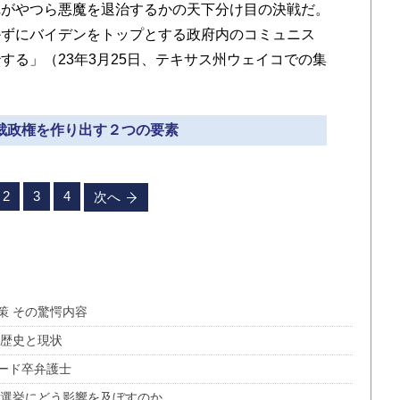
れがやつら悪魔を退治するかの天下分け目の決戦だ。
かずにバイデンをトップとする政府内のコミュニス
する」（23年3月25日、テキサス州ウェイコでの集
独裁政権を作り出す２つの要素
2
3
4
次へ
策 その驚愕内容
 歴史と現状
ード卒弁護士
領選挙にどう影響を及ぼすのか