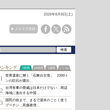
2026年8月8日(土)
メルマガ登録
ランキング
1時間
24時間
1週間
いいね
世界遺産に輝く「石舞台古墳」 2300ト
1
ンの巨石が露出…
台湾有事の脅威は日本だけでない…周辺
2
海域に進出する中国…
国民の命まで、まるで湯水のごとく使う
3
プーチン…死傷者増…