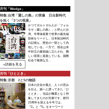
月刊「Wedge」
特集:台湾「麗しの島」の実像 日台新時代
を拓く「3つの視座」
かつてポルトガル人が「フォル
モサ（麗しの島）」と呼んだ台
湾。半導体産業で世界の最先端
技術をリードし、日本統治時代
の記憶も、歴史の一部として内
包している。一方で、現在は米
中対立の最前線に立たされ、難
しい現実に直面している。国際
社会で複雑な立…
»詳細を見る
月刊「ひととき」
特集:京都 2と5の物語
日本の文化や風土、人々の営み
を伝え、旅へと誘ってきた「ひ
ととき」。当誌が幾度となく特
集してきたのが京都です。創刊
25周年を迎える今号では、
〝2〟と〝5〟をキーワード