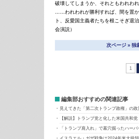
破壊してしまうか、それともわれわ
……われわれが勝利すれば、間を置
ト、反愛国主義者たちを根こそぎ退治
会演説）
次ページ » 
1
編集部おすすめの関連記事
見えてきた「第二次トランプ政権」の政
【解説】トランプ党と化した米国共和党
「トランプ肩入れ」で墓穴掘ったハーバ
イスラエル・ガザ戦争は2024年米大統