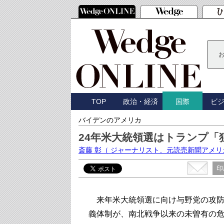
TOP
政治・経済
ビ
国際
バイデンのアメリカ
24年米大統領選はトランプ「
斎藤 彰
（ ジャーナリスト、元読売新聞アメリ
印
来年米大統領選に向け与野党の攻防
義体制が、南北戦争以来の未曽有の