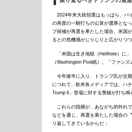
振り返るべきトランプの過
2024年米大統領選はもっぱら、バ
の再度の一騎打ちの公算が濃厚とな
プ候補が再選を果たした場合、米国
るとの危機感がじりじりと広がりつ
「米国は生き地獄（Hellhole）に」（
（Washington Post紙）、「ファ
今年後半に入り、トランプ氏が次期
につれて、欧米各メディアでは、ハ
Trump II」登場に対する警鐘が打ち
これらの指摘が、あながち的外れで
などを通じ、再選を果たした場合の
り返してきているからだ：