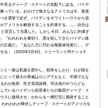
牛耳るディープ・ステートの支配下にある。バイデ
振舞っている。おかげで偉大なるアメリカは今、衰退
るべき選挙で必ず、バイデンをホワイトハウスから追
わがアメリカを解放することを約束する。……自分は
』と宣言して当選した。しかし今日、みんなに約束す
だ』『われわれを裏切り、悪を犯してきたバイデン政
方の正義だ』『あなた方に代わる報復体現者だ』。デ
る」（2023年3月4日、メリーランド州ナショナ
ンと一家は私腹を肥やし、戦争をしかけ、わが国を
国にとって最大の脅威はロシアでもなく、中国でもな
こるわが政府、民主党現政権、司法省のやつらども
としているバイデンら犯罪者たちの集団ディープ・ス
ハウスに復帰させ、かれらを一網打尽に摘発すること
は、われわれが降伏しディープ・ステートがアメリカを