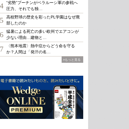
“劣勢”プーチンがベラルーシ軍の参戦へ
4
圧力、それでも独…
高校野球の歴史を彩ったPL学園はなぜ廃
5
部したのか
猛暑による死亡の多い欧州でエアコンが
6
少ない理由…建物と…
〈熊本地震〉熱中症からどう命を守る
7
か？人間は「発汗の名…
»もっと見る