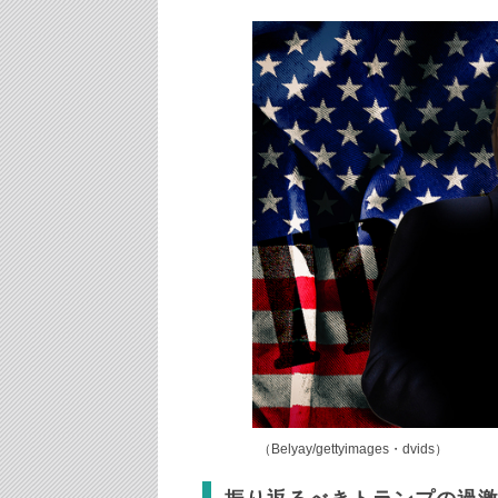
（Belyay/gettyimages・dvids）