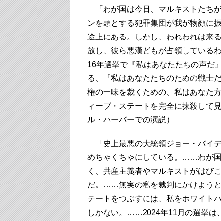
「わが国は今日、マルキストたちが
ンを頭とする犯罪集団が我が物顔に
途上にある。しかし、われわれは来
放し、彼ら悪漢どもが占領している
16年選挙で『私はあなたたちの声だ
る、『私はあなたたちのための戦士
権の一味を裁くための、私はあなた
ィープ・ステートを完全に抹殺して見せ
ル・ハーバーでの演説）
「史上最悪の大統領ジョー・バイデ
めちゃくちゃにしている。……わが
く、共産主義者やマルキストがはび
だ。……無実の私を裁判にかけよう
テートをつぶすには、私をホワイト
しかない。……2024年11月の選挙