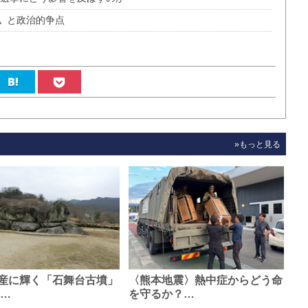
〟と政治的争点
»もっと見る
産に輝く「石舞台古墳」
〈熊本地震〉熱中症からどう命
0…
を守るか？…