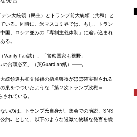
激な発言
イデン大統領（民主）とトランプ前大統領（共和）と
っている。同時に、米マスコミ界では、もし、トラン
が中国、ロシア並みの「専制主義体制」に追い込まれ
つある。
Vanity Fair誌）、「警察国家も視野」
シズムの台頭必至」（英Guardian紙）――。
大統領選共和党候補の指名獲得がほぼ確実視される
チの巣をつついたような「第２次トランプ政権＝
鳴らされている。
ないのは、トランプ氏自身が、集会での演説、SNS
〝公約〟として、以下のような過激で物騒な発言を繰