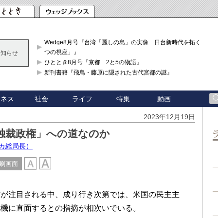
Wedge8月号『台湾「麗しの島」の実像 日台新時代を拓く「3
つの視座」』
お知らせ
ひととき8月号『京都 2と5の物語』
新刊書籍『飛鳥・藤原に隠された古代宮都の謎』
ジネス
社会
ライフ
特集
動画
2023年12月19日
独裁政権」への道なのか
カ総局長）
刷画面
が注目される中、成り行き次第では、米国の民主主
危機に直面するとの指摘が相次いでいる。