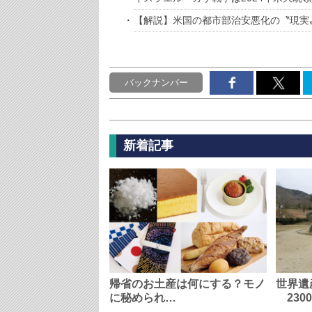
【解説】米国の都市部治安悪化の〝現実
バックナンバー
新着記事
帰省のお土産は何にする？モノ
世界遺
に秘められ…
230