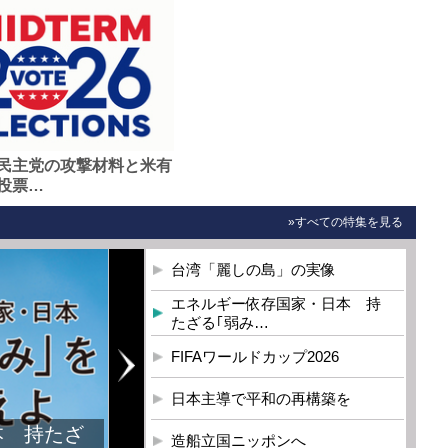
民主党の攻撃材料と米有
投票…
»すべての特集を見る
台湾「麗しの島」の実像
エネルギー依存国家・日本 持
たざる｢弱み…
FIFAワールドカップ2026
日本主導で平和の再構築を
造船立国ニッポンへ