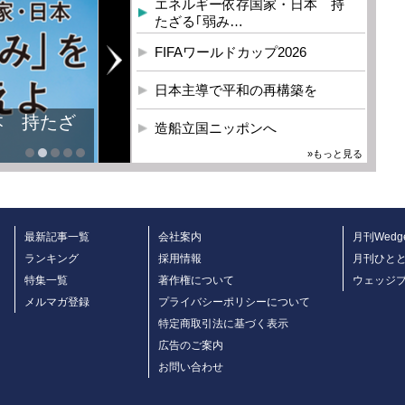
エネルギー依存国家・日本 持
たざる｢弱み…
FIFAワールドカップ2026
日本主導で平和の再構築を
本 持たざ
造船立国ニッポンへ
»もっと見る
最新記事一覧
会社案内
月刊Wedg
ランキング
採用情報
月刊ひと
特集一覧
著作権について
ウェッジ
メルマガ登録
プライバシーポリシーについて
特定商取引法に基づく表示
広告のご案内
お問い合わせ