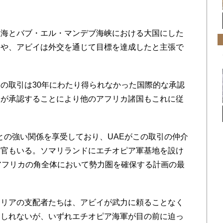
海とバブ・エル・マンデブ海峡における大国にした
今や、アビイは外交を通じて目標を達成したと主張で
の取引は30年にわたり得られなかった国際的な承認
アが承認することにより他のアフリカ諸国もこれに従
との強い関係を享受しており、UAEがこの取引の仲介
交官もいる。ソマリランドにエチオピア軍基地を設け
アフリカの角全体において勢力圏を確保する計画の最
リアの支配者たちは、アビイが武力に頼ることなく
もしれないが、いずれエチオピア海軍が目の前に迫っ