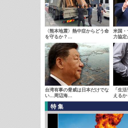
〈熊本地震〉熱中症からどう命
米国・
を守るか？…
力協定
台湾有事の脅威は日本だけでな
「生活
い…周辺海…
えるか
特集