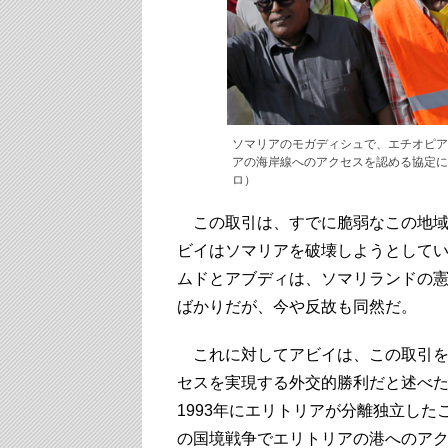
ソマリアのモガディシュで、エチオピア
アの海岸線へのアクセスを認める協定に腹
ロ）
この取引は、すでに脆弱なこの地域
ビイはソマリアを破壊しようとして
ムドとアブディは、ソマリランドの
ばかりだが、今や反故も同然だ。
これに対してアビイは、この取引を
セスを実現する外交的勝利だと述べ
1993年にエリトリアが分離独立した
の国境戦争でエリトリアの港へのア