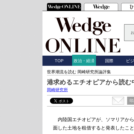
TOP
国際
ビ
政治・経済
世界潮流を読む 岡崎研究所論評集
港求めるエチオピアから読む
岡崎研究所
印
内陸国エチオピアが、ソマリアから
面した土地を租借すると発表したことに