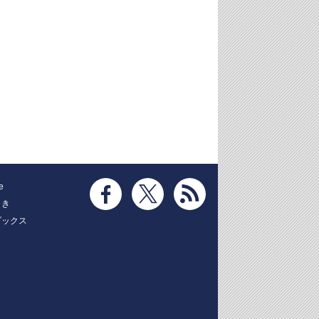
e
とき
ブックス