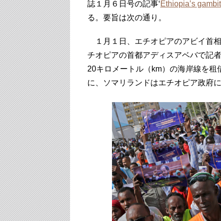
誌１月６日号の記事‘
Ethiopia’s gambit 
る。要旨は次の通り。
１月１日、エチオピアのアビイ首相
チオピアの首都アディスアベバで記
20キロメートル（km）の海岸線を
に、ソマリランドはエチオピア政府