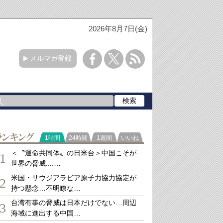
2026年8月7日(金)
メルマガ登録
ランキング
1時間
24時間
1週間
いいね
＜〝運命共同体〟の日米台＞中国こそが
1
世界の脅威....…
米国・サウジアラビア原子力協力協定が
2
持つ懸念…不明瞭な…
台湾有事の脅威は日本だけでない…周辺
3
海域に進出する中国…