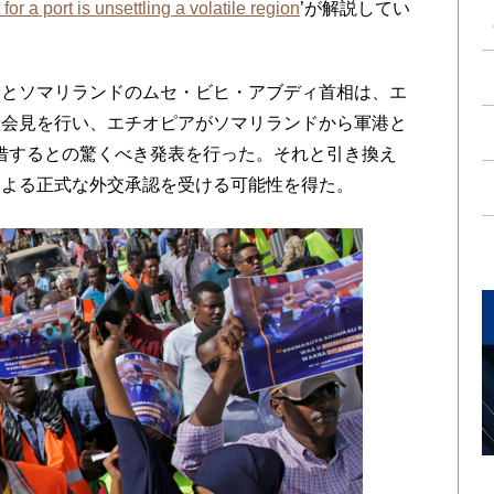
for a port is unsettling a volatile region
’が解説してい
とソマリランドのムセ・ビヒ・アブディ首相は、エ
者会見を行い、エチオピアがソマリランドから軍港と
租借するとの驚くべき発表を行った。それと引き換え
による正式な外交承認を受ける可能性を得た。