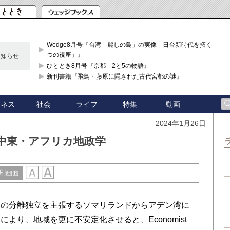
Wedge8月号『台湾「麗しの島」の実像 日台新時代を拓く「3
つの視座」』
お知らせ
ひととき8月号『京都 2と5の物語』
新刊書籍『飛鳥・藤原に隠された古代宮都の謎』
ジネス
社会
ライフ
特集
動画
2024年1月26日
中東・アフリカ地政学
刷画面
の分離独立を主張するソマリランドからアデン湾に
より、地域を更に不安定化させると、Economist