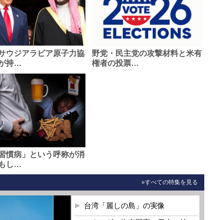
サウジアラビア原子力協
野党・民主党の攻撃材料と米有
が持…
権者の投票…
習慣病」という呼称が消
もし…
»すべての特集を見る
台湾「麗しの島」の実像