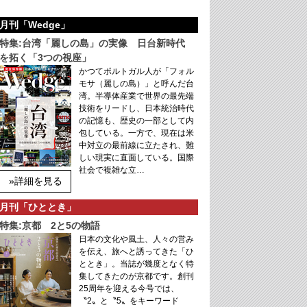
月刊「Wedge」
特集:台湾「麗しの島」の実像 日台新時代
を拓く「3つの視座」
かつてポルトガル人が「フォル
モサ（麗しの島）」と呼んだ台
湾。半導体産業で世界の最先端
技術をリードし、日本統治時代
の記憶も、歴史の一部として内
包している。一方で、現在は米
中対立の最前線に立たされ、難
しい現実に直面している。国際
社会で複雑な立…
»詳細を見る
月刊「ひととき」
特集:京都 2と5の物語
日本の文化や風土、人々の営み
を伝え、旅へと誘ってきた「ひ
ととき」。当誌が幾度となく特
集してきたのが京都です。創刊
25周年を迎える今号では、
〝2〟と〝5〟をキーワード