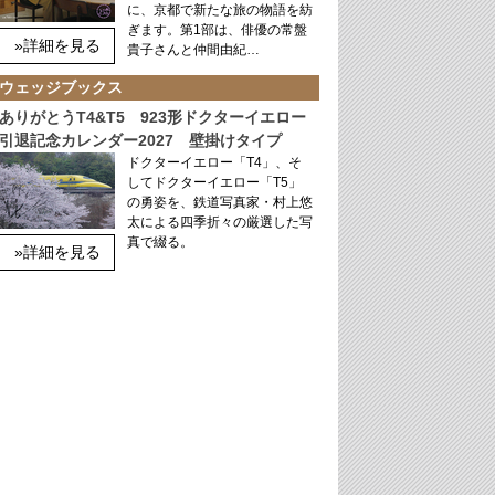
に、京都で新たな旅の物語を紡
ぎます。第1部は、俳優の常盤
»詳細を見る
貴子さんと仲間由紀…
ウェッジブックス
ありがとうT4&T5 923形ドクターイエロー
引退記念カレンダー2027 壁掛けタイプ
ドクターイエロー「T4」、そ
してドクターイエロー「T5」
の勇姿を、鉄道写真家・村上悠
太による四季折々の厳選した写
真で綴る。
»詳細を見る