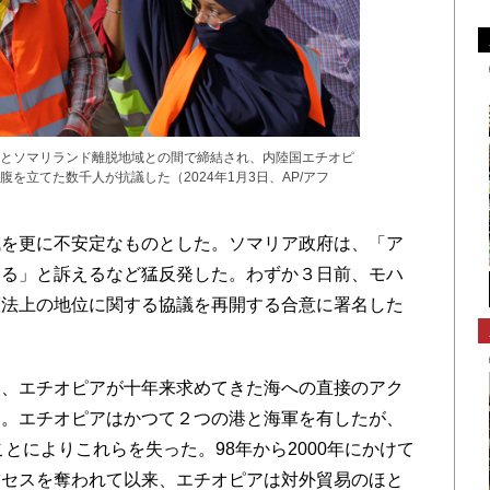
とソマリランド離脱地域との間で締結され、内陸国エチオピ
を立てた数千人が抗議した（2024年1月3日、AP/アフ
を更に不安定なものとした。ソマリア政府は、「ア
いる」と訴えるなど猛反発した。わずか３日前、モハ
憲法上の地位に関する協議を再開する合意に署名した
、エチオピアが十年来求めてきた海への直接のアク
た。エチオピアはかつて２つの港と海軍を有したが、
ことによりこれらを失った。98年から2000年にかけて
クセスを奪われて以来、エチオピアは対外貿易のほと