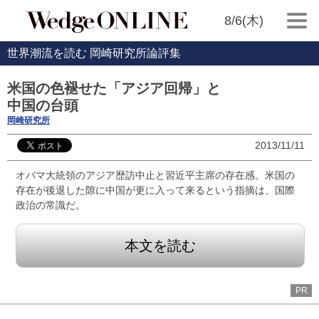
8/6(木)
世界潮流を読む 岡崎研究所論評集
米国の色褪せた「アジア回帰」と
中国の台頭
岡崎研究所
2013/11/11
オバマ大統領のアジア歴訪中止と習近平主席の存在感。米国の
存在が後退した隙に中国が更に入って来るという指摘は、国際
政治の常識だ。
本文を読む
PR