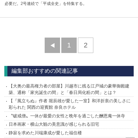
必要だ。2号連続で「平成全史」を特集する。
前
1
2
へ
編集部おすすめの関連記事
【大奥の最高権力者の部屋】川越市に残る江戸城の豪華御殿建
築、通称「家光誕生の間」と「春日局化粧の間」とは？
【『風立ちぬ』作者 堀辰雄が愛した一室】和洋折衷の美しさに
彩られた 関西の迎賓館 奈良ホテル
〝破戒僧〟一休が最愛の女性と晩年を過ごした酬恩庵一休寺
日本画家・横山大観の美意識が感じられる旧宅
静寂を求めた川端康成が愛した福住楼