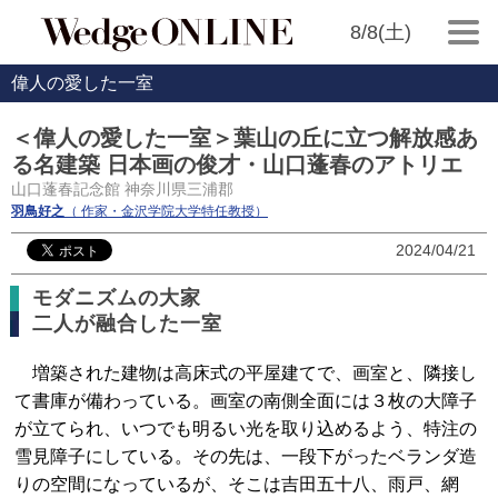
8/8(土)
偉人の愛した一室
＜偉人の愛した一室＞葉山の丘に立つ解放感あ
る名建築 日本画の俊才・山口蓬春のアトリエ
山口蓬春記念館 神奈川県三浦郡
羽鳥好之
（ 作家・金沢学院大学特任教授）
2024/04/21
モダニズムの大家
二人が融合した一室
増築された建物は高床式の平屋建てで、画室と、隣接し
て書庫が備わっている。画室の南側全面には３枚の大障子
が立てられ、いつでも明るい光を取り込めるよう、特注の
雪見障子にしている。その先は、一段下がったベランダ造
りの空間になっているが、そこは吉田五十八、雨戸、網