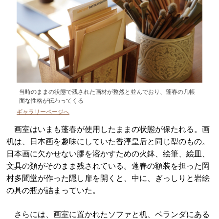
当時のままの状態で残された画材が整然と並んでおり、蓬春の几帳
面な性格が伝わってくる
ギャラリーページへ
画室はいまも蓬春が使用したままの状態が保たれる。画
机は、日本画を趣味にしていた香淳皇后と同じ型のもの。
日本画に欠かせない膠を溶かすための火鉢、絵筆、絵皿、
文具の類がそのまま残されている。蓬春の額装を担った岡
村多聞堂が作った隠し扉を開くと、中に、ぎっしりと岩絵
の具の瓶が詰まっていた。
さらには、画室に置かれたソファと机、ベランダにある