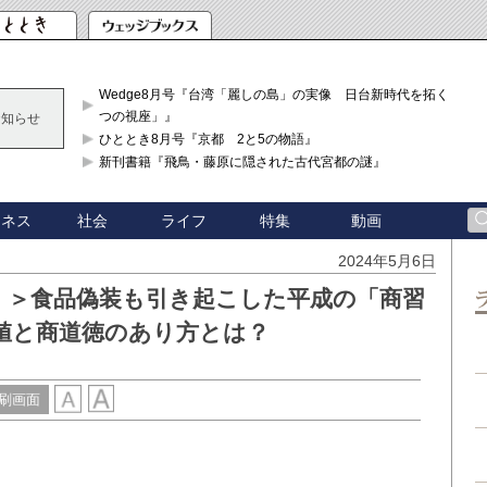
Wedge8月号『台湾「麗しの島」の実像 日台新時代を拓く「3
つの視座」』
お知らせ
ひととき8月号『京都 2と5の物語』
新刊書籍『飛鳥・藤原に隠された古代宮都の謎』
ジネス
社会
ライフ
特集
動画
2024年5月6日
」＞食品偽装も引き起こした平成の「商習
値と商道徳のあり方とは？
刷画面