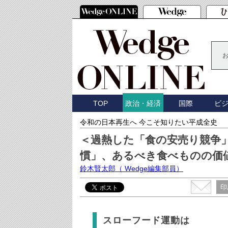
TOP
国際
ビ
政治・経済
令和の日本再生へ 今こそ知りたい平成全史
＜過熱した「食の安売り競争
慣」、あるべき食べものの価
鈴木賢太郎
（ Wedge編集部員）
印
スローフード運動は