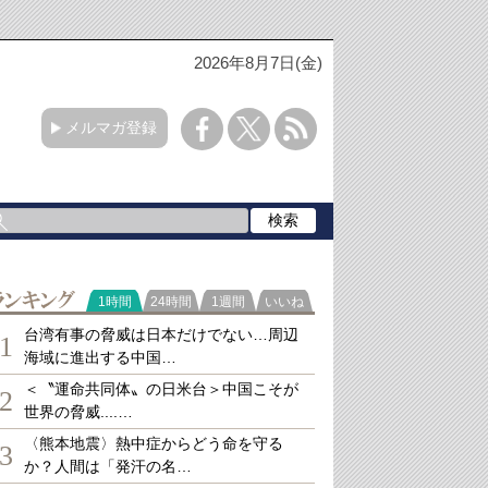
2026年8月7日(金)
メルマガ登録
ランキング
1時間
24時間
1週間
いいね
台湾有事の脅威は日本だけでない…周辺
1
海域に進出する中国…
＜〝運命共同体〟の日米台＞中国こそが
2
世界の脅威....…
〈熊本地震〉熱中症からどう命を守る
3
か？人間は「発汗の名…