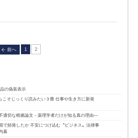
1
2
前へ
食品の偽装表示
らこそじっくり読みたい３冊 仕事や生き方に新発
不適切な根拠論文－薬理学者だけが知る真の理由―
国で頻発したか 不安につけ込む〝ビジネス〟法律事
内幕