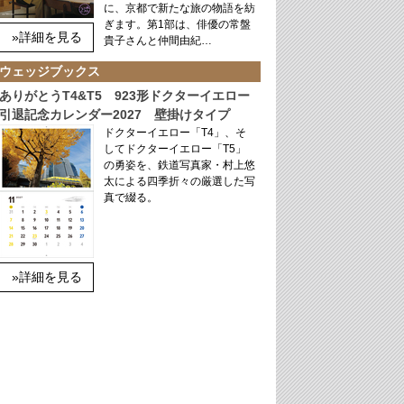
に、京都で新たな旅の物語を紡
ぎます。第1部は、俳優の常盤
»詳細を見る
貴子さんと仲間由紀…
ウェッジブックス
ありがとうT4&T5 923形ドクターイエロー
引退記念カレンダー2027 壁掛けタイプ
ドクターイエロー「T4」、そ
してドクターイエロー「T5」
の勇姿を、鉄道写真家・村上悠
太による四季折々の厳選した写
真で綴る。
»詳細を見る