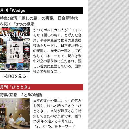
月刊「Wedge」
特集:台湾「麗しの島」の実像 日台新時代
を拓く「3つの視座」
かつてポルトガル人が「フォル
モサ（麗しの島）」と呼んだ台
湾。半導体産業で世界の最先端
技術をリードし、日本統治時代
の記憶も、歴史の一部として内
包している。一方で、現在は米
中対立の最前線に立たされ、難
しい現実に直面している。国際
社会で複雑な立…
»詳細を見る
月刊「ひととき」
特集:京都 2と5の物語
日本の文化や風土、人々の営み
を伝え、旅へと誘ってきた「ひ
ととき」。当誌が幾度となく特
集してきたのが京都です。創刊
25周年を迎える今号では、
〝2〟と〝5〟をキーワード