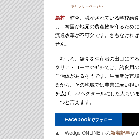
ギャラリーページへ
島村
昨今、議論されている学校給食
し、韓国が地元の農産物を守るため
流通改革が不可欠です。さもなけれ
せん。
むしろ、給食を生産者の出口にする
タリア・ローマの郊外では、給食用
自治体があるそうです。生産者は市
るから、その地域では農業に若い担
を広げ、32ヘクタールにした人もい
一つと言えます。
Facebook
でフォロー
▲「Wedge ONLINE」の
新着記事
な