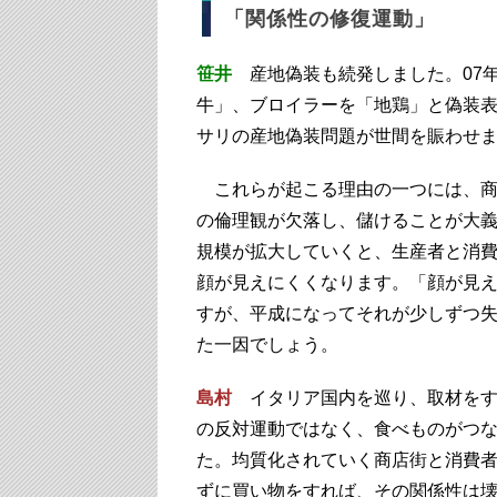
「関係性の修復運動」
笹井
産地偽装も続発しました。07
牛」、ブロイラーを「地鶏」と偽装表
サリの産地偽装問題が世間を賑わせ
これらが起こる理由の一つには、商
の倫理観が欠落し、儲けることが大
規模が拡大していくと、生産者と消
顔が見えにくくなります。「顔が見
すが、平成になってそれが少しずつ
た一因でしょう。
島村
イタリア国内を巡り、取材をす
の反対運動ではなく、食べものがつ
た。均質化されていく商店街と消費
ずに買い物をすれば、その関係性は