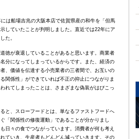
年には船場吉兆の大阪本店で佐賀県産の和牛を「但馬
示していたことが判明しました。直近では22年にア
ました。
道徳が衰退していることがあると思います。商業者
義名分になってしまっているからです。また、経済の
費者、価値を伝達する小売業者の三者間で、お互いの
える関係性」ができていれば不正の抑止につながりま
失われてしまったことは、さまざまな偽装がはびこっ
ると、スローフードとは、単なるファストフードへ
なぐ「関係性の修復運動」であることが分かりまし
者も日々の食でつながっています。消費者が何も考え
壊れていき、生産者もどんどん減っていきます。その