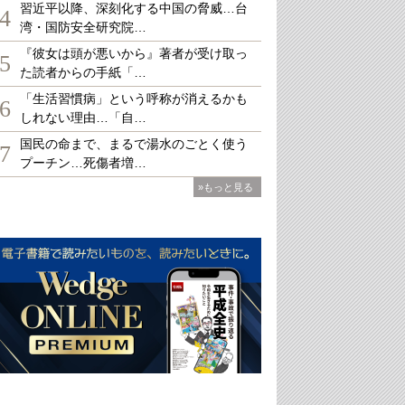
習近平以降、深刻化する中国の脅威…台
4
湾・国防安全研究院…
『彼女は頭が悪いから』著者が受け取っ
5
た読者からの手紙「…
「生活習慣病」という呼称が消えるかも
6
しれない理由…「自…
国民の命まで、まるで湯水のごとく使う
7
プーチン…死傷者増…
»もっと見る