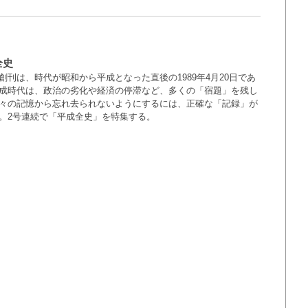
全史
創刊は、時代が昭和から平成となった直後の1989年4月20日であ
成時代は、政治の劣化や経済の停滞など、多くの「宿題」を残し
々の記憶から忘れ去られないようにするには、正確な「記録」が
。2号連続で「平成全史」を特集する。