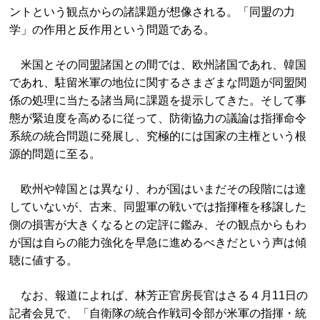
ントという観点からの諸課題が想像される。「同盟の力
学」の作用と反作用という問題である。
米国とその同盟諸国との間では、欧州諸国であれ、韓国
であれ、駐留米軍の地位に関するさまざまな問題が同盟関
係の処理に当たる諸当局に課題を提示してきた。そして事
態が緊迫度を高めるに従って、防衛協力の議論は指揮命令
系統の統合問題に発展し、究極的には国家の主権という根
源的問題に至る。
欧州や韓国とは異なり、わが国はいまだその段階には達
していないが、古来、同盟軍の戦いでは指揮権を移譲した
側の損害が大きくなるとの定評に鑑み、その観点からもわ
が国は自らの能力強化を早急に進めるべきだという声は傾
聴に値する。
なお、報道によれば、林芳正官房長官はさる４月11日の
記者会見で、「自衛隊の統合作戦司令部が米軍の指揮・統