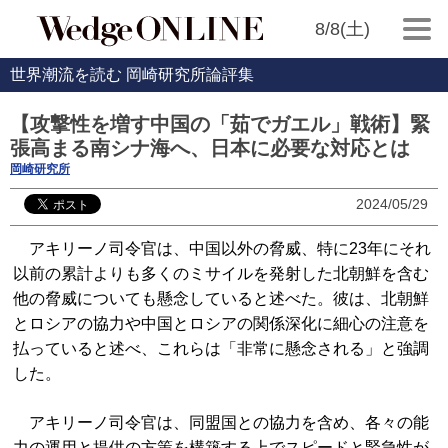
8/8(土)
世界潮流を読む 岡崎研究所論評集
【攻撃性を増す中国の「茹でガエル」戦術】緊
張高まる南シナ海へ、日本に必要な対応とは
岡崎研究所
2024/05/29
アキリーノ司令官は、中国以外の脅威、特に23年にそれ
以前の累計よりも多くのミサイルを発射した北朝鮮を含む
他の脅威についても懸念していると述べた。彼は、北朝鮮
とロシアの協力や中国とロシアの関係深化に細心の注意を
払っていると述べ、これらは「非常に懸念される」と強調
した。
アキリーノ司令官は、同盟国との協力を含め、各々の能
力の運用と提供の方策を構築する上でスピードと緊急性が