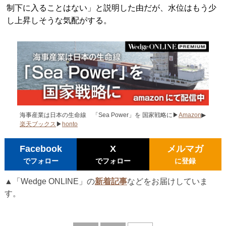
制下に入ることはない」と説明した由だが、水位はもう少
し上昇しそうな気配がする。
海事産業は日本の生命線 「Sea Power」を 国家戦略に▶
Amazon
▶
楽天ブックス
▶
honto
Facebook
X
メルマガ
でフォロー
でフォロー
に登録
▲「Wedge ONLINE」の
新着記事
などをお届けしていま
す。