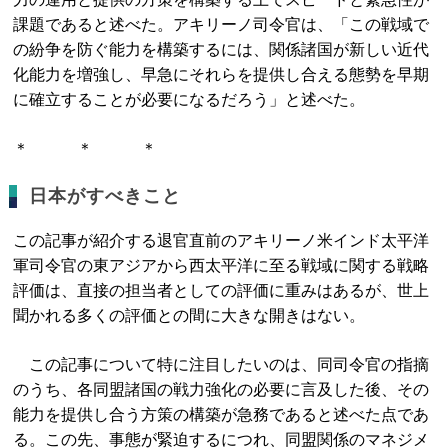
課題であると述べた。アキリーノ司令官は、「この戦域で
の紛争を防ぐ能力を構築するには、関係諸国が新しい近代
化能力を増強し、早急にそれらを提供し合える態勢を早期
に確立することが必要になるだろう」と述べた。
＊ ＊ ＊
日本がすべきこと
この記事が紹介する退官直前のアキリーノ米インド太平洋
軍司令官の東アジアから西太平洋に至る戦域に関する戦略
評価は、直接の担当者としての評価に重みはあるが、世上
聞かれる多くの評価との間に大きな開きはない。
この記事について特に注目したいのは、同司令官の指摘
のうち、各同盟諸国の戦力強化の必要に言及した後、その
能力を提供し合う方策の構築が急務であると述べた点であ
る。この先、事態が緊迫するにつれ、同盟関係のマネジメ