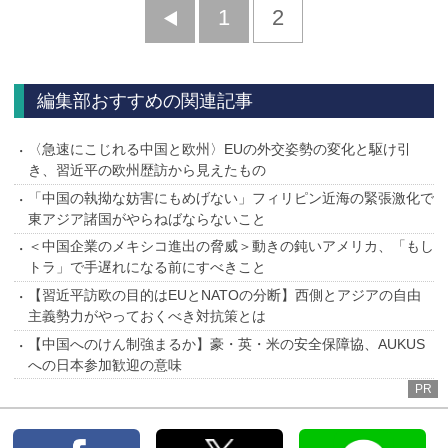
前
1
2
へ
編集部おすすめの関連記事
〈急速にこじれる中国と欧州〉EUの外交姿勢の変化と駆け引
き、習近平の欧州歴訪から見えたもの
「中国の執拗な妨害にもめげない」フィリピン近海の緊張激化で
東アジア諸国がやらねばならないこと
＜中国企業のメキシコ進出の脅威＞動きの鈍いアメリカ、「もし
トラ」で手遅れになる前にすべきこと
【習近平訪欧の目的はEUとNATOの分断】西側とアジアの自由
主義勢力がやっておくべき対抗策とは
【中国へのけん制強まるか】豪・英・米の安全保障協、AUKUS
への日本参加歓迎の意味
PR