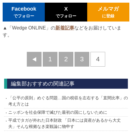
Facebook
X
メルマガ
でフォロー
でフォロー
に登録
▲「Wedge ONLINE」の
新着記事
などをお届けしていま
す。
前
1
2
3
4
へ
編集部おすすめの関連記事
「公平の原則」めぐる問題…国の税収を左右する「直間比率」の
考え方とは
ニッポンを社会保障で滅びた最初の国にしないために
平成でタガが外れた日本財政 「日本には資産があるから大丈
夫」そんな根拠なき楽観論に物申す