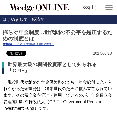
8/8(土)
はじめまして、経済学
揺らぐ年金制度…世代間の不公平を是正するた
めの制度とは
宿輪純一
（ 帝京大学経済学部教授）
2024/06/28
世界最大級の機関投資家として知られる
「GPIF」
現役世代が納めた年金保険料のうち、年金給付に充てら
れなかった余剰分は、将来世代のために積み立てられてい
ます。その積立金を管理・運用しているのが、年金積立金
管理運用独立行政法人（GPIF：Government Pension
Investment Fund）です。