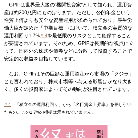
GPIFは世界最大級の“機関投資家”として知られ、運用資
産は約200兆円にものぼります。ただし、公的年金という
性質上何よりも安全な資産運用が求められており、厚生労
働大臣が定めた「中期目標」において、積立金の実質的な
運用利回り1.7%
＊4
を最低限のリスクとして確保すること
が要請されています。そのため、GPIFは長期的な視点に立
って、国内外の株式や債券などに分散して投資することで
安定的な収益を目指しています。
なお、GPIFはその巨額な運用資産から市場の「クジラ」
とも言われており、株式市場等へ与える影響はかなり大き
く、多くの投資家によってその動向が注目されています。
＊4
「積立金の運用利回り」から「名目賃金上昇率」を差し引い
たもの。この1.7%の根拠は示されていません。